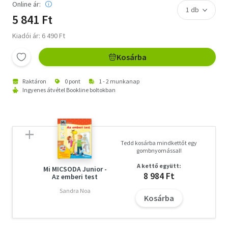
Online ár:
5 841 Ft
Kiadói ár: 6 490 Ft
Kosárba
Raktáron
0 pont
1 - 2 munkanap
Ingyenes átvétel Bookline boltokban
Tedd kosárba mindkettőt egy
gombnyomással!
A kettő együtt:
Mi MICSODA Junior -
8 984 Ft
Az emberi test
Sandra Noa
Kosárba