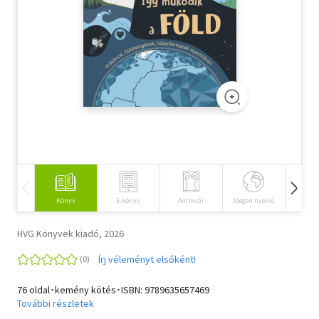
Szótár, nyelvkönyv
Tankönyv, segédkönyv
Társadalomtudomány
Természettudomány
Történelem
Vallás
Könyv
E-könyv
Antikvár
Idegen nyelvű
Hangos
HVG Könyvek kiadó, 2026
Írj véleményt elsőként!
76 oldal･kemény kötés･ISBN:
9789635657469
További részletek