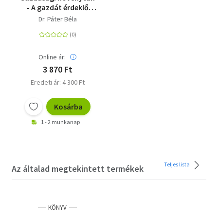
- A gazdát érdeklő
növények rendszeres
Dr. Páter Béla
ismertetése
Online ár:
3 870 Ft
Eredeti ár: 4 300 Ft
Kosárba
1 - 2 munkanap
Teljes lista
Az általad megtekintett termékek
KÖNYV