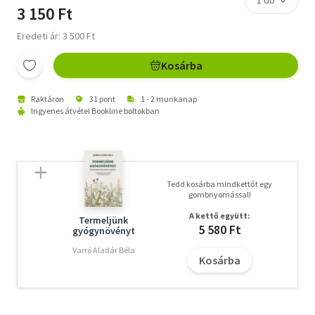
3 150 Ft
Eredeti ár: 3 500 Ft
Kosárba
Raktáron
31 pont
1 - 2 munkanap
Ingyenes átvétel Bookline boltokban
Tedd kosárba mindkettőt egy
gombnyomással!
A kettő együtt:
Termeljünk
5 580 Ft
gyógynövényt
Varró Aladár Béla
Kosárba