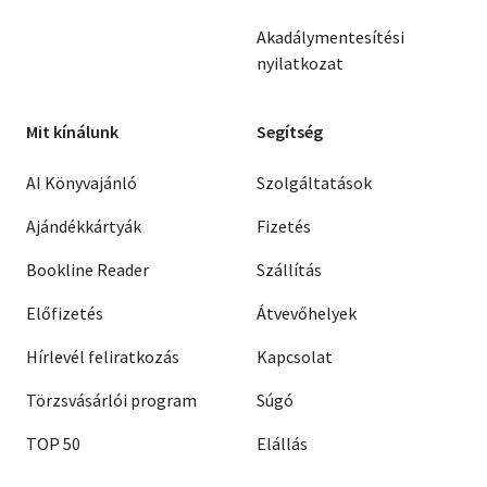
Akadálymentesítési
nyilatkozat
Mit kínálunk
Segítség
AI Könyvajánló
Szolgáltatások
Ajándékkártyák
Fizetés
Bookline Reader
Szállítás
Előfizetés
Átvevőhelyek
Hírlevél feliratkozás
Kapcsolat
Törzsvásárlói program
Súgó
TOP 50
Elállás