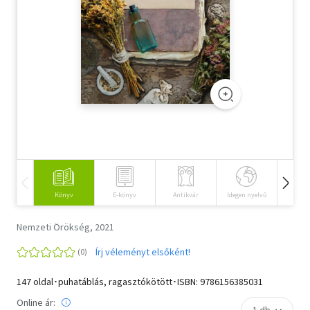
Szótár, nyelvkönyv
Tankönyv, segédkönyv
Társadalomtudomány
Természettudomány
Történelem
Vallás
Könyv
E-könyv
Antikvár
Idegen nyelvű
Hangos
Nemzeti Örökség, 2021
Írj véleményt elsőként!
147 oldal･puhatáblás, ragasztókötött･ISBN:
9786156385031
Online ár: