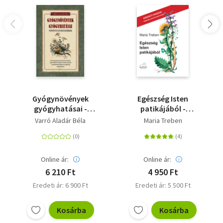
Gyógynövények
Egészség Isten
gyógyhatásai -
patikájából -
Növényi gyógyszerek
Tapasztalatok
Varró Aladár Béla
Maria Treben
gyógynövényekről és
tanácsok
felhasználásukhoz
Online ár:
Online ár:
6 210 Ft
4 950 Ft
Eredeti ár: 6 900 Ft
Eredeti ár: 5 500 Ft
Kosárba
Kosárba