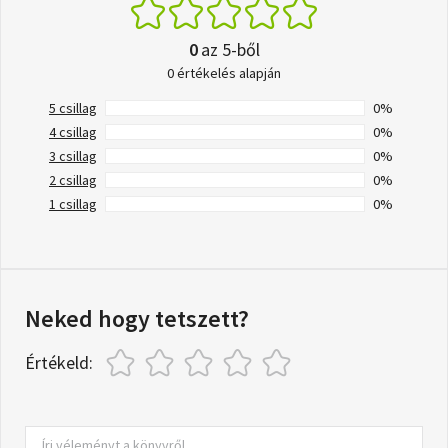
0
az 5-ből
0 értékelés alapján
5 csillag
0%
4 csillag
0%
3 csillag
0%
2 csillag
0%
1 csillag
0%
Neked hogy tetszett?
Értékeld: