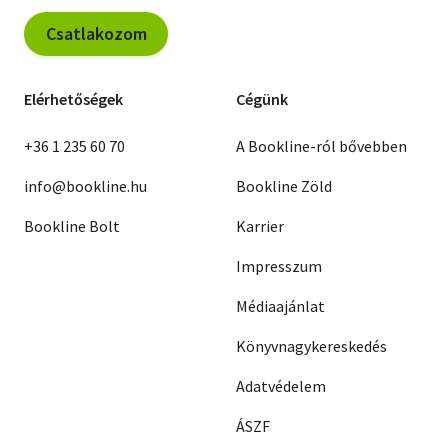
Csatlakozom
Elérhetőségek
Cégünk
+36 1 235 60 70
A Bookline-ról bővebben
info@bookline.hu
Bookline Zöld
Bookline Bolt
Karrier
Impresszum
Médiaajánlat
Könyvnagykereskedés
Adatvédelem
ÁSZF