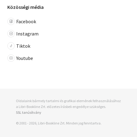
Közösségi média
Facebook
Instagram
Tiktok
Youtube
Oldalaink bármely tartalmi és grafikai elemének felhasználásához
a Libri-Bookline Zrt. előzetes írásbeli engedélye szükséges.
SSL tanúsítvány
© 2001 - 2026, Libri-Bookline Zrt. Minden jog fenntartva.