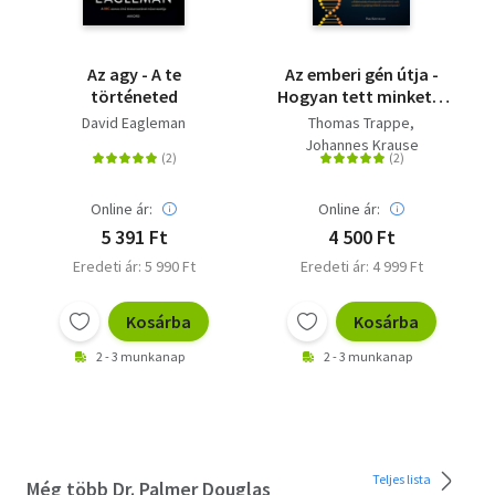
Az agy - A te
Az emberi gén útja -
történeted
Hogyan tett minket a
migráció azzá, akik
David Eagleman
Thomas Trappe
vagyunk
Johannes Krause
Online ár:
Online ár:
5 391 Ft
4 500 Ft
Eredeti ár: 5 990 Ft
Eredeti ár: 4 999 Ft
Kosárba
Kosárba
2 - 3 munkanap
2 - 3 munkanap
Teljes lista
Még több Dr. Palmer Douglas