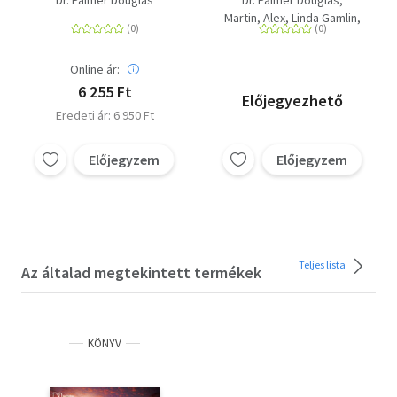
Dr. Palmer Douglas
Dr. Palmer Douglas
Martin, Alex
Linda Gamlin
David Burnie
Online ár:
6 255 Ft
Előjegyezhető
Eredeti ár: 6 950 Ft
Előjegyzem
Előjegyzem
Teljes lista
Az általad megtekintett termékek
KÖNYV