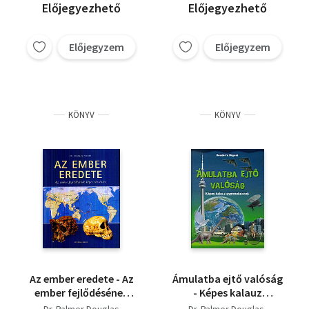
Előjegyezhető
Előjegyezhető
Előjegyzem
Előjegyzem
KÖNYV
KÖNYV
Az ember eredete - Az
Ámulatba ejtő valóság
ember fejlődésének
- Képes kalauz
képes története
gyermekeknek