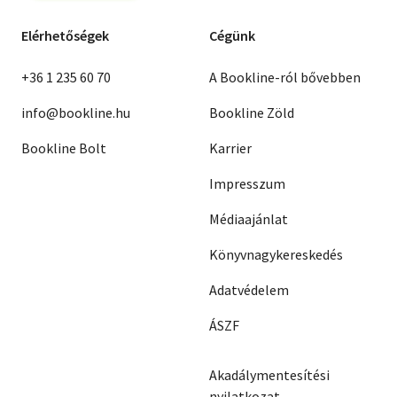
Elérhetőségek
Cégünk
+36 1 235 60 70
A Bookline-ról bővebben
info@bookline.hu
Bookline Zöld
Bookline Bolt
Karrier
Impresszum
Médiaajánlat
Könyvnagykereskedés
Adatvédelem
ÁSZF
Akadálymentesítési
nyilatkozat