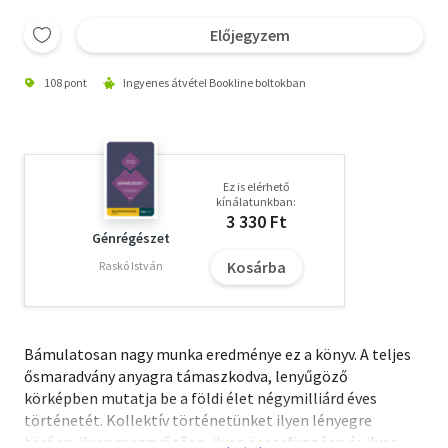
Előjegyzem
108 pont
Ingyenes átvétel Bookline boltokban
Ez is elérhető
kínálatunkban:
3 330 Ft
Génrégészet
Kosárba
Raskó István
Bámulatosan nagy munka eredménye ez a könyv. A teljes
ősmaradvány anyagra támaszkodva, lenyűgöző
körképben mutatja be a földi élet négymilliárd éves
történetét. Kollektív történetünket ilyen lényegre
törően, ilyen meggyőzően, ilyen összefüggően és ilyen