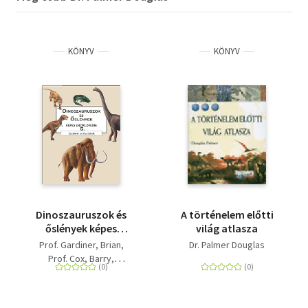
KÖNYV
KÖNYV
Dinoszauruszok és
A történelem előtti
őslények képes
világ atlasza
enciklopédia 5. -
Prof. Gardiner, Brian
Dr. Palmer Douglas
Emlősök és főemlősök
Prof. Cox, Barry
Dr. Palmer Douglas
C. Harrison