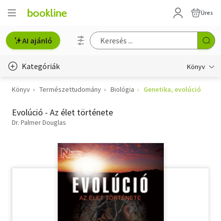
Üres
AI ajánló
Kategóriák
Könyv
Könyv
Természettudomány
Biológia
Genetika, evolúció
Életmód, egészség
Evolúció - Az élet története
Erotika
Dr. Palmer Douglas
Gyermek- és ifjúsági
Hobbi, szabadidő
Irodalom
Művészet
Szakkönyv