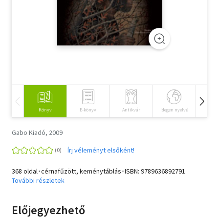
Szótár, nyelvkönyv
Tankönyv, segédkönyv
Társadalomtudomány
Természettudomány
Történelem
Könyv
E-könyv
Antikvár
Idegen nyelvű
Hangos
Vallás
Gabo Kiadó, 2009
Írj véleményt elsőként!
368 oldal･cérnafűzött, keménytáblás･ISBN:
9789636892791
További részletek
Előjegyezhető