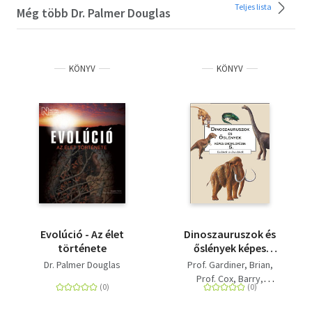
Teljes lista
Még több Dr. Palmer Douglas
KÖNYV
KÖNYV
Evolúció - Az élet
Dinoszauruszok és
története
őslények képes
enciklopédia 5. -
Dr. Palmer Douglas
Prof. Gardiner, Brian
Emlősök és főemlősök
Prof. Cox, Barry
Dr. Palmer Douglas
C. Harrison