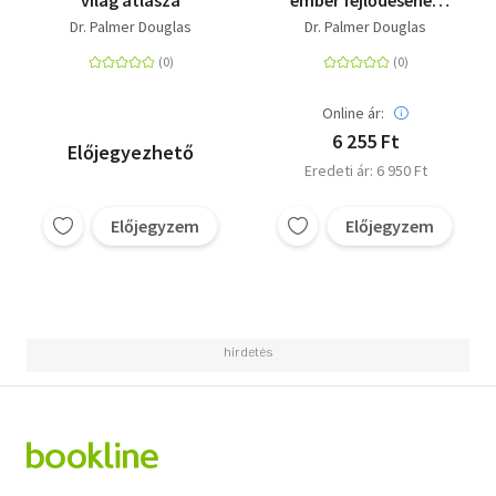
világ atlasza
ember fejlődésének
képes története
Dr. Palmer Douglas
Dr. Palmer Douglas
Online ár:
6 255 Ft
Előjegyezhető
Eredeti ár: 6 950 Ft
Előjegyzem
Előjegyzem