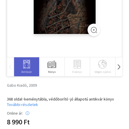
Szótár, nyelvkönyv
Tankönyv, segédkönyv
Társadalomtudomány
Természettudomány
Történelem
Vallás
Antikvár
Könyv
E-könyv
Idegen nyelvű
Hangos
Gabo Kiadó, 2009
368 oldal･keménytábla, védőborító･jó állapotú antikvár könyv
További részletek
Online ár:
8 990 Ft