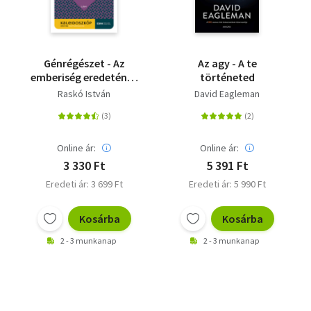
Génrégészet - Az
Az agy - A te
emberiség eredetének
történeted
genetikai története
Raskó István
David Eagleman
Online ár:
Online ár:
3 330 Ft
5 391 Ft
Eredeti ár: 3 699 Ft
Eredeti ár: 5 990 Ft
Kosárba
Kosárba
2 - 3 munkanap
2 - 3 munkanap