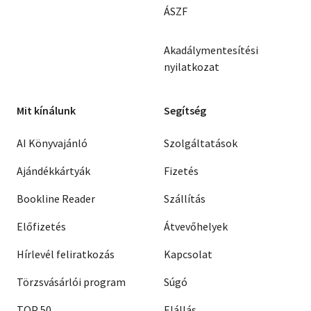
ÁSZF
Akadálymentesítési
nyilatkozat
Mit kínálunk
Segítség
AI Könyvajánló
Szolgáltatások
Ajándékkártyák
Fizetés
Bookline Reader
Szállítás
Előfizetés
Átvevőhelyek
Hírlevél feliratkozás
Kapcsolat
Törzsvásárlói program
Súgó
TOP 50
Elállás