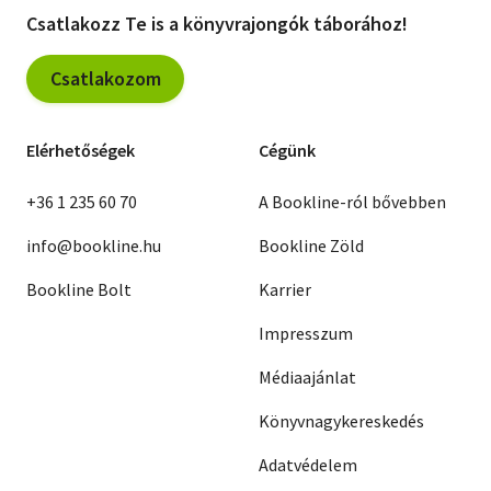
Csatlakozz Te is a könyvrajongók táborához!
Csatlakozom
Elérhetőségek
Cégünk
+36 1 235 60 70
A Bookline-ról bővebben
info@bookline.hu
Bookline Zöld
Bookline Bolt
Karrier
Impresszum
Médiaajánlat
Könyvnagykereskedés
Adatvédelem