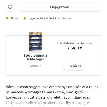
Előjegyzem
89 pont
Ingyenes átvétel Bookline boltokban
Ez is elérhető kínálatunkban:
7 641 Ft
Szövetségünk a
többi fajjal
Kosárba
Rob Dunn
Bámulatosan nagy munka eredménye ez a könyv. A teljes
ősmaradvány anyagra támaszkodva, lenyűgöző
körképben mutatja be a földi élet négymilliárd éves
történetét. Kollektív történetünket ilyen lényegre