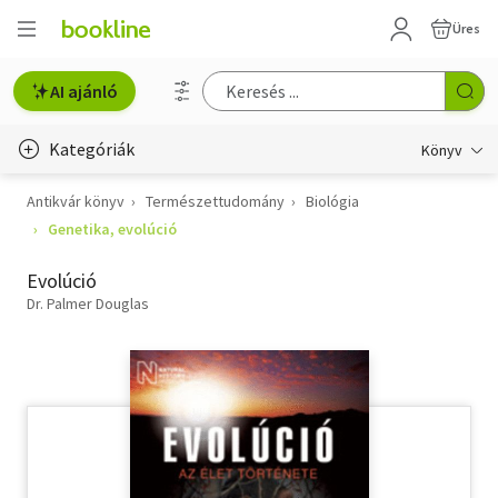
Üres
AI ajánló
Kategóriák
Könyv
Antikvár könyv
Természettudomány
Biológia
Életmód, egészség
Genetika, evolúció
Erotika
Evolúció
Gyermek- és ifjúsági
Dr. Palmer Douglas
Hobbi, szabadidő
Irodalom
Művészet
Szakkönyv