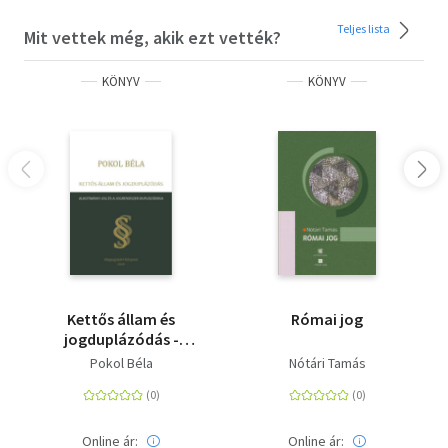
Teljes lista
Mit vettek még, akik ezt vették?
KÖNYV
KÖNYV
Kettős állam és
Római jog
jogduplázódás -
Alkotmányi jog és a
Pokol Béla
Nótári Tamás
jogrendszer
duplázódása
Online ár:
Online ár: