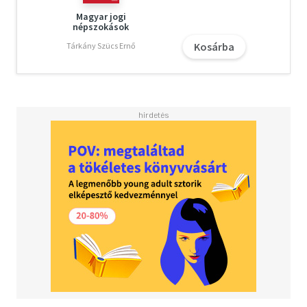
Magyar jogi
népszokások
Kosárba
Tárkány Szücs Ernő