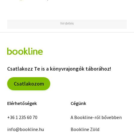
Csatlakozz Te is a könyvrajongók táborához!
Csatlakozom
Elérhetőségek
Cégünk
+36 1 235 60 70
A Bookline-ról bővebben
info@bookline.hu
Bookline Zöld