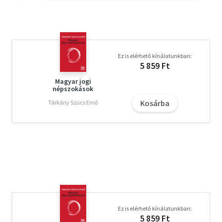
Ez is elérhető kínálatunkban:
5 859 Ft
Magyar jogi
népszokások
Kosárba
Tárkány Szücs Ernő
Ez is elérhető kínálatunkban:
5 859 Ft