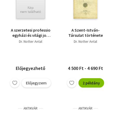
A szerzetesi professio
A Szent-István-
egyházi és világi jog
Társulat története
szerint
Dr. Notter Antal
Dr. Notter Antal
Előjegyezhető
4 500 Ft - 4 690 Ft
Előjegyzem
2 példány
ANTIKVÁR
ANTIKVÁR