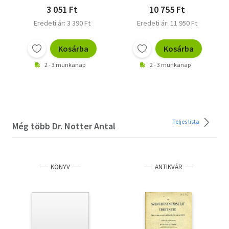
3 051 Ft
10 755 Ft
Eredeti ár: 3 390 Ft
Eredeti ár: 11 950 Ft
Kosárba
Kosárba
2 - 3 munkanap
2 - 3 munkanap
Teljes lista
Még több Dr. Notter Antal
KÖNYV
ANTIKVÁR