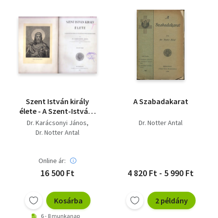
Szent István király
A Szabadakarat
élete - A Szent-István-
Társulat története -
Dr. Karácsonyi János
Dr. Notter Antal
Immaculata - Saját
Dr. Notter Antal
kép.
Online ár:
16 500 Ft
4 820 Ft - 5 990 Ft
Kosárba
2 példány
6 - 8 munkanap