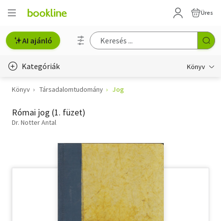
Üres
AI ajánló
Kategóriák
Könyv
Könyv
Társadalomtudomány
Jog
Életmód, egészség
Római jog (1. füzet)
Erotika
Dr. Notter Antal
Gyermek- és ifjúsági
Hobbi, szabadidő
Irodalom
Művészet
Szakkönyv