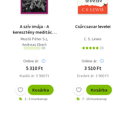
A szív imája - A
Csűrcsavar levelei
keresztény meditáció
gyakorlata
Mustó Péter SJ
C. S. Lewis
Andreas Ebert
Online ár:
Online ár:
5 310 Ft
3 510 Ft
Kiadói ár: 5 900 Ft
Eredeti ár: 3 900 Ft
Kosárba
Kosárba
2 - 3 munkanap
7 - 10 munkanap