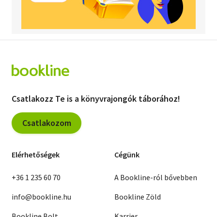
Csatlakozz Te is a könyvrajongók táborához!
Csatlakozom
Elérhetőségek
Cégünk
+36 1 235 60 70
A Bookline-ról bővebben
info@bookline.hu
Bookline Zöld
Bookline Bolt
Karrier