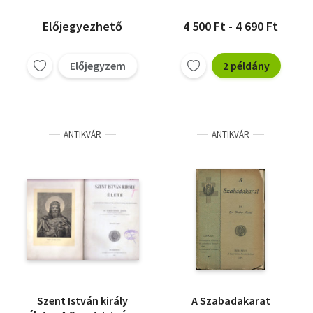
Előjegyezhető
4 500 Ft - 4 690 Ft
Előjegyzem
2 példány
ANTIKVÁR
ANTIKVÁR
Szent István király
A Szabadakarat