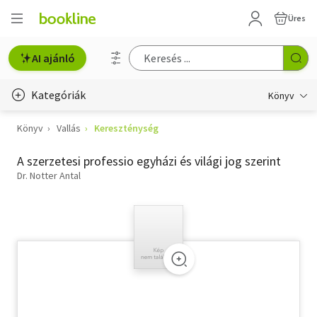
Üres
AI ajánló
Kategóriák
Könyv
Könyv
Vallás
Kereszténység
Életmód, egészség
A szerzetesi professio egyházi és világi jog szerint
Erotika
Dr. Notter Antal
Gyermek- és ifjúsági
Hobbi, szabadidő
Irodalom
Művészet
Szakkönyv