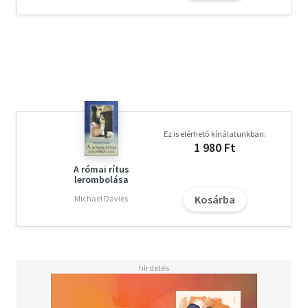
Ez is elérhető kínálatunkban:
1 980 Ft
A római rítus
lerombolása
Kosárba
Michael Davies