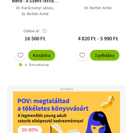
élete - A Szent-István-
Társulat története -
Dr. Karácsonyi János
Dr. Notter Antal
Immaculata - Saját
Dr. Notter Antal
kép.
Online ár:
16 500 Ft
4 820 Ft - 5 990 Ft
Kosárba
2 példány
6 - 8 munkanap