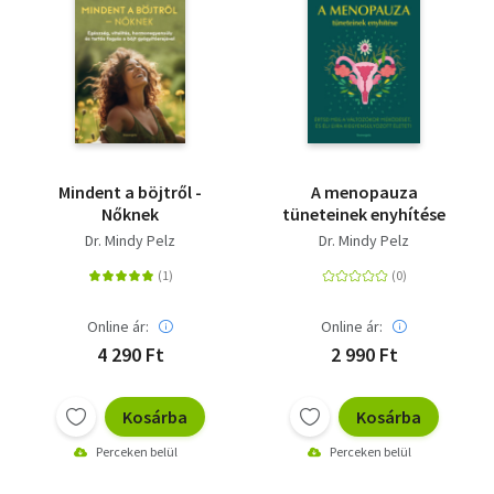
Mindent a böjtről -
A menopauza
Nőknek
tüneteinek enyhítése
Dr. Mindy Pelz
Dr. Mindy Pelz
Online ár:
Online ár:
4 290 Ft
2 990 Ft
Kosárba
Kosárba
Perceken belül
Perceken belül