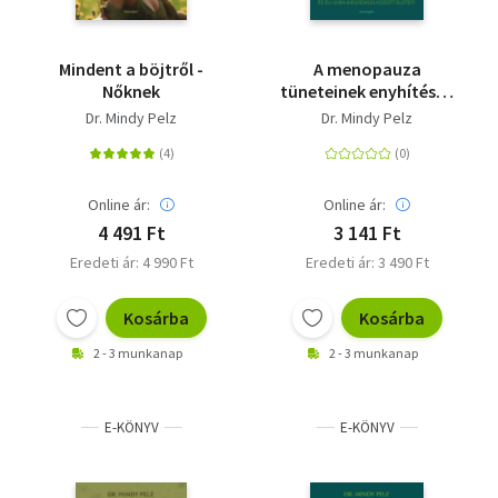
Mindent a böjtről -
A menopauza
Nőknek
tüneteinek enyhítése -
Értsd meg a
Dr. Mindy Pelz
Dr. Mindy Pelz
változókor
működését, és élj újra
kiegyensúlyozott
életet!
Online ár:
Online ár:
4 491 Ft
3 141 Ft
Eredeti ár: 4 990 Ft
Eredeti ár: 3 490 Ft
Kosárba
Kosárba
2 - 3 munkanap
2 - 3 munkanap
E-KÖNYV
E-KÖNYV