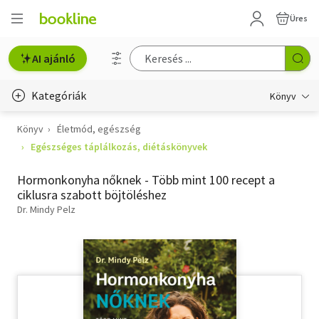
Üres
AI ajánló
Kategóriák
Könyv
Könyv
Életmód, egészség
Életmód, egészség
Egészséges táplálkozás, diétáskönyvek
Erotika
Hormonkonyha nőknek - Több mint 100 recept a
Gyermek- és ifjúsági
ciklusra szabott böjtöléshez
Dr. Mindy Pelz
Hobbi, szabadidő
Irodalom
Művészet
Szakkönyv