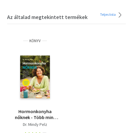
Teljes lista
Az általad megtekintett termékek
KÖNYV
Hormonkonyha
nőknek - Több mint
100 recept a ciklusra
Dr. Mindy Pelz
szabott böjtöléshez