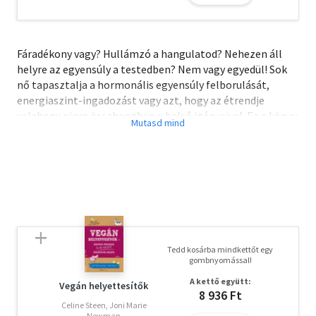
Fáradékony vagy? Hullámzó a hangulatod? Nehezen áll
helyre az egyensúly a testedben? Nem vagy egyedül! Sok
nő tapasztalja a hormonális egyensúly felborulását,
energiaszint-ingadozást vagy azt, hogy az étrendje
valahogy nincs összhangban a belső igényeivel. Ez a könyv
segít, hogy megérts a tested jelzéseit és visszatalálj a
természetes ritmusodhoz.
Világszerte nők ezrei tapasztalták meg dr. Mindy Pelz
forradalmi módszerének átalakító erejét. A Mindent a
böjtről - nőknek című bestseller egy testre szabott,
hormonokkal összhangban működő életmódprogram,
amely segít visszatalálni a női test természetes
Tedd kosárba mindkettőt egy
ritmusához. Az eredmény? Rendszeres, kiegyensúlyozott
gombnyomással!
ciklus, fokozott termékenység és karcsú vonalak.
A kettő együtt:
Vegán helyettesítők
8 936 Ft
A Hormonkonyha nőknek nem csupán egy
Celine Steen, Joni Marie
Newman