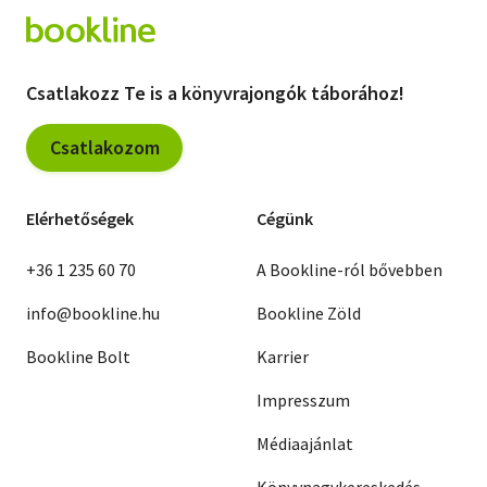
Csatlakozz Te is a könyvrajongók táborához!
Csatlakozom
Elérhetőségek
Cégünk
+36 1 235 60 70
A Bookline-ról bővebben
info@bookline.hu
Bookline Zöld
Bookline Bolt
Karrier
Impresszum
Médiaajánlat
Könyvnagykereskedés