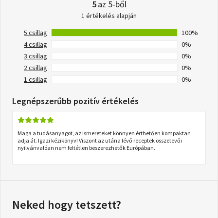
5
az 5-ből
1 értékelés alapján
5 csillag
100%
4 csillag
0%
3 csillag
0%
2 csillag
0%
1 csillag
0%
Legnépszerűbb pozitív értékelés
Maga a tudásanyagot, az ismereteket könnyen érthetően kompaktan
adja át. Igazi kézikönyv! Viszont az utána lévő receptek összetevői
nyilvánvalóan nem feltétlen beszerezhetők Európában.
Neked hogy tetszett?