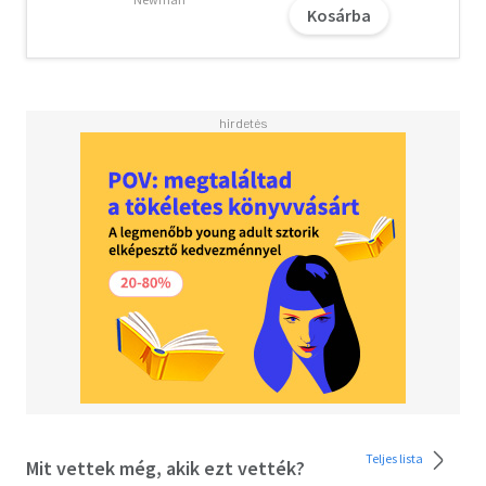
receptgyűjtemény - ez a hormonokkal összhangban élő
Kosárba
nő táplálkozási kézikönyve. Ez nem csak főzés - ez
hormonális öngondoskodás. Segít téged abban, hogy úgy
étkezz, ahogyan a tested igazán igényli - támogatva ezzel
a hormonális egyensúlyodat, a vércukorszinted
stabilitását és a bélrendszered egészségét.
Ha szeretnél a ciklusoddal harmóniában étkezni, böjtölsz
és tudni akarod, mit egyél a böjt előtt, után vagy közben,
ha fontos neked az energikus, kiegyensúlyozott, vibráló
testi-lelki állapot, válogass a több mint 100 növényi alapú
és mindenevő recept közül:
- gyors és egyszerű "böjti falatok", amelyek segítenek a
böjt során
- tápláló választások a böjt megszakítására és a
vércukorszint stabilizálására
- a hormontermelést és -egyensúlyt segítő ételek
- receptek, amelyek stabilan tartják a vércukorszintet és
támogatják az egészséges bélrendszert
Teljes lista
Mit vettek még, akik ezt vették?
Dr. Mindy Pelz szavaival élve: "Megérdemled, hogy olyan