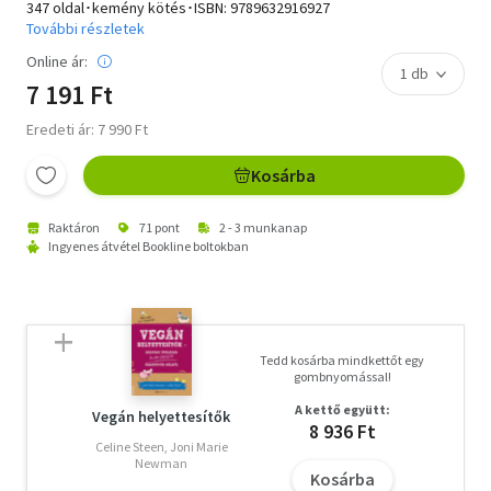
347 oldal･kemény kötés･ISBN:
9789632916927
További részletek
Online ár:
7 191 Ft
Eredeti ár: 7 990 Ft
Kosárba
Raktáron
71 pont
2 - 3 munkanap
Ingyenes átvétel Bookline boltokban
Tedd kosárba mindkettőt egy
gombnyomással!
A kettő együtt:
Vegán helyettesítők
8 936 Ft
Celine Steen, Joni Marie
Newman
Kosárba