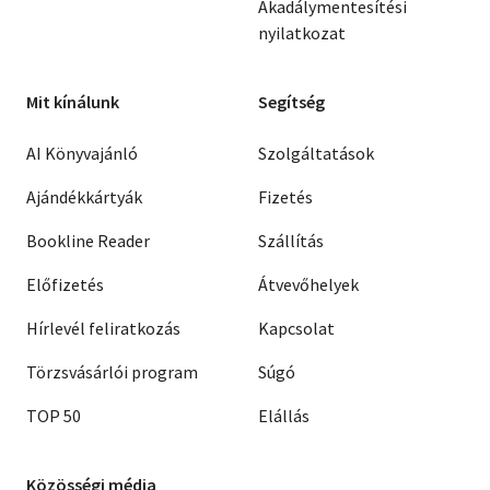
Akadálymentesítési
nyilatkozat
Mit kínálunk
Segítség
AI Könyvajánló
Szolgáltatások
Ajándékkártyák
Fizetés
Bookline Reader
Szállítás
Előfizetés
Átvevőhelyek
Hírlevél feliratkozás
Kapcsolat
Törzsvásárlói program
Súgó
TOP 50
Elállás
Közösségi média