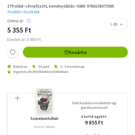
279 oldal･cérnafűzött, keménytáblás･ISBN:
9786158073905
További részletek
Online ár:
5 355 Ft
Eredeti ár: 5 950 Ft
Kosárba
Raktáron
53 pont
2 - 3 munkanap
Ingyenes átvétel Bookline boltokban
Tedd kosárba mindkettőt egy
gombnyomással!
A kettő együtt:
Szerelemhóhér
9 855 Ft
Irvin D. Yalom