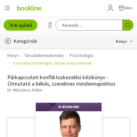
Üres
AI ajánló
Kategóriák
Könyv
Könyv
Társadalomtudomány
Pszichológia
Életmód, egészség
Szociálpszichológia, társas kapcsolatok
Erotika
Párkapcsolati konfliktuskezelési kézikönyv -
Gyermek- és ifjúsági
Útmutató a békés, szerelmes mindennapokhoz
Dr. Mészáros Ádám
Hobbi, szabadidő
Irodalom
Művészet
Szakkönyv