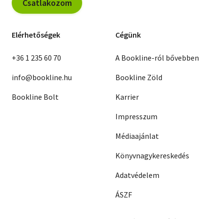
Csatlakozom
Elérhetőségek
Cégünk
+36 1 235 60 70
A Bookline-ról bővebben
info@bookline.hu
Bookline Zöld
Bookline Bolt
Karrier
Impresszum
Médiaajánlat
Könyvnagykereskedés
Adatvédelem
ÁSZF