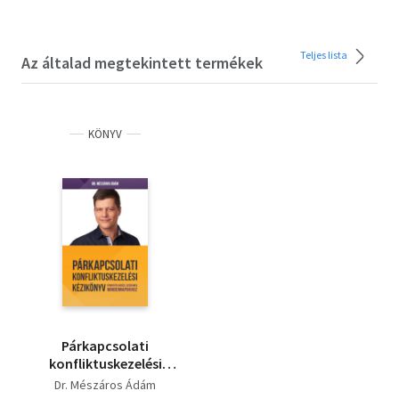
Teljes lista
Az általad megtekintett termékek
KÖNYV
Párkapcsolati
konfliktuskezelési
kézikönyv - Útmutató
Dr. Mészáros Ádám
a békés, szerelmes