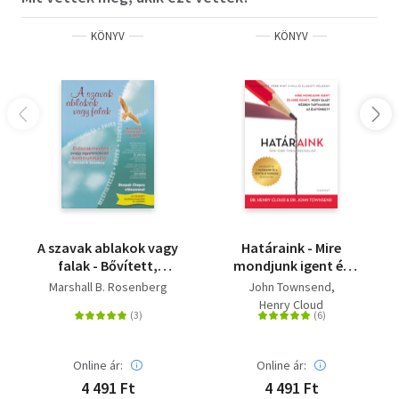
Érdemes elolvasni!"
KÖNYV
KÖNYV
A szavak ablakok vagy
Határaink - Mire
falak - Bővített,
mondjunk igent és
javított kiadás
mire nemet, hogy
Marshall B. Rosenberg
John Townsend
saját kézben
Henry Cloud
tarthassuk az
életünket? - bővített
kiadás
Online ár:
Online ár:
4 491 Ft
4 491 Ft