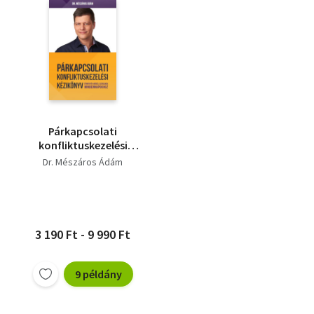
Párkapcsolati
konfliktuskezelési
kézikönyv
Dr. Mészáros Ádám
3 190 Ft - 9 990 Ft
9 példány