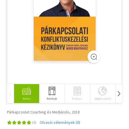
Szótár, nyelvkönyv
Tankönyv, segédkönyv
Társadalomtudomány
Természettudomány
Történelem
Vallás
Könyv
Antikvár
E-könyv
Idegen nyelvű
Hangos
Párkapcsolat Coaching és Mediációs, 2018
Olvasói vélemények (0)