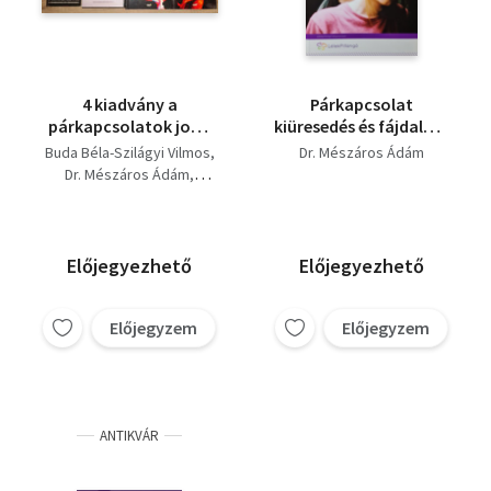
4 kiadvány a
Párkapcsolat
párkapcsolatok jobb
kiüresedés és fájdalom
megértéséért:
nélkül
Buda Béla-Szilágyi Vilmos
Dr. Mészáros Ádám
Párválasztás, Békében
Dr. Mészáros Ádám
együtt, A nő, A férfi
Dr. Csernus Imre
Előjegyezhető
Előjegyezhető
Előjegyzem
Előjegyzem
ANTIKVÁR