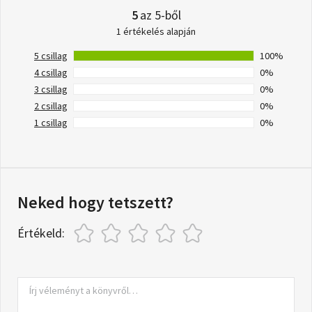
5
az 5-ből
1 értékelés alapján
5 csillag
100%
4 csillag
0%
3 csillag
0%
2 csillag
0%
1 csillag
0%
Neked hogy tetszett?
Értékeld: