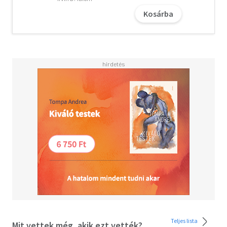
Ha mégis tanulságosnak, inspirálónak vagy segítségnek
Kosárba
érzi a könyvemben olvasottakat, akkor annak az az oka,
hogy valószínűleg sokkal több párkapcsolati
konfliktusban vettem már részt, mint bárki, aki ezt a
könyvet olvassa. Ugyanis párkapcsolati mediátorként és
coachként az a munkám, hogy házaspárokat segítsek
abban, hogy meg tudják beszélni a problémáikat, és
boldogabbá tudják tenni a kapcsolatukat.
Mit talál a könyvben?
Sok-sok gyakorlatias tanácsot, amelyekkel boldogabbá,
békésebbé, szerelmesebbé teheti a párjával a
mindennapokat.
10 érdekes fejezetben, könnyen érthető és élvezetes
stílusban osztom meg azokat a kommunikációs és
konfliktuskezelési tapasztalataimat és alapelveimet,
amelyeket a
klienseimnek tanítok, és amelyeket én magam is
alkalmazok a saját házasságomban.
Teljes lista
Mit vettek még, akik ezt vették?