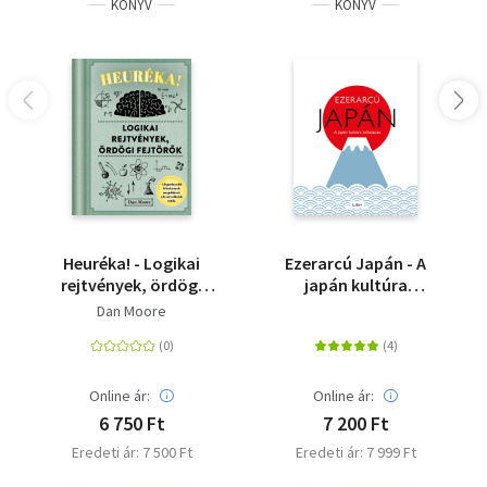
KÖNYV
KÖNYV
Montpellier-ben dolgozik és kutat mentorával, Hugues
Duffau-val együtt.
Heuréka! - Logikai
Ezerarcú Japán - A
rejtvények, ördögi
japán kultúra
fejtörők
útikalauza
Dan Moore
Online ár:
Online ár:
6 750 Ft
7 200 Ft
Eredeti ár: 7 500 Ft
Eredeti ár: 7 999 Ft