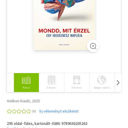
Szótár, nyelvkönyv
Tankönyv, segédkönyv
Társadalomtudomány
Természettudomány
Történelem
Vallás
Könyv
E-könyv
Antikvár
Idegen nyelvű
Hangos
Helikon Kiadó, 2025
Írj véleményt elsőként!
295 oldal･füles, kartonált･ISBN:
9789636205263