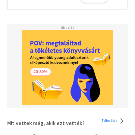
lesz egyszerű, mert nem egyetlen területről van szó. Nem
gondolhatjuk többé, hogy (...) a Broca-terület a szavak
kimondásáért, a Wernicke-terület azok megértéséért
felelős, a prefrontális kéreg pedig az érzelmeket
kontrollálja. Az agy nem így működik. Ezeket a
fogalmakat sürgősen újra kell definiálnunk." A lefekvés és
megadás talán valóban működik, ha szabadúszó író vagy,
felnőtt gyerekekkel. De mi van a többiekkel, velünk? Mi
van azokkal, akiknek kötelező munkaóráik és átlagos
munkájuk, kisgyerekük és egy folyton utazgató élettársuk
van? Mi mit tegyünk?"
Dr. Jesús Martín-Fernández (1992) spanyol idegsebész és
kognitív idegtudós. Orvosi pályája mellett
zeneszerzőként is aktív, karmesterként pedig dirigálta a
Budapesti Szimfonikus Zenekart is. 2021-ben a világ
legtöbbet emlegetett idegsebésze volt, amikor egy
tanulmányában megállapította, hogy a reaggeton zene
erősebb agyi aktivitást vált ki, mint más zenei stílusok.
Teljes lista
Mit vettek még, akik ezt vették?
Klinikai és kutatási tevékenysége az éber pácienseken
végzett agyműtétekre összpontosul. Jelenleg