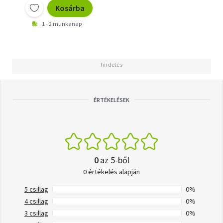
Kosárba
1 - 2 munkanap
ÉRTÉKELÉSEK
0
az 5-ből
0 értékelés alapján
5 csillag
0%
4 csillag
0%
3 csillag
0%