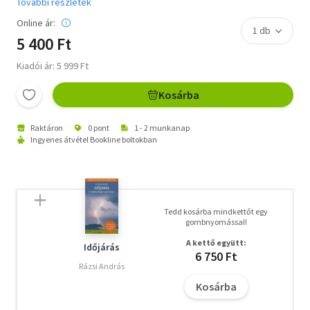
További részletek
Online ár:
5 400 Ft
Kiadói ár: 5 999 Ft
Kosárba
Raktáron
0 pont
1 - 2 munkanap
Ingyenes átvétel Bookline boltokban
Tedd kosárba mindkettőt egy
gombnyomással!
A kettő együtt:
Időjárás
6 750 Ft
Rázsi András
Kosárba