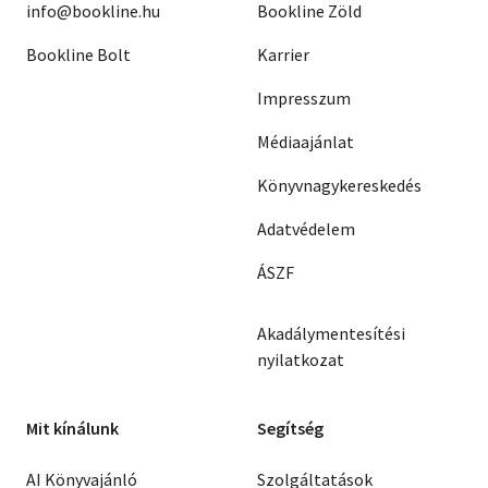
info@bookline.hu
Bookline Zöld
Bookline Bolt
Karrier
Impresszum
Médiaajánlat
Könyvnagykereskedés
Adatvédelem
ÁSZF
Akadálymentesítési
nyilatkozat
Mit kínálunk
Segítség
AI Könyvajánló
Szolgáltatások