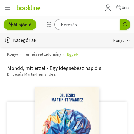
Üres
AI ajánló
Kategóriák
Könyv
Könyv
Természettudomány
Egyéb
Életmód, egészség
Mondd, mit érzel - Egy idegsebész naplója
Erotika
Dr. Jesús Martín-Fernández
Gyermek- és ifjúsági
Hobbi, szabadidő
Irodalom
Művészet
Szakkönyv