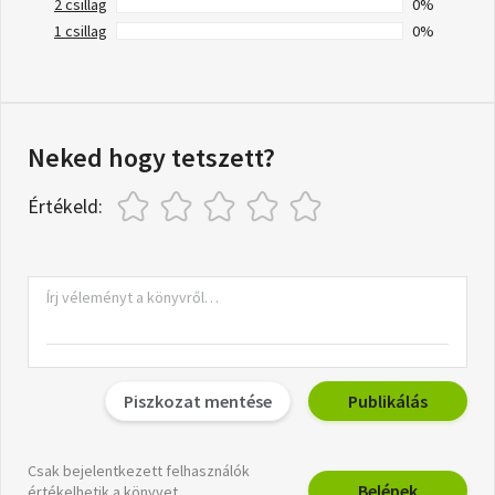
2 csillag
0%
1 csillag
0%
Neked hogy tetszett?
Értékeld:
Piszkozat mentése
Publikálás
Csak bejelentkezett felhasználók
Belépek
értékelhetik a könyvet.