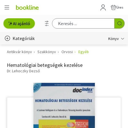
Üres
AI ajánló
Kategóriák
Könyv
Antikvár könyv
Szakkönyv
Orvosi
Egyéb
Életmód, egészség
Hematológiai betegségek kezelése
Erotika
Dr. Lehoczky Dezső
Gyermek- és ifjúsági
Hobbi, szabadidő
Irodalom
Művészet
Szakkönyv