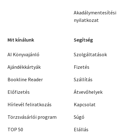
Akadálymentesítési
nyilatkozat
Mit kínálunk
Segítség
AI Könyvajánló
Szolgáltatások
Ajándékkártyák
Fizetés
Bookline Reader
Szállítás
Előfizetés
Átvevőhelyek
Hírlevél feliratkozás
Kapcsolat
Törzsvásárlói program
Súgó
TOP 50
Elállás