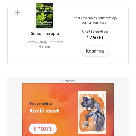
Tedd kosárba mindkettőt egy
gombnyomással!
A kettő együtt:
Gerson-terápia
7 750 Ft
Beata Bishop, Charlotte
Gerson
Kosárba