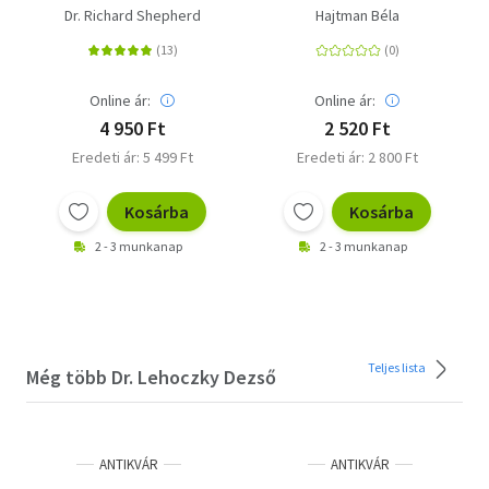
leghíresebb
Nem csak orvosoknak
Dr. Richard Shepherd
Hajtman Béla
törvényszéki
kórboncnoka feltárja
a holtak titkos életét
Online ár:
Online ár:
4 950 Ft
2 520 Ft
Eredeti ár: 5 499 Ft
Eredeti ár: 2 800 Ft
Kosárba
Kosárba
2 - 3 munkanap
2 - 3 munkanap
Teljes lista
Még több Dr. Lehoczky Dezső
ANTIKVÁR
ANTIKVÁR