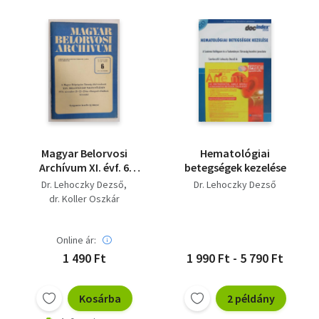
Magyar Belorvosi
Hematológiai
Archívum XI. évf. 6
betegségek kezelése
1974. december -
Dr. Lehoczky Dezső
Dr. Lehoczky Dezső
Gyógyszeres kezelés új
dr. Koller Oszkár
irányai
Online ár:
1 490 Ft
1 990 Ft - 5 790 Ft
Kosárba
2 példány