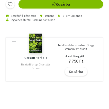
Kosárba
Beszállítói készleten
19 pont
6 - 8 munkanap
Ingyenes átvétel Bookline boltokban
Tedd kosárba mindkettőt egy
gombnyomással!
A kettő együtt:
Gerson-terápia
7 750 Ft
Beata Bishop, Charlotte
Gerson
Kosárba