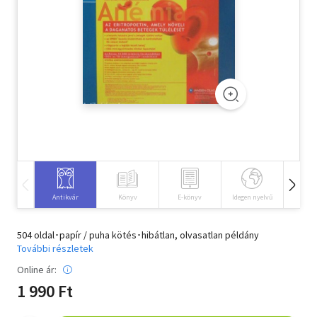
Szótár, nyelvkönyv
Tankönyv, segédkönyv
Társadalomtudomány
Természettudomány
Történelem
Vallás
Antikvár
Könyv
E-könyv
Idegen nyelvű
Hangos
504 oldal･papír / puha kötés･hibátlan, olvasatlan példány
További részletek
Online ár:
1 990 Ft