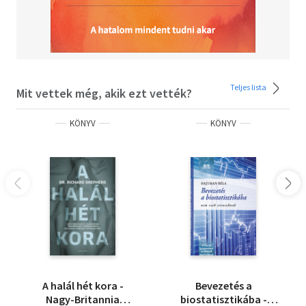
Teljes lista
Mit vettek még, akik ezt vették?
KÖNYV
KÖNYV
A halál hét kora -
Bevezetés a
Nagy-Britannia
biostatisztikába -