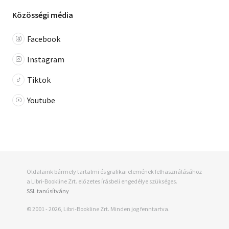
Közösségi média
Facebook
Instagram
Tiktok
Youtube
Oldalaink bármely tartalmi és grafikai elemének felhasználásához
a Libri-Bookline Zrt. előzetes írásbeli engedélye szükséges.
SSL tanúsítvány
© 2001 - 2026, Libri-Bookline Zrt. Minden jog fenntartva.