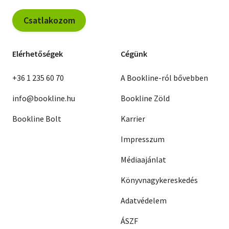
Csatlakozom
Elérhetőségek
Cégünk
+36 1 235 60 70
A Bookline-ról bővebben
info@bookline.hu
Bookline Zöld
Bookline Bolt
Karrier
Impresszum
Médiaajánlat
Könyvnagykereskedés
Adatvédelem
ÁSZF