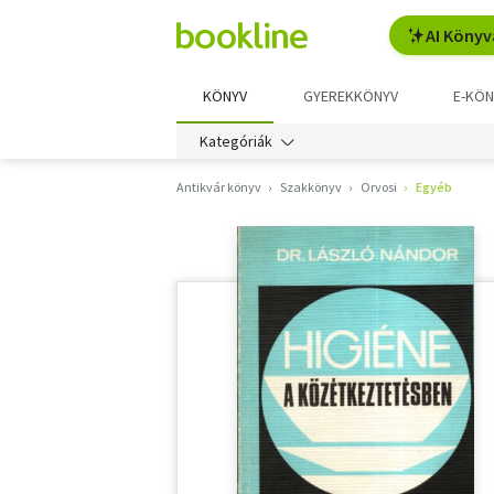
AI Könyv
KÖNYV
GYEREKKÖNYV
E-KÖN
Kategóriák
Antikvár könyv
Szakkönyv
Orvosi
Egyéb