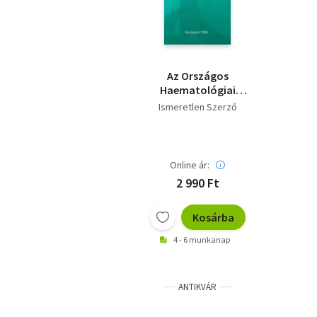
Az Országos
Haematológiai
Vértranszfúziós és
Ismeretlen Szerző
Immunológiai Intézet
tudományos
tevékenysége 1989-
1994
Online ár:
2 990 Ft
Kosárba
4 - 6 munkanap
ANTIKVÁR