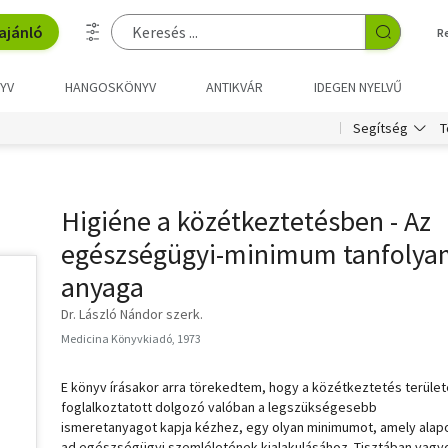
ajánló
R
YV
HANGOSKÖNYV
ANTIKVÁR
IDEGEN NYELVŰ
T
Segítség
Higiéne a közétkeztetésben - Az
egészségügyi-minimum tanfolya
anyaga
Dr. László Nándor szerk.
Medicina Könyvkiadó, 1973
E könyv írásakor arra törekedtem, hogy a közétkeztetés terüle
foglalkoztatott dolgozó valóban a legszükségesebb
ismeretanyagot kapja kézhez, egy olyan minimumot, amely alap
ad egészségügyi szemléletének kialakulásához. Tisztában vagy