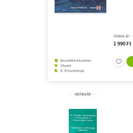
Online ár:
1 990 Ft
Beszállítói készleten
19 pont
6 - 8 munkanap
ANTIKVÁR