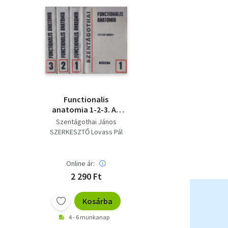
Functionalis
anatomia 1-2-3. AZ
EMBER ANATOMIÁJA,
Szentágothai János
FEJLŐDÉSTANA,
SZERKESZTŐ Lovass Pál
SZÖVETTANA ÉS
TÁJANATOMIÁJA
Online ár:
2 290 Ft
Kosárba
4 - 6 munkanap