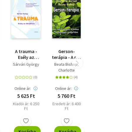
A trauma -
Gerson-
ny
Esély az
terápia - A rák
ébredésre
és egyéb
Sárvári György
Beata Bishop
krónikus
Charlotte
an
betegségek
Gerson
gyógyítása
Online ár:
Online ár:
5 625 Ft
5 760 Ft
Kiadói ár: 6 250
Eredeti ár: 6 400
Ft
Ft
Kosárba
Kosárba