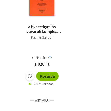
A hyperthymiás
zavarok komplex
diagnosztikai
Kalmár Sándor
értékelése
Online ár:
1 020 Ft
Kosárba
6 - 8 munkanap
ANTIKVÁR