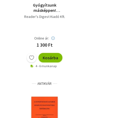
Gyógyítsunk
másképpen!
Párhuzamos utak a
Reader's Digest Kiadó Kft.
jobb egészség felé
néje
Online ár:
1 300 Ft
Kosárba
4 - 6 munkanap
ANTIKVÁR