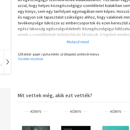
azzal, hogy helyes közegészségügyi szemléletet kialakítani se
egy könyv, sem egy tanfolyam egymagában nem képes. Hosszú 
és nagyon sok tapasztalat szükséges ahhoz, hogy valakinek mi
tevékenysége tükrözze az embercsoportok és ezen keresztül 
egész lakosság egészségvédelmét. Közegészségügyi hálózatu
ennek a szemléletnek tudatosításán fáradozik. A higiéné minden
átfogó tudomány, az ember valamennyi életmegnyilvánulására
kiterjed. A közétkeztetés - melynek széles körű elterjedését cs
szocialista állam képes biztosítani - a higiéné tudományának szi
128 oldal･papír / puha kötés･jó állapotú antikvár könyv
valamennyi szakágazatával kapcsolatban áll. Éppen ezért nagyo
További részletek
nehéz lenne minden közegészségügyi vonatkozását egyetlen 
vű
Hangoskönyv
Film
Zene
keretében összefoglalni. A lényeges vonásokat azonban feltétl
szükséges megismerni és azt a gyakorlat során mindenkor
alkalmazni. Ez a kitűzött cél. Annak reményében mondok köszön
dr. Tóth Lászlónak és Harmat Olgának - akik a könyv lektorálása 
mind szakmai, mind gyakorlati tapasztalataikkal segítséget
Mit vettek még, akik ezt vették?
nyújtottak -, hogy a kitűzött célt sikerült megvalósítani. TARTAL
Előszó 7
I. fejezet
KÖNYV
KÖNYV
KÖNYV
A közétkeztetés közegészségügyi jelentősége 9
A szocialista egészségügy és az egészségvédelem 9
Az élelmezés-egészségügy 9