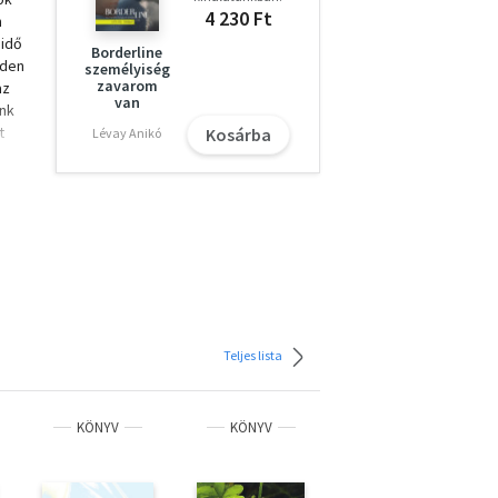
4 230 Ft
m
idő
Borderline
nden
személyiség
zavarom
az
van
nk
t
Kosárba
Lévay Anikó
ak
nte
n
mű
enül
etet
során
Teljes lista
OM
KÖNYV
KÖNYV