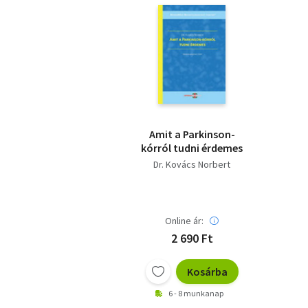
Amit a Parkinson-
kórról tudni érdemes
Dr. Kovács Norbert
Online ár:
2 690 Ft
Kosárba
6 - 8 munkanap