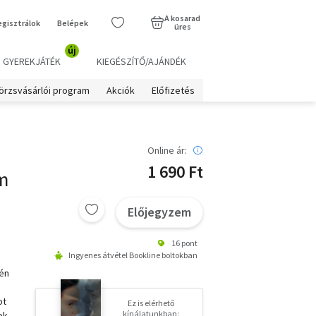
A kosarad
egisztrálok
Belépek
üres
új
GYEREKJÁTÉK
KIEGÉSZÍTŐ/AJÁNDÉK
örzsvásárlói program
Akciók
Előfizetés
Online ár:
1 690 Ft
m
Előjegyzem
16 pont
Ingyenes átvétel Bookline boltokban
tén
ot
Ez is elérhető
kínálatunkban:
ok