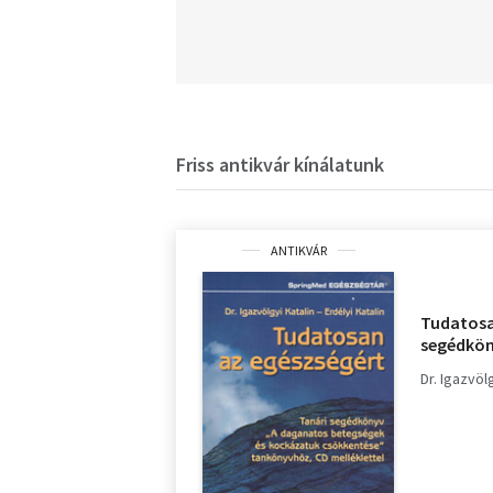
Friss antikvár kínálatunk
ANTIKVÁR
Tudatosa
segédkön
betegség
Dr. Igazvöl
csökkent
melléklet