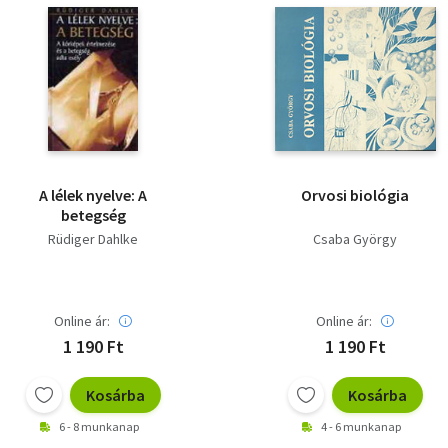
A lélek nyelve: A
Orvosi biológia
betegség
Rüdiger Dahlke
Csaba György
Online ár:
Online ár:
1 190 Ft
1 190 Ft
Kosárba
Kosárba
6 - 8 munkanap
4 - 6 munkanap