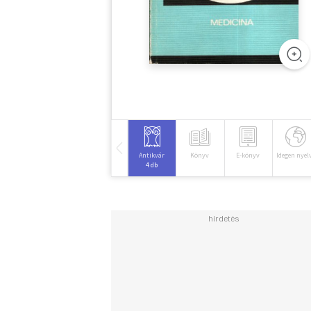
Antikvár
Könyv
E-könyv
Idegen nyel
4 db