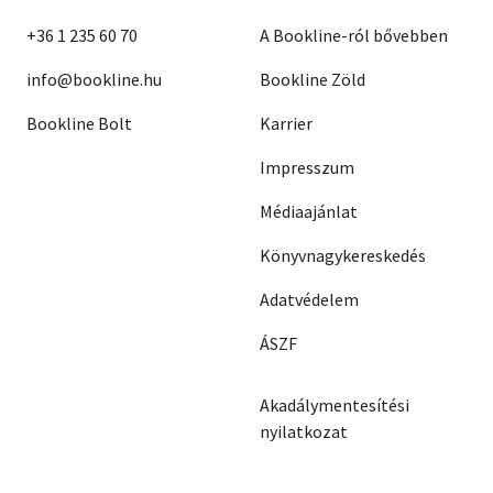
+36 1 235 60 70
A Bookline-ról bővebben
info@bookline.hu
Bookline Zöld
Bookline Bolt
Karrier
Impresszum
Médiaajánlat
Könyvnagykereskedés
Adatvédelem
ÁSZF
Akadálymentesítési
nyilatkozat