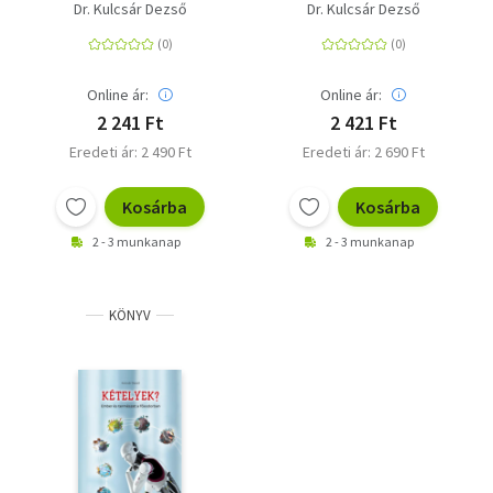
szocializmusból
Dr. Kulcsár Dezső
Dr. Kulcsár Dezső
Online ár:
Online ár:
2 241 Ft
2 421 Ft
Eredeti ár: 2 490 Ft
Eredeti ár: 2 690 Ft
Kosárba
Kosárba
2 - 3 munkanap
2 - 3 munkanap
KÖNYV