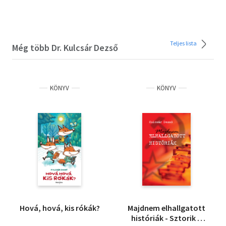
Teljes lista
Még több Dr. Kulcsár Dezső
KÖNYV
KÖNYV
Hová, hová, kis rókák?
Majdnem elhallgatott
históriák - Sztorik a