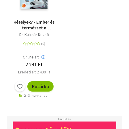
Kételyek? - Ember és
természet a
fősodorban
Dr. Kulcsár Dezső
Online ár:
2 241 Ft
Eredeti ár: 2 490 Ft
Kosárba
2 - 3 munkanap