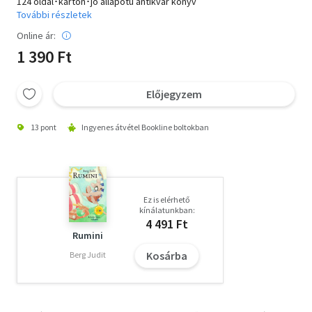
124 oldal･karton･jó állapotú antikvár könyv
További részletek
Online ár:
1 390 Ft
Előjegyzem
13 pont
Ingyenes átvétel Bookline boltokban
Ez is elérhető
kínálatunkban:
4 491 Ft
Rumini
Kosárba
Berg Judit