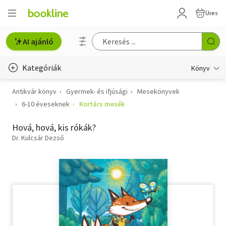
Üres
AI ajánló
Kategóriák
Könyv
Antikvár könyv
Gyermek- és ifjúsági
Mesekönyvek
Életmód, egészség
6-10 éveseknek
Kortárs mesék
Erotika
Hová, hová, kis rókák?
Gyermek- és ifjúsági
Dr. Kulcsár Dezső
Hobbi, szabadidő
Irodalom
Művészet
Szakkönyv