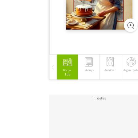
Könyv
E-könyv
Antikvár
Idegen nyel
1 db