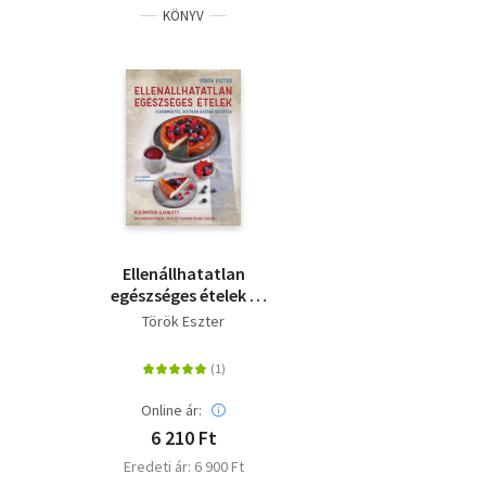
KÖNYV
Ellenállhatatlan
egészséges ételek -
Cukormentes, rostban
Török Eszter
gazdag receptek
Online ár:
6 210 Ft
Eredeti ár: 6 900 Ft