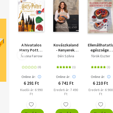
A hivatalos
Kovászkaland
Ellenállhatatl
Harry Potter-
- Kenyerek,
egészséges
sütiskönyv
sós és édes
ételek -
Joanna Farrow
Déri Szilvia
Török Eszter
sütemények
Cukormentes
természetesen
rostban
gazdag
receptek
Online ár:
Online ár:
Online ár:
6 291 Ft
6 741 Ft
6 210 Ft
Kiadói ár: 6 990
Eredeti ár: 7 490
Eredeti ár: 6 900
Ft
Ft
Ft