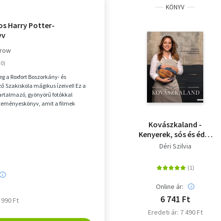
KÖNYV
os Harry Potter-
yv
rrow
g a Roxfort Boszorkány- és
ő Szakiskola mágikus ízeivel! Ez a
tartalmazó, gyönyörű fotókkal
süteményeskönyv, amit a filmek
tlen Harry P...
Kovászkaland -
Kenyerek, sós és édes
sütemények
Déri Szilvia
természetesen
Online ár:
6 741 Ft
6 990 Ft
Eredeti ár: 7 490 Ft