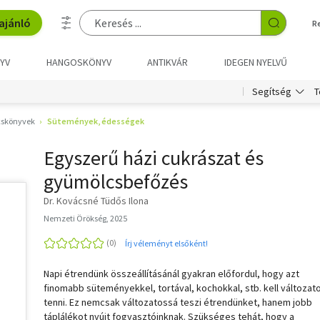
ajánló
R
YV
HANGOSKÖNYV
ANTIKVÁR
IDEGEN NYELVŰ
T
Segítség
skönyvek
Sütemények, édességek
Egyszerű házi cukrászat és
gyümölcsbefőzés
Dr. Kovácsné Tüdős Ilona
Nemzeti Örökség, 2025
Írj véleményt elsőként!
Napi étrendünk összeállításánál gyakran előfordul, hogy azt
finomabb süteményekkel, tortával, kochokkal, stb. kell változat
tenni. Ez nemcsak változatossá teszi étrendünket, hanem jobb
táplálékot nyújt fogyasztóinknak. Szükséges tehát, hogy a