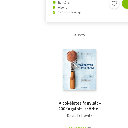
Raktáron
0 pont
2 - 3 munkanap
KÖNYV
A tökéletes fagylalt -
200 fagylalt, szörbet,
gelato, granita, és
David Lebovitz
amikkel kínálhatók