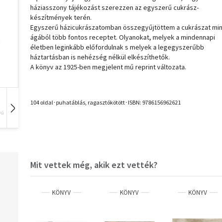
háziasszony tájékozást szerezzen az egyszerű cukrász-
készítmények terén.
Egyszerű házicukrászatomban összegyűjtöttem a cukrászat mi
ágából több fontos receptet. Olyanokat, melyek a mindennapi
életben leginkább előfordulnak s melyek a legegyszerűbb
háztartásban is nehézség nélkül elkészíthetők.
A könyv az 1925-ben megjelent mű reprint változata.
104 oldal･puhatáblás, ragasztókötött･ISBN:
9786156962621
vű
Hangoskönyv
Film
Zene
Mit vettek még, akik ezt vették?
KÖNYV
KÖNYV
KÖNYV