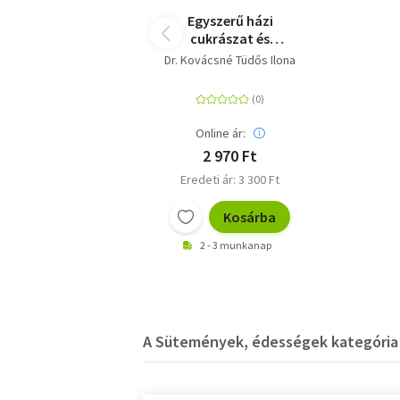
Egyszerű házi
cukrászat és
gyümölcsbefőzés
Dr. Kovácsné Tüdős Ilona
Online ár:
2 970 Ft
Eredeti ár: 3 300 Ft
Kosárba
2 - 3 munkanap
A Sütemények, édességek kategória 