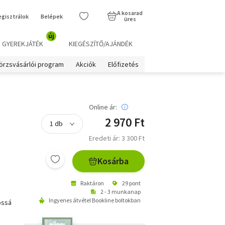
A kosarad
egisztrálok
Belépek
üres
új
GYEREKJÁTÉK
KIEGÉSZÍTŐ/AJÁNDÉK
örzsvásárlói program
Akciók
Előfizetés
Online ár:
2 970 Ft
Eredeti ár: 3 300 Ft
Kosárba
Raktáron
29 pont
2 - 3 munkanap
Ingyenes átvétel Bookline boltokban
ossá