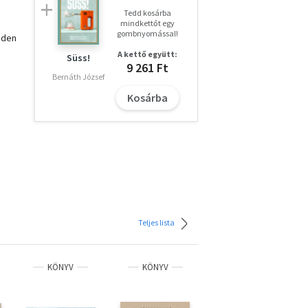
Tedd kosárba
mindkettőt egy
gombnyomással!
nden
A kettő együtt:
Süss!
9 261 Ft
Bernáth József
Kosárba
Teljes lista
KÖNYV
KÖNYV
KÖNYV