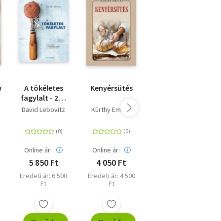
an
A tökéletes
Kenyérsütés
Csokoládé
fagylalt - 200
Biblia - 180
fagylalt,
recept a híres
David Lebovitz
Kürthy Emilné
,
szörbet,
francia
gelato,
cukrásziskola
granita, és
séfjeitől
amikkel
Online ár:
Online ár:
Online ár:
kínálhatók
5 850 Ft
4 050 Ft
8 910 Ft
Eredeti ár: 6 500
Eredeti ár: 4 500
Eredeti ár: 9 900
Ft
Ft
Ft