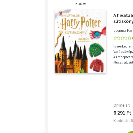
KÖNYV
A hivatal
sütiskön
Joanna Fa
Ismerkedj me
Varázslóképz
43 receptet 
illusztrált 
ihlettek, egye
Online ár:
6 291 Ft
Kiadói ár: 