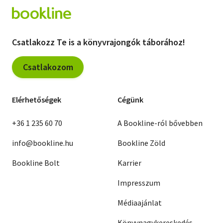
Csatlakozz Te is a könyvrajongók táborához!
Csatlakozom
Elérhetőségek
Cégünk
+36 1 235 60 70
A Bookline-ról bővebben
info@bookline.hu
Bookline Zöld
Bookline Bolt
Karrier
Impresszum
Médiaajánlat
Könyvnagykereskedés