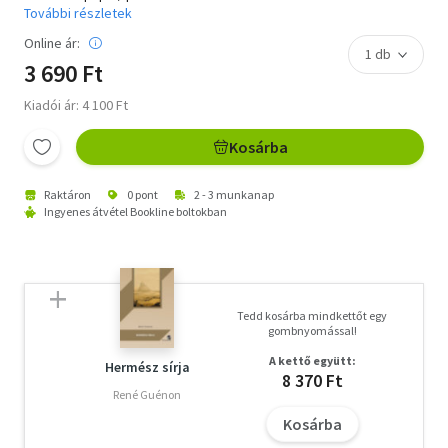
További részletek
Online ár:
3 690 Ft
Kiadói ár: 4 100 Ft
Kosárba
Raktáron
0 pont
2 - 3 munkanap
Ingyenes átvétel Bookline boltokban
Tedd kosárba mindkettőt egy
gombnyomással!
A kettő együtt:
Hermész sírja
8 370 Ft
René Guénon
Kosárba