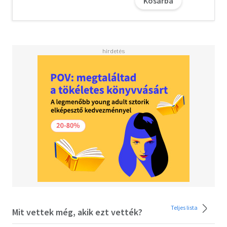
Kosárba
szélsőségesen totalitárius politikai implikációját."
(részlet a könyvből)
Egyed Béla az ottawai Carleton University és a montreali
Concordia University professzora.
Teljes lista
Mit vettek még, akik ezt vették?