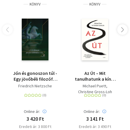
KÖNYV
KÖNYV
Jón és gonoszon túl -
Az Út – Mit
Egy jövőbéli filozófia
tanulhatunk a kínai
előjátéka
filozófusoktól a jó
Friedrich Nietzsche
Michael Puett
életről?
Christine Gross-Loh
Online ár:
Online ár:
3 420 Ft
3 141 Ft
Eredeti ár: 3 800 Ft
Eredeti ár: 3 490 Ft