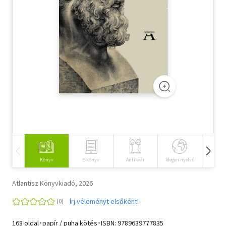
Szótár, nyelvkönyv
Tankönyv, segédkönyv
Társadalomtudomány
Természettudomány
Történelem
Vallás
Könyv
E-könyv
Antikvár
Idegen nyelvű
Hangos
Atlantisz Könyvkiadó, 2026
Írj véleményt elsőként!
168 oldal･papír / puha kötés･ISBN:
9789639777835