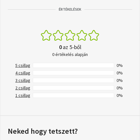
ÉRTÉKELÉSEK
0
az 5-ből
0 értékelés alapján
5 csillag
0%
4 csillag
0%
3 csillag
0%
2 csillag
0%
1 csillag
0%
Neked hogy tetszett?