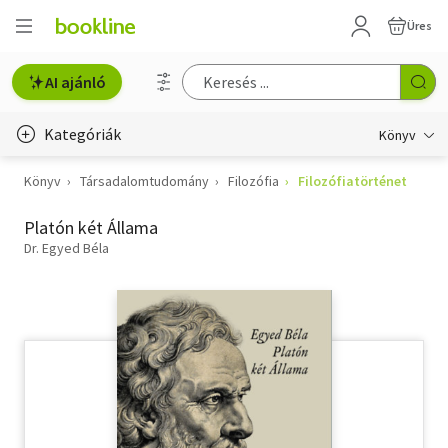
Üres
AI ajánló
Kategóriák
Könyv
Könyv
Társadalomtudomány
Filozófia
Filozófiatörténet
Életmód, egészség
Platón két Állama
Erotika
Dr. Egyed Béla
Gyermek- és ifjúsági
Hobbi, szabadidő
Irodalom
Művészet
Szakkönyv