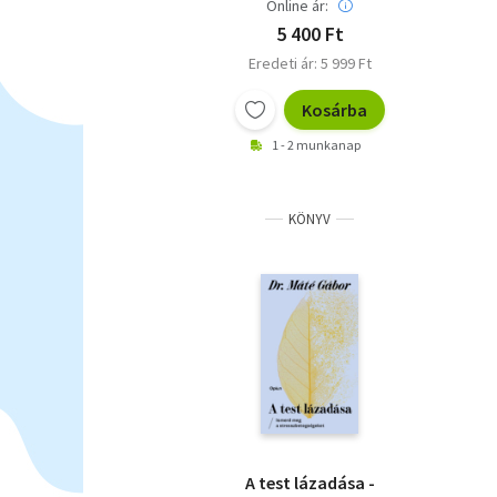
Online ár:
5 400 Ft
Eredeti ár: 5 999 Ft
Kosárba
1 - 2 munkanap
KÖNYV
A test lázadása -