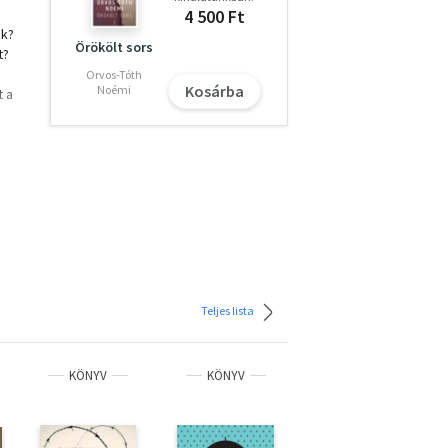
4 500 Ft
ek?
Örökölt sors
t?
Orvos-Tóth
Kosárba
Noémi
t a
n,
g
z el
Teljes lista
KÖNYV
KÖNYV
KÖNYV