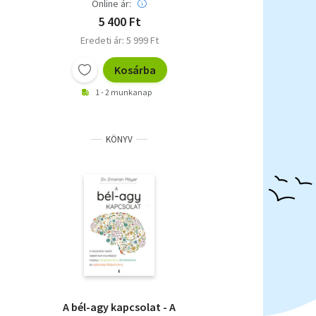
Online ár:
5 400 Ft
Eredeti ár: 5 999 Ft
Kosárba
1 - 2 munkanap
KÖNYV
A bél-agy kapcsolat - A