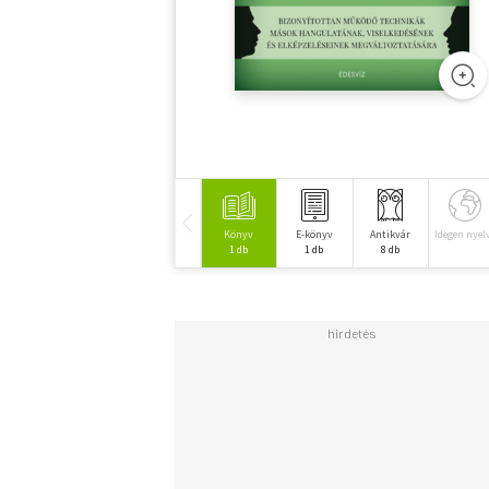
Könyv
E-könyv
Antikvár
Idegen nyel
1 db
1 db
8 db