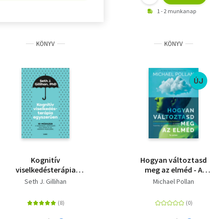
1 - 2 munkanap
KÖNYV
KÖNYV
ÚJ
Kognitív
Hogyan változtasd
viselkedésterápia
meg az elméd - A
egyszerűen - 10
pszichedelikus
Seth J. Gillihan
Michael Pollan
módszer a szorongás,
kutatások forradalmi
depresszió, düh, pánik
eredményei az emberi
és az aggódás
tudatról, az életről és
kezelésére
a halálról