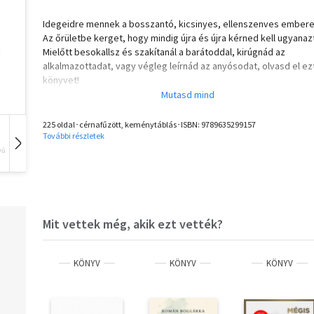
Idegeidre mennek a bosszantó, kicsinyes, ellenszenves ember
Az őrületbe kerget, hogy mindig újra és újra kérned kell ugyanaz
Mielőtt besokallsz és szakítanál a barátoddal, kirúgnád az
alkalmazottadat, vagy végleg leírnád az anyósodat, olvasd el ez
könyvet!
David Lieberman olyan pszichológiai eszközöket ad a kezedbe,
amelyekkel bárki viselkedését gyorsan átformálhatod. Hihetetle
de igaz.
225 oldal･cérnafűzött, keménytáblás･ISBN:
9789635299157
A szerző hatalmas szaktudással rendelkezik olyan egyszerű
További részletek
viselkedési stratégiák terén, amelyek mindig működnek. Nem
vű
Hangoskönyv
Film
Zene
véletlen, hogy az emberi viselkedés egyik legnevesebb
szakértőjének módszereit az FBI is alkalmazza.
Ebben a könyvben olyan valódi és kipróbált technikákat oszt me
veled, amelyek segítségével gyorsabban és könnyebben érhets
tartós változást bárkinél, mint azt valaha gondoltad volna.
Mit vettek még, akik ezt vették?
Megtanulhatod, hogyan:
- változtass bárkit hűségesebbé,
- szüntesd meg bárki előítéleteit,
KÖNYV
KÖNYV
KÖNYV
- állítsd le örökre a passzív-agresszív viselkedést,
- csepegtess bárkibe több önbecsülést és magabiztosságot,
- vess véget az önpusztító viselkedésmintáknak bárkinél,