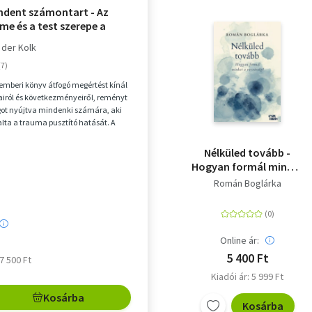
indent számontart - Az
lme és a test szerepe a
eldolgozásban
 der Kolk
emberi könyv átfogó megértést kínál
iról és következményeiről, reményt
got nyújtva mindenki számára, aki
ta a trauma pusztító hatását. A
...
Nélküled tovább -
Hogyan formál minket
a veszteség?
Román Boglárka
Online ár:
5 400 Ft
 7 500 Ft
Kiadói ár: 5 999 Ft
Kosárba
Kosárba