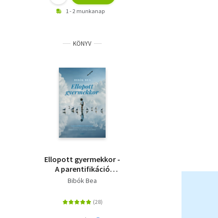
1 - 2 munkanap
KÖNYV
Ellopott gyermekkor -
A parentifikáció
jelensége -
Bibók Bea
önfeláldozás
gyerekkorban,
felnőttkorban és a
párkapcsolatokban