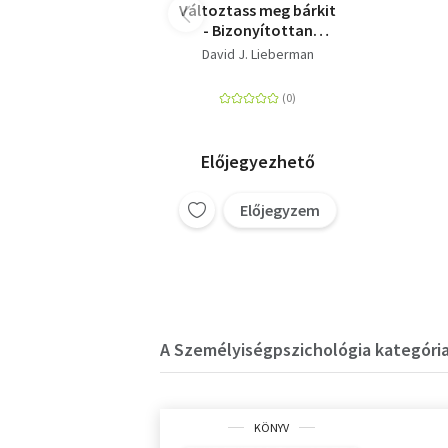
Változtass meg bárkit
- Bizonyítottan
működő technikák
David J. Lieberman
mások hangulatának,
viselkedésének és
elképzeléseinek
megváltoztatására
Előjegyezhető
Előjegyzem
A Személyiségpszichológia kategória
KÖNYV