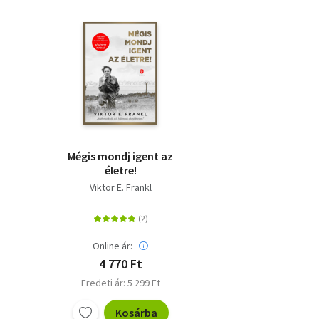
Mégis mondj igent az
életre!
Viktor E. Frankl
Online ár:
4 770 Ft
Eredeti ár: 5 299 Ft
Kosárba