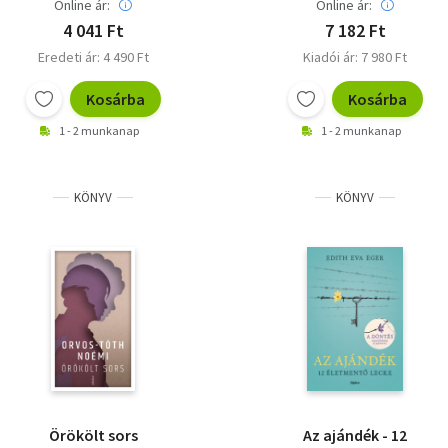
Online ár:
Online ár:
4 041 Ft
7 182 Ft
Eredeti ár: 4 490 Ft
Kiadói ár: 7 980 Ft
Kosárba
Kosárba
1 - 2 munkanap
1 - 2 munkanap
KÖNYV
KÖNYV
Örökölt sors
Az ajándék - 12