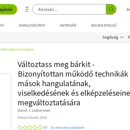
ajánló
R
YV
HANGOSKÖNYV
ANTIKVÁR
IDEGEN NYELVŰ
T
Segítség
mélyiségpszichológia
Változtass meg bárkit -
Bizonyítottan működő technikák
mások hangulatának,
viselkedésének és elképzelésein
megváltoztatására
David J. Lieberman
Édesvíz Kiadó, 2019
Írj véleményt elsőként!