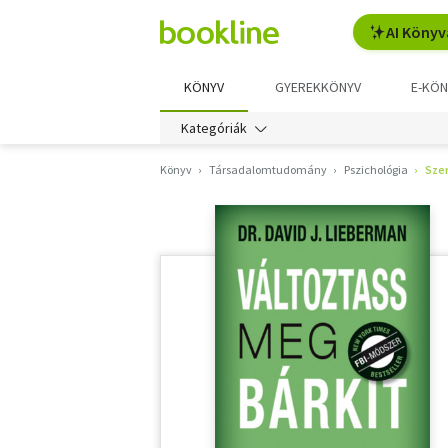
AI Könyv
KÖNYV
GYEREKKÖNYV
E-KÖN
Kategóriák
Könyv
Társadalomtudomány
Pszichológia
Sze