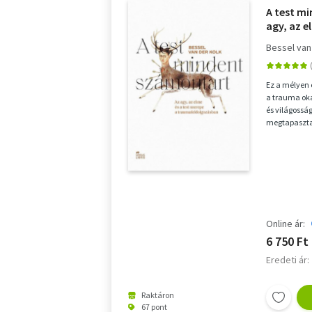
A test m
agy, az e
traumaf
Bessel van
Ez a mélyen 
a trauma oka
és világossá
megtapasztal
trauma korun
Online ár:
6 750 Ft
Eredeti ár:
Raktáron
67 pont