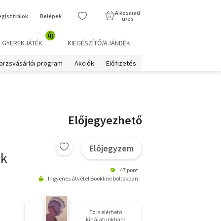
A kosarad
egisztrálok
Belépek
üres
új
GYEREKJÁTÉK
KIEGÉSZÍTŐ/AJÁNDÉK
örzsvásárlói program
Akciók
Előfizetés
Előjegyezhető
Előjegyzem
ek
47 pont
Ingyenes átvétel Bookline boltokban
Ez is elérhető
kínálatunkban: