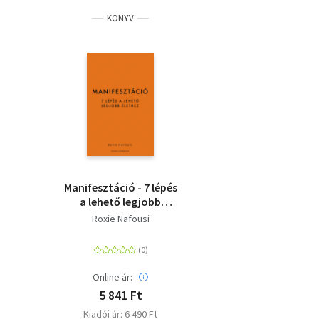
KÖNYV
Manifesztáció - 7 lépés
a lehető legjobb
élethez
Roxie Nafousi
Online ár:
5 841 Ft
Kiadói ár: 6 490 Ft