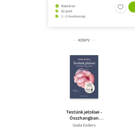
Raktáron
62 pont
1 - 2 munkanap
KÖNYV
Testünk jelzései -
Összhangban
önmagunkkal
Giulia Enders