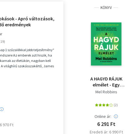
KÖNYV
okások - Apró változások,
dő eredmények
ar
ap 1 százalékkal jobb teljesítmény"
endszere Az emberek azt hiszik, ha
akarnak az életükön, nagyban kell
 A világhírű szokásszakértő, James
A HAGYD RÁJUK
elmélet - Egy
sorsfordító eszköz,
Mel Robbins
amely milliók életét
változtatta meg
Online ár:
6 291 Ft
 6 970 Ft
Eredeti ár: 6 990 Ft