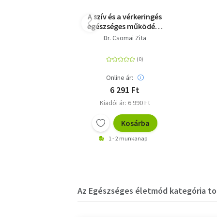
A szív és a vérkeringés
egészséges működése
-
Dr. Csomai Zita
Vérnyomásproblémák,
érelmeszesedés,
ritmuszavarok,
szívelégtelenség,
Online ár:
visszértágulat,
6 291 Ft
trombózis,
Kiadói ár: 6 990 Ft
szívinfarktus
kialakulásának okai és
holisztikus kezelési
Kosárba
lehetőségei
1 - 2 munkanap
Az Egészséges életmód kategória top