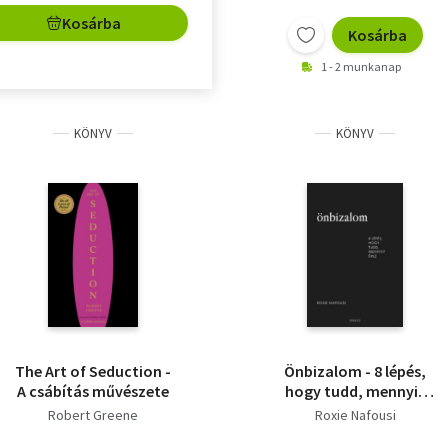
Kosárba
Kosárba
1 - 2 munkanap
KÖNYV
KÖNYV
The Art of Seduction -
Önbizalom - 8 lépés,
A csábítás művészete
hogy tudd, mennyit
érsz
Robert Greene
Roxie Nafousi