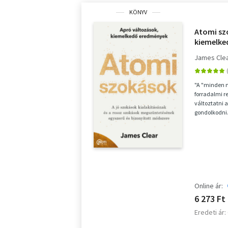
KÖNYV
Atomi sz
kiemelke
James Cle
"A "minden n
forradalmi r
változtatni 
gondolkodni.
Clear ...
Online ár:
6 273 Ft
Eredeti ár: