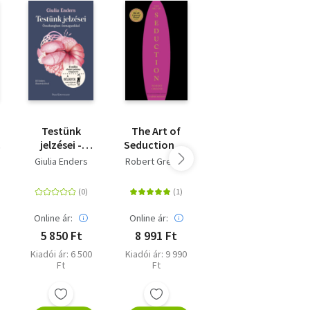
li
ó
Testünk
The Art of
Önbizalom - 8
jelzései -
Seduction - A
lépés, hogy
Összhangban
csábítás
tudd, mennyit
Giulia Enders
Robert Greene
Roxie Nafousi
önmagunkkal
művészete
érsz
s
Online ár:
Online ár:
Online ár:
5 850 Ft
8 991 Ft
5 841 Ft
Kiadói ár: 6 500
Kiadói ár: 9 990
Eredeti ár: 6 490
atod
Ft
Ft
Ft