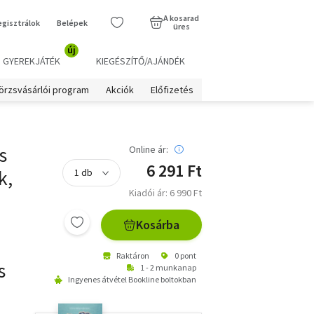
A kosarad
egisztrálok
Belépek
üres
új
GYEREKJÁTÉK
KIEGÉSZÍTŐ/AJÁNDÉK
örzsvásárlói program
Akciók
Előfizetés
s
Online ár:
6 291 Ft
k,
Kiadói ár: 6 990 Ft
Kosárba
Raktáron
0 pont
s
1 - 2 munkanap
Ingyenes átvétel Bookline boltokban