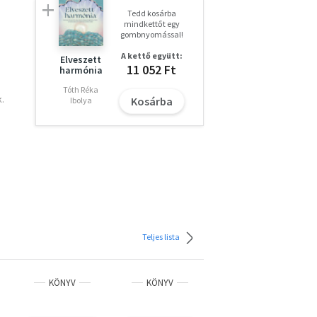
Tedd kosárba
mindkettőt egy
gombnyomással!
A kettő együtt:
Elveszett
11 052 Ft
harmónia
Tóth Réka
.
Kosárba
Ibolya
s
al
ően,
Teljes lista
;
, és
KÖNYV
KÖNYV
KÖNYV
an;