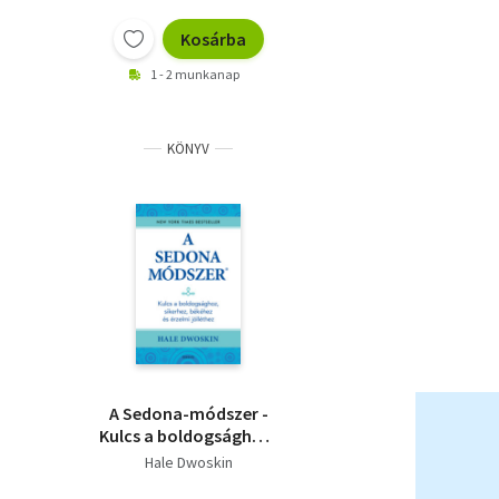
Kosárba
1 - 2 munkanap
KÖNYV
A Sedona-módszer -
Kulcs a boldogsághoz,
sikerhez, békéhez és
Hale Dwoskin
az érzelmi jólléthez