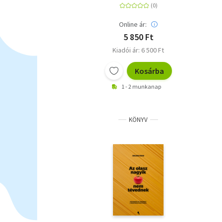
Online ár:
5 850 Ft
Kiadói ár: 6 500 Ft
Kosárba
1 - 2 munkanap
KÖNYV