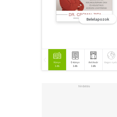
Belelapozok
Könyv
E-könyv
Antikvár
Idegen nyel
1 db
1 db
1 db