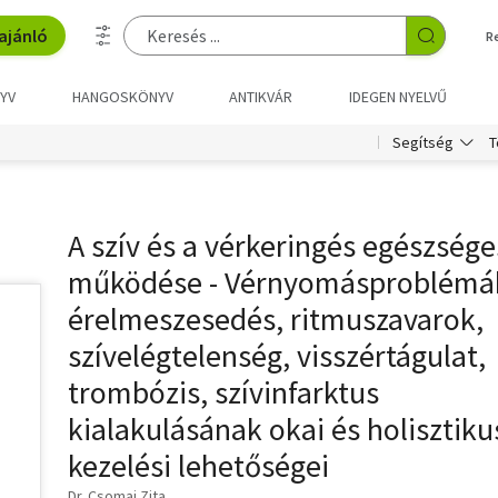
ajánló
R
YV
HANGOSKÖNYV
ANTIKVÁR
IDEGEN NYELVŰ
T
Segítség
A szív és a vérkeringés egészsége
működése - Vérnyomásproblémá
érelmeszesedés, ritmuszavarok,
szívelégtelenség, visszértágulat,
trombózis, szívinfarktus
kialakulásának okai és holisztiku
kezelési lehetőségei
Dr. Csomai Zita