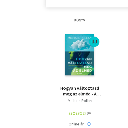
KÖNYV
ÚJ
Hogyan változtasd
meg az elméd - A
pszichedelikus
Michael Pollan
kutatások forradalmi
eredményei az emberi
tudatról, az életről és
a halálról
Online ár: