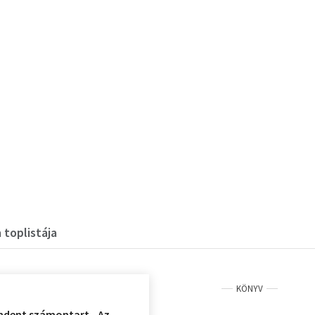
 toplistája
KÖNYV
indent számontart - Az