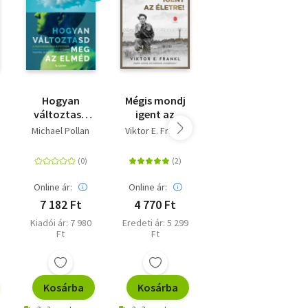
Hogyan
Mégis mondj
Kognitív
változtasd
igent az
viselkedésterápia
meg az elméd
életre!
egyszerűen -
Michael Pollan
Viktor E. Frankl
Seth J. Gillihan
- A
10 módszer a
pszichedelikus
szorongás,
kutatások
depresszió,
forradalmi
düh, pánik és
Online ár:
Online ár:
Online ár:
eredményei
az aggódás
7 182 Ft
4 770 Ft
4 041 Ft
az emberi
kezelésére
Kiadói ár: 7 980
Eredeti ár: 5 299
Eredeti ár: 4 490
tudatról, az
Ft
Ft
Ft
életről és a
halálról
Kosárba
Kosárba
Kosárba