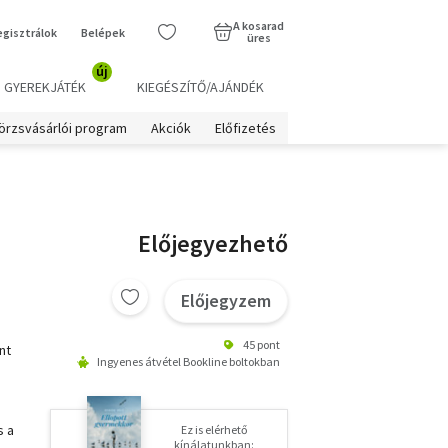
A kosarad
egisztrálok
Belépek
üres
új
GYEREKJÁTÉK
KIEGÉSZÍTŐ/AJÁNDÉK
örzsvásárlói program
Akciók
Előfizetés
Előjegyezhető
Előjegyzem
45 pont
nt
Ingyenes átvétel Bookline boltokban
s a
Ez is elérhető
kínálatunkban: