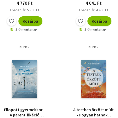
4 770 Ft
4 041 Ft
Eredeti ár: 5 299 Ft
Eredeti ár: 4 490 Ft
Kosárba
Kosárba
2 - 3 munkanap
2 - 3 munkanap
KÖNYV
KÖNYV
Ellopott gyermekkor -
A testben őrzött múlt
A parentifikáció
- Hogyan hatnak a