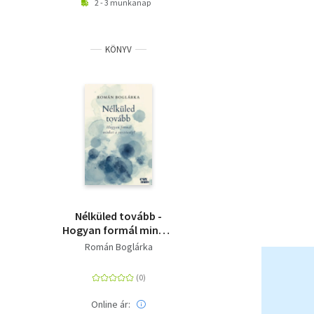
2 - 3 munkanap
KÖNYV
Nélküled tovább -
Hogyan formál minket
a veszteség?
Román Boglárka
Online ár: