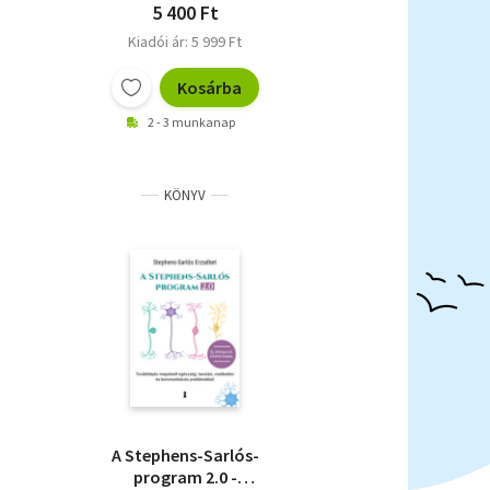
5 400 Ft
Kiadói ár: 5 999 Ft
Kosárba
2 - 3 munkanap
KÖNYV
A Stephens-Sarlós-
program 2.0 -