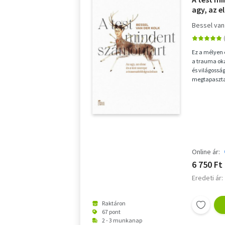
agy, az e
traumaf
Bessel van
Ez a mélyen 
a trauma oka
és világossá
megtapasztal
trauma korun
Online ár:
6 750 Ft
Eredeti ár:
Raktáron
67 pont
2 - 3 munkanap