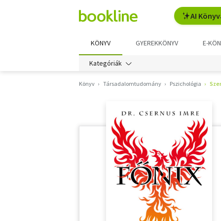
AI Könyv
KÖNYV
GYEREKKÖNYV
E-KÖN
Kategóriák
Könyv
Társadalomtudomány
Pszichológia
Sze