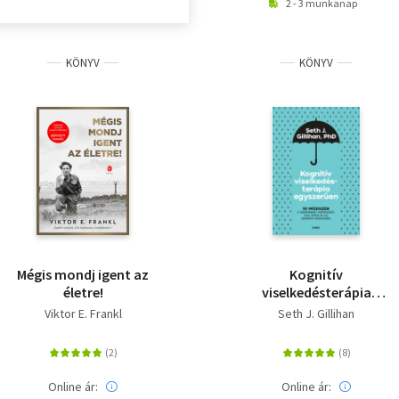
2 - 3 munkanap
KÖNYV
KÖNYV
Mégis mondj igent az
Kognitív
életre!
viselkedésterápia
egyszerűen - 10
Viktor E. Frankl
Seth J. Gillihan
módszer a szorongás,
depresszió, düh, pánik
és az aggódás
kezelésére
Online ár:
Online ár: