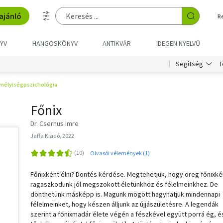
ajánló
R
YV
HANGOSKÖNYV
ANTIKVÁR
IDEGEN NYELVŰ
T
Segítség
mélyiségpszichológia
Főnix
Dr. Csernus Imre
Jaffa Kiadó, 2022
Olvasói vélemények (1)
Főnixként élni? Döntés kérdése. Megtehetjük, hogy öreg főnixké
ragaszkodunk jól megszokott életünkhöz és félelmeinkhez. De
dönthetünk másképp is. Magunk mögött hagyhatjuk mindennapi
félelmeinket, hogy készen álljunk az újjászületésre. A legendák
szerint a főnixmadár élete végén a fészkével együtt porrá ég, é