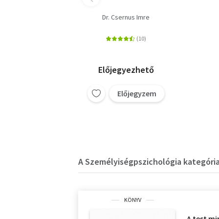
Dr. Csernus Imre
Előjegyezhető
Előjegyzem
A Személyiségpszichológia kategória
KÖNYV
A test m