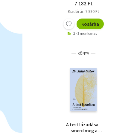
7 182 Ft
Kiadói ár: 7 980 Ft
Kosárba
2 - 3 munkanap
KÖNYV
A test lázadása -
Ismerd meg a