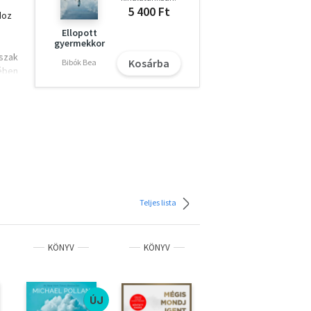
5 400 Ft
doz
Ellopott
gyermekkor
őszak
Kosárba
Bibók Bea
vében
n
a
ár
m
z
Teljes lista
ni,
 a
KÖNYV
KÖNYV
KÖNYV
ÚJ