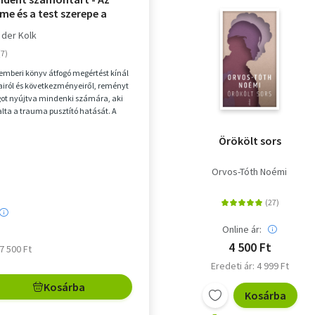
lme és a test szerepe a
eldolgozásban
 der Kolk
emberi könyv átfogó megértést kínál
iról és következményeiről, reményt
got nyújtva mindenki számára, aki
ta a trauma pusztító hatását. A
...
Örökölt sors
Orvos-Tóth Noémi
Online ár:
4 500 Ft
 7 500 Ft
Eredeti ár: 4 999 Ft
Kosárba
Kosárba