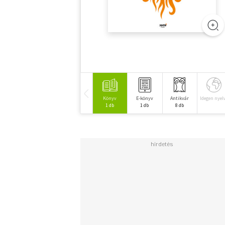
Könyv
E-könyv
Antikvár
Idegen nyel
1 db
1 db
8 db