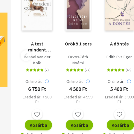
A test
Örökölt sors
A döntés
mindent
számontart -
Bessel van der
Orvos-Tóth
Edith Eva Eger
Az agy, az
Kolk
Noémi
elme és a test
szerepe a
traumafeldolgozásban
Online ár:
Online ár:
Online ár:
6 750 Ft
4 500 Ft
5 400 Ft
Eredeti ár: 7 500
Eredeti ár: 4 999
Eredeti ár: 5 999
Ft
Ft
Ft
Kosárba
Kosárba
Kosárba