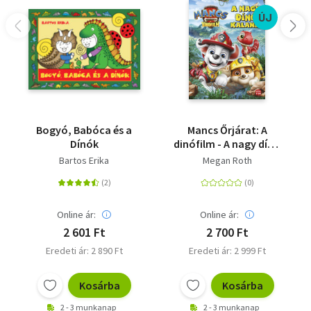
ÚJ
Bogyó, Babóca és a
Mancs Őrjárat: A
Dínók
dinófilm - A nagy dínó
kaland - Mesekönyv a
Bartos Erika
Megan Roth
mozifilm alapján
Online ár:
Online ár:
2 601 Ft
2 700 Ft
Eredeti ár: 2 890 Ft
Eredeti ár: 2 999 Ft
Kosárba
Kosárba
2 - 3 munkanap
2 - 3 munkanap