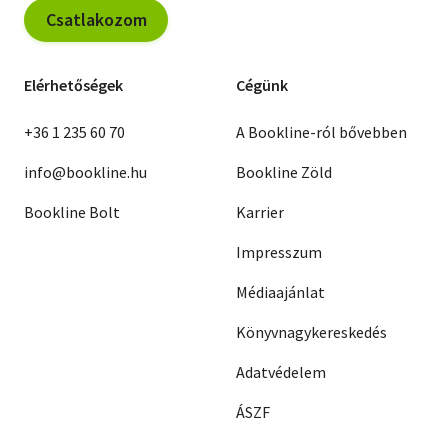
Csatlakozom
Elérhetőségek
Cégünk
+36 1 235 60 70
A Bookline-ról bővebben
info@bookline.hu
Bookline Zöld
Bookline Bolt
Karrier
Impresszum
Médiaajánlat
Könyvnagykereskedés
Adatvédelem
ÁSZF