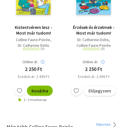
Kistestvérem lesz -
Érzések és érzelmek -
Most már tudom!
Most már tudom!
Colline Faure-Poirée
Dr. Catherine Dolto
Dr. Catherine Dolto
Colline Faure-Poirée
Online ár:
Online ár:
2 250 Ft
2 250 Ft
Eredeti ár: 2 499 Ft
Eredeti ár: 2 499 Ft
Kosárba
Előjegyzem
2 - 3 munkanap
Teljes lista
Még több Colline Faure-Poirée