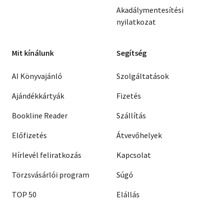
Akadálymentesítési
nyilatkozat
Mit kínálunk
Segítség
AI Könyvajánló
Szolgáltatások
Ajándékkártyák
Fizetés
Bookline Reader
Szállítás
Előfizetés
Átvevőhelyek
Hírlevél feliratkozás
Kapcsolat
Törzsvásárlói program
Súgó
TOP 50
Elállás