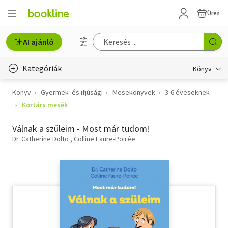
Üres
AI ajánló
Kategóriák
Könyv
Könyv
Gyermek- és ifjúsági
Mesekönyvek
3-6 éveseknek
Életmód, egészség
Kortárs mesék
Erotika
Válnak a szüleim - Most már tudom!
Gyermek- és ifjúsági
Dr. Catherine Dolto
Colline Faure-Poirée
Hobbi, szabadidő
Irodalom
Művészet
Szakkönyv