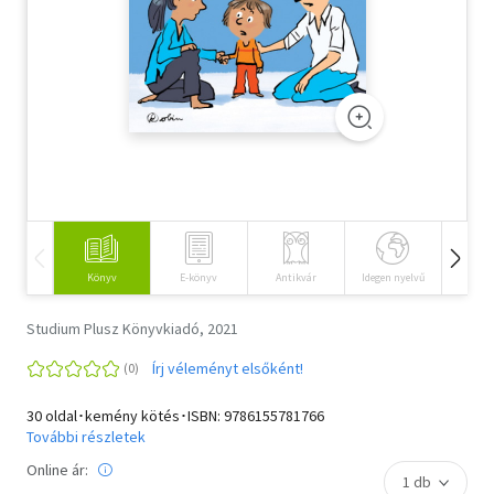
Szótár, nyelvkönyv
Tankönyv, segédkönyv
Társadalomtudomány
Természettudomány
Történelem
Vallás
Könyv
E-könyv
Antikvár
Idegen nyelvű
Hangos
Studium Plusz Könyvkiadó, 2021
Írj véleményt elsőként!
30 oldal･kemény kötés･ISBN:
9786155781766
További részletek
Online ár: