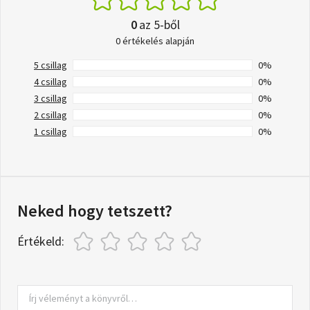
0
az 5-ből
0 értékelés alapján
5 csillag
0%
4 csillag
0%
3 csillag
0%
2 csillag
0%
1 csillag
0%
Neked hogy tetszett?
Értékeld: