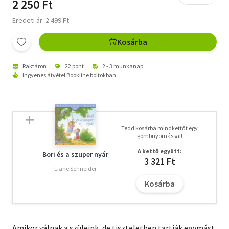
2 250 Ft
Eredeti ár: 2 499 Ft
Kosárba
Raktáron
22 pont
2 - 3 munkanap
Ingyenes átvétel Bookline boltokban
Tedd kosárba mindkettőt egy
gombnyomással!
A kettő együtt:
Bori és a szuper nyár
3 321 Ft
Liane Schneider
Kosárba
Amikor válnak a szüleink, de tiszteletben tartják egymást