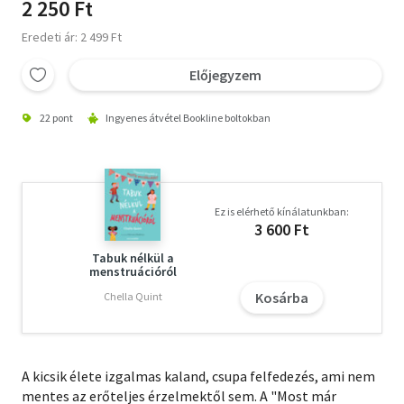
2 250 Ft
Eredeti ár: 2 499 Ft
Előjegyzem
22 pont
Ingyenes átvétel Bookline boltokban
Ez is elérhető kínálatunkban:
3 600 Ft
Tabuk nélkül a
menstruációról
Kosárba
Chella Quint
A kicsik élete izgalmas kaland, csupa felfedezés, ami nem
mentes az erőteljes érzelmektől sem. A "Most már