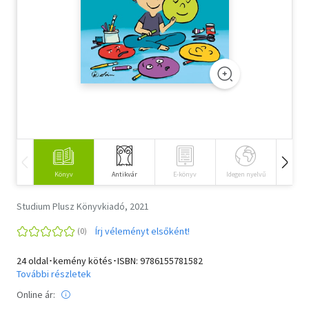
Szótár, nyelvkönyv
Tankönyv, segédkönyv
Társadalomtudomány
Természettudomány
Történelem
Vallás
Könyv
Antikvár
E-könyv
Idegen nyelvű
Hangos
Studium Plusz Könyvkiadó, 2021
Írj véleményt elsőként!
24 oldal･kemény kötés･ISBN:
9786155781582
További részletek
Online ár: