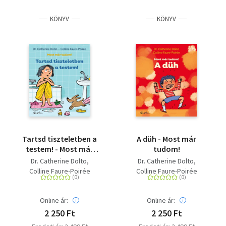
KÖNYV
KÖNYV
Tartsd tiszteletben a
A düh - Most már
testem! - Most már
tudom!
tudom!
Dr. Catherine Dolto
Dr. Catherine Dolto
Colline Faure-Poirée
Colline Faure-Poirée
Online ár:
Online ár:
2 250 Ft
2 250 Ft