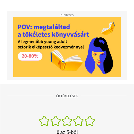
ÉRTÉKELÉSEK
0
az 5-ből