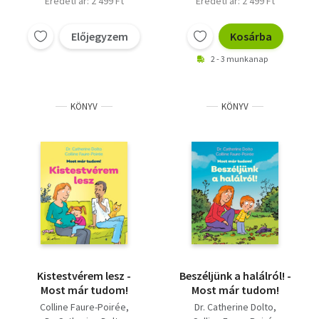
Eredeti ár: 2 499 Ft
Eredeti ár: 2 499 Ft
Előjegyzem
Kosárba
2 - 3 munkanap
KÖNYV
KÖNYV
Kistestvérem lesz -
Beszéljünk a halálról! -
Most már tudom!
Most már tudom!
Colline Faure-Poirée
Dr. Catherine Dolto