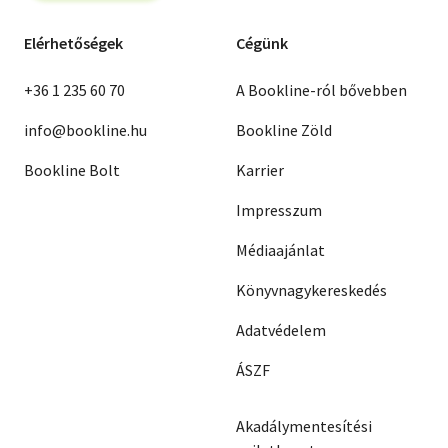
Elérhetőségek
Cégünk
+36 1 235 60 70
A Bookline-ról bővebben
info@bookline.hu
Bookline Zöld
Bookline Bolt
Karrier
Impresszum
Médiaajánlat
Könyvnagykereskedés
Adatvédelem
ÁSZF
Akadálymentesítési