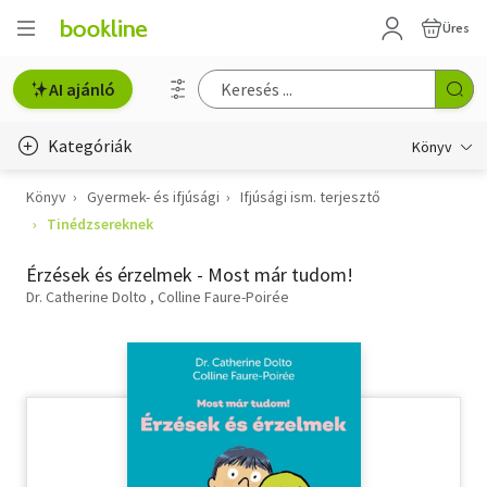
Üres
AI ajánló
Kategóriák
Könyv
Könyv
Gyermek- és ifjúsági
Ifjúsági ism. terjesztő
Életmód, egészség
Tinédzsereknek
Erotika
Érzések és érzelmek - Most már tudom!
Gyermek- és ifjúsági
Dr. Catherine Dolto
Colline Faure-Poirée
Hobbi, szabadidő
Irodalom
Művészet
Szakkönyv