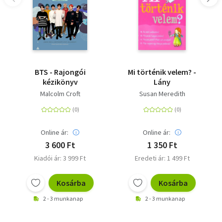
BTS - Rajongói
Mi történik velem? -
kézikönyv
Lány
Malcolm Croft
Susan Meredith
Online ár:
Online ár:
3 600 Ft
1 350 Ft
Kiadói ár: 3 999 Ft
Eredeti ár: 1 499 Ft
Kosárba
Kosárba
2 - 3 munkanap
2 - 3 munkanap