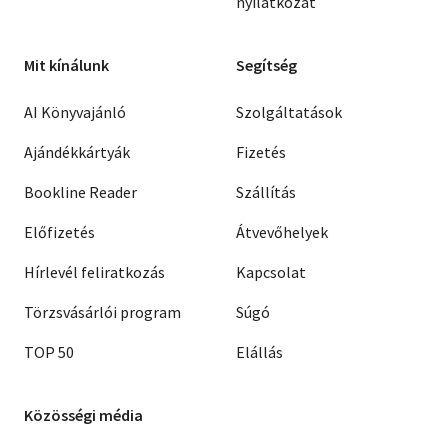
nyilatkozat
Mit kínálunk
Segítség
AI Könyvajánló
Szolgáltatások
Ajándékkártyák
Fizetés
Bookline Reader
Szállítás
Előfizetés
Átvevőhelyek
Hírlevél feliratkozás
Kapcsolat
Törzsvásárlói program
Súgó
TOP 50
Elállás
Közösségi média