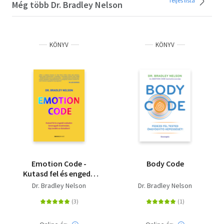
Teljes lista
Még több Dr. Bradley Nelson
KÖNYV
KÖNYV
Emotion Code -
Body Code
Kutasd fel és engedd
szabadon bennragadt
Dr. Bradley Nelson
Dr. Bradley Nelson
érzelmeidet, lépj
tovább az életedben!