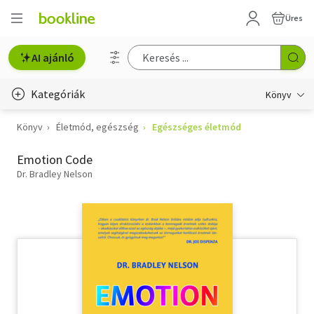
Üres
AI ajánló
Kategóriák
Könyv
Könyv
Életmód, egészség
Egészséges életmód
Életmód, egészség
Emotion Code
Erotika
Dr. Bradley Nelson
Gyermek- és ifjúsági
Hobbi, szabadidő
Irodalom
Művészet
Szakkönyv