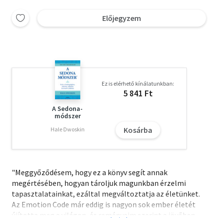
Előjegyzem
Ez is elérhető kínálatunkban:
5 841 Ft
A Sedona-
módszer
Kosárba
Hale Dwoskin
"Meggyőződésem, hogy ez a könyv segít annak
megértésében, hogyan tároljuk magunkban érzelmi
tapasztalatainkat, ezáltal megváltoztatja az életünket.
Az Emotion Code már eddig is nagyon sok ember életét
újította meg a világon, és reményeim szerint a jövőben