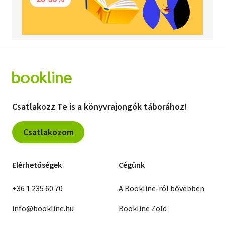
Csatlakozz Te is a könyvrajongók táborához!
Csatlakozom
Elérhetőségek
Cégünk
+36 1 235 60 70
A Bookline-ról bővebben
info@bookline.hu
Bookline Zöld