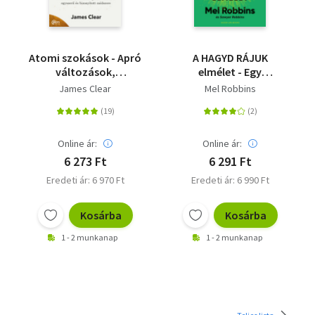
Atomi szokások - Apró
A HAGYD RÁJUK
változások,
elmélet - Egy
kiemelkedő
sorsfordító eszköz,
James Clear
Mel Robbins
eredmények
amely milliók életét
változtatta meg
Online ár:
Online ár:
6 273 Ft
6 291 Ft
Eredeti ár: 6 970 Ft
Eredeti ár: 6 990 Ft
Kosárba
Kosárba
1 - 2 munkanap
1 - 2 munkanap