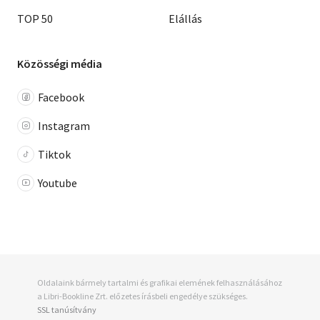
TOP 50
Elállás
Közösségi média
Facebook
Instagram
Tiktok
Youtube
Oldalaink bármely tartalmi és grafikai elemének felhasználásához
a Libri-Bookline Zrt. előzetes írásbeli engedélye szükséges.
SSL tanúsítvány