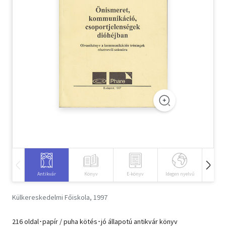
Szótár, nyelvkönyv
Tankönyv, segédkönyv
Társadalomtudomány
Természettudomány
Történelem
Vallás
Antikvár
Könyv
E-könyv
Idegen nyelvű
Hangos
Külkereskedelmi Főiskola, 1997
216 oldal･papír / puha kötés･jó állapotú antikvár könyv