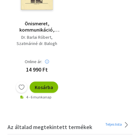
Önismeret,
kommunikáció,
csoportjelenségek
Dr. Barlai Róbert
dióhéjban:
Szatmáriné dr. Balogh
Olvasókönyv
Mária
kommunikációs
tréningek résztvevői
Online ár:
számára
14 990 Ft
Kosárba
4 - 6 munkanap
Teljes lista
Az általad megtekintett termékek