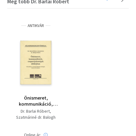
Még több Dr. Barlai Róbert
ANTIKVÁR
Önismeret,
kommunikáció,
csoportjelenségek
Dr. Barlai Róbert
dióhéjban:
Szatmáriné dr. Balogh
Olvasókönyv
Mária
kommunikációs
tréningek résztvevői
Online ár: