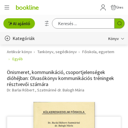
Üres
AI ajánló
Kategóriák
Könyv
Antikvár könyv
Tankönyv, segédkönyv
Főiskola, egyetem
Életmód, egészség
Egyéb
Erotika
Önismeret, kommunikáció, csoportjelenségek
Gyermek- és ifjúsági
dióhéjban: Olvasókönyv kommunikációs tréningek
résztvevői számára
Hobbi, szabadidő
Dr. Barlai Róbert
Szatmáriné dr. Balogh Mária
Irodalom
Művészet
Szakkönyv