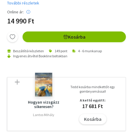
További részletek
Online ár:
14 990 Ft
Kosárba
Beszállítói készleten
149 pont
4 - 6 munkanap
Ingyenes átvétel Bookline boltokban
Tedd kosárba mindkettőt egy
gombnyomással!
A kettő együtt:
Hogyan vizsgázz
17 681 Ft
sikeresen?
Lantos Mihály
Kosárba