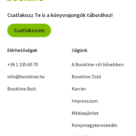
Csatlakozz Te is a könyvrajongók táborához!
Csatlakozom
Elérhetőségek
Cégünk
+36 1 235 60 70
A Bookline-ról bővebben
info@bookline.hu
Bookline Zöld
Bookline Bolt
Karrier
Impresszum
Médiaajánlat
Könyvnagykereskedés