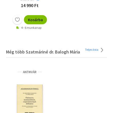
számára
14 990 Ft
Kosárba
4 - 6 munkanap
Teljes lista
Még több Szatmáriné dr. Balogh Mária
ANTIKVÁR