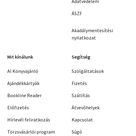
Adatvédelem
ÁSZF
Akadálymentesítési
nyilatkozat
Mit kínálunk
Segítség
AI Könyvajánló
Szolgáltatások
Ajándékkártyák
Fizetés
Bookline Reader
Szállítás
Előfizetés
Átvevőhelyek
Hírlevél feliratkozás
Kapcsolat
Törzsvásárlói program
Súgó