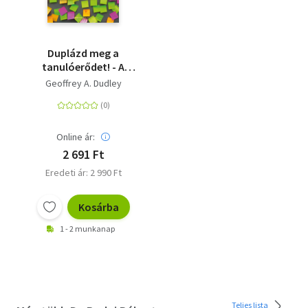
Duplázd meg a
tanulóerődet! - A
rögzítés és a felidézés
Geoffrey A. Dudley
hatékony technikája
Online ár:
2 691 Ft
Eredeti ár: 2 990 Ft
Kosárba
1 - 2 munkanap
Teljes lista