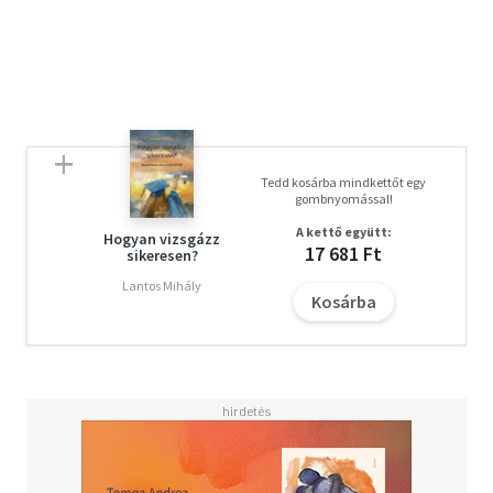
Tedd kosárba mindkettőt egy
gombnyomással!
A kettő együtt:
Hogyan vizsgázz
17 681 Ft
sikeresen?
Lantos Mihály
Kosárba