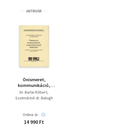
ANTIKVÁR
Önismeret,
kommunikáció,
csoportjelenségek
Dr. Barlai Róbert
dióhéjban:
Szatmáriné dr. Balogh
Olvasókönyv
Mária
kommunikációs
tréningek résztvevői
Online ár:
számára
14 990 Ft