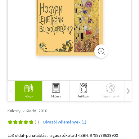
Szótár, nyelvkönyv
Tankönyv, segédkönyv
Társadalomtudomány
Természettudomány
Történelem
Vallás
Könyv
E-könyv
Antikvár
Idegen nyelvű
Hangos
Kulcslyuk Kiadó, 2010
Olvasói vélemények (1)
253 oldal･puhatáblás, ragasztókötött･ISBN:
9799789638900