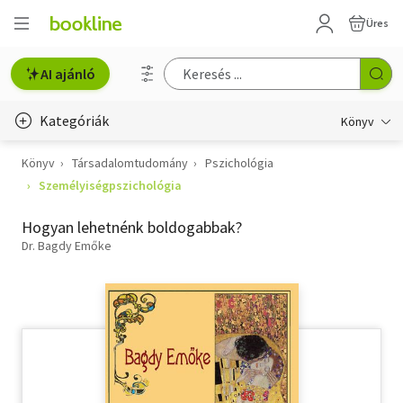
Üres
AI ajánló
Kategóriák
Könyv
Könyv
Társadalomtudomány
Pszichológia
Életmód, egészség
Személyiségpszichológia
Erotika
Hogyan lehetnénk boldogabbak?
Gyermek- és ifjúsági
Dr. Bagdy Emőke
Hobbi, szabadidő
Irodalom
Művészet
Szakkönyv