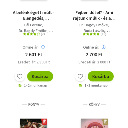
A belénk égett múlt -
Fejben dől el? - Ami
Elengedés,
rajtunk múlik - és ami
megbocsátás,
nem
Pál Ferenc
Dr. Bagdy Emőke
újrakezdés
Dr. Bagdy Emőke
Buda László
Popper Péter
Koltai Mária
Kádár Annamária
Pál Ferenc
Online ár:
Online ár:
2 601 Ft
2 700 Ft
Eredeti ár: 2 890 Ft
Eredeti ár: 3 000 Ft
Kosárba
Kosárba
1 - 2 munkanap
1 - 2 munkanap
KÖNYV
KÖNYV