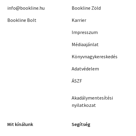
info@bookline.hu
Bookline Zöld
Bookline Bolt
Karrier
Impresszum
Médiaajánlat
Könyvnagykereskedés
Adatvédelem
ÁSZF
Akadálymentesítési
nyilatkozat
Mit kínálunk
Segítség