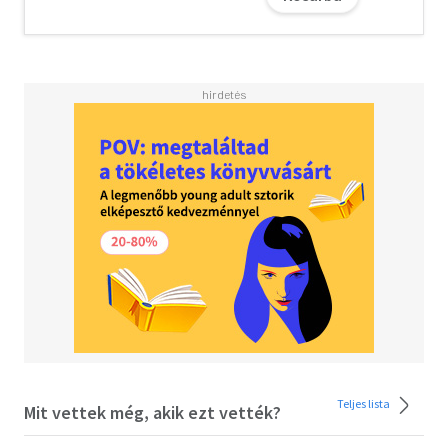
Ami ebbe a könyvbe belefért, csupán egy csepp talán az
életbúsulás, a reménytelenség, a megkeseredés lelki
kövültségeinek feloldására, de ha személyesen is
utánagondolunk, vajon érvényesek-e az életünkben ezek a
tanítások, akkor máris előbbre lépünk az önismeretben és
kapcsolataink minőségének tökéletesítésében.
Olvasd el mások véleményét is!
Teljes lista
Mit vettek még, akik ezt vették?