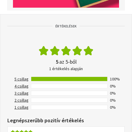
ÉRTÉKELÉSEK
5
az 5-ből
1 értékelés alapján
5 csillag
100%
4 csillag
0%
3 csillag
0%
2 csillag
0%
1 csillag
0%
Legnépszerűbb pozitív értékelés