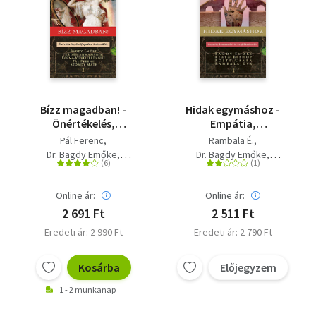
Bízz magadban! -
Hidak egymáshoz -
Önértékelés,
Empátia,
önelfogadás,
kommunikáció,
Pál Ferenc
Rambala É.
önbecsülés
konfliktuskezelés
Dr. Bagdy Emőke
Dr. Bagdy Emőke
Dr. Szondy Máté
Böjte Csaba
Beata Bishop
Kádár Annamária
Online ár:
Online ár:
Kozma-Vízkeleti Dániel
2 691 Ft
2 511 Ft
Eredeti ár: 2 990 Ft
Eredeti ár: 2 790 Ft
Kosárba
Előjegyzem
1 - 2 munkanap