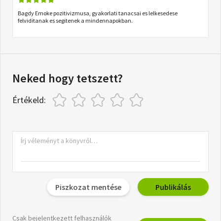
Bagdy Emoke pozitivizmusa, gyakorlati tanacsai es lelkesedese
felviditanak es segitenek a mindennapokban.
Neked hogy tetszett?
Értékeld:
Piszkozat mentése
Publikálás
Csak bejelentkezett felhasználók