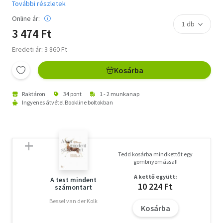
További részletek
Online ár:
3 474 Ft
Eredeti ár: 3 860 Ft
Kosárba
Raktáron
34 pont
1 - 2 munkanap
Ingyenes átvétel Bookline boltokban
Tedd kosárba mindkettőt egy
gombnyomással!
A kettő együtt:
A test mindent
10 224 Ft
számontart
Bessel van der Kolk
Kosárba