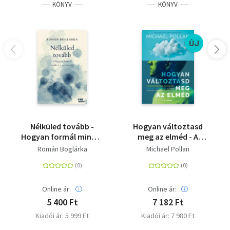
KÖNYV
KÖNYV
ÚJ
Nélküled tovább -
Hogyan változtasd
Hogyan formál minket
meg az elméd - A
a veszteség?
pszichedelikus
Román Boglárka
Michael Pollan
kutatások forradalmi
eredményei az emberi
tudatról, az életről és
a halálról
Online ár:
Online ár:
5 400 Ft
7 182 Ft
Kiadói ár: 5 999 Ft
Kiadói ár: 7 980 Ft