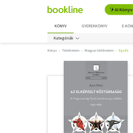
AI Könyv
KÖNYV
GYEREKKÖNYV
E-KÖN
Kategóriák
Könyv
Történelem
Magyar történelem
Egyéb