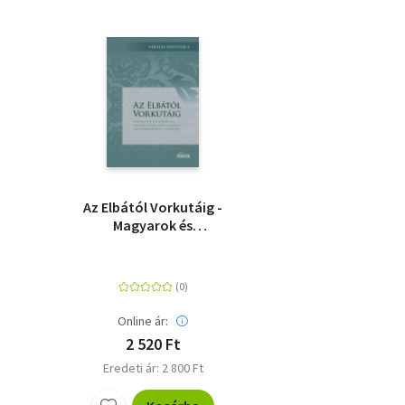
Az Elbától Vorkutáig -
Magyarok és
magyarországi
németek szovjet
hadifogságban,
kényszermunkán és a
GULÁG-on
Online ár:
2 520 Ft
Eredeti ár: 2 800 Ft