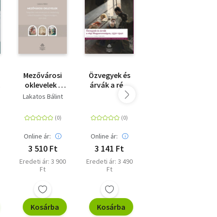
Mezővárosi
Özvegyek és
Hazánk
oklevelek -
árvák a régi
története
Települési
Magyarországon
Lakatos Bálint
Benedek Elek
i
önkormányzat
és írásbeliség
a késő
n,
középkori
Online ár:
Online ár:
Online ár:
kán
Magyarországon,
3 510 Ft
3 141 Ft
3 150 Ft
1301-1526
Eredeti ár: 3 900
Eredeti ár: 3 490
Eredeti ár: 3 500
Ft
Ft
Ft
Kosárba
Kosárba
Kosárba