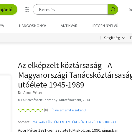
ajánló
R
YV
HANGOSKÖNYV
ANTIKVÁR
IDEGEN NYELVŰ
T
Segítség
Az elképzelt köztársaság - A
Magyarországi Tanácsköztársasá
utóélete 1945-1989
Dr. Apor Péter
MTA Bölcsészettudományi Kutatóközpont, 2014
Írj véleményt elsőként!
Sorozat:
MAGYAR TÖRTÉNELMI EMLÉKEK ÉRTEKEZÉSEK SOROZAT
Apor Péter 1971-ben született Miskolcon. 1990. júniusban