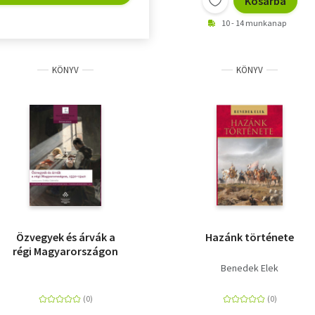
Kosárba
10 - 14 munkanap
KÖNYV
KÖNYV
Özvegyek és árvák a
Hazánk története
régi Magyarországon
Benedek Elek