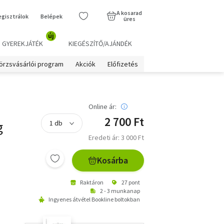
A kosarad
egisztrálok
Belépek
üres
új
GYEREKJÁTÉK
KIEGÉSZÍTŐ/AJÁNDÉK
örzsvásárlói program
Akciók
Előfizetés
Online ár:
2 700 Ft
g
Eredeti ár: 3 000 Ft
Kosárba
Raktáron
27 pont
2 - 3 munkanap
Ingyenes átvétel Bookline boltokban