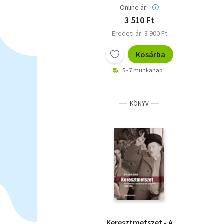
1301-1526
Online ár:
3 510 Ft
Eredeti ár: 3 900 Ft
Kosárba
5 - 7 munkanap
KÖNYV
Keresztmetszet - A