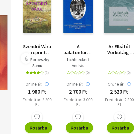
Szendrő Vára
A
Az Elbától
- reprint
balatonfüredi
Vorkutáig -
kiadás
savanyúvízi
Magyarok és
Dr. Borovszky
Lichtneckert
gyógyfürdő
magyarország
Samu
András
története - Az
németek
alapítástól az
szovjet
államosításig
hadifogságba
Online ár:
Online ár:
Online ár:
(1702-1949)
kényszermun
1 980 Ft
2 700 Ft
2 520 Ft
és a GULÁG-
Eredeti ár: 2 200
Eredeti ár: 3 000
Eredeti ár: 2 800
on
Ft
Ft
Ft
Kosárba
Kosárba
Kosárba