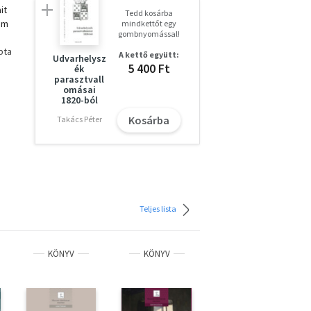
it
Tedd kosárba
em
mindkettőt egy
gombnyomással!
pta
A kettő együtt:
Udvarhelysz
5 400 Ft
ék
parasztvall
omásai
,
1820-ból
Kosárba
Takács Péter
tott
án
ast
ik
,
Teljes lista
KÖNYV
KÖNYV
KÖNYV