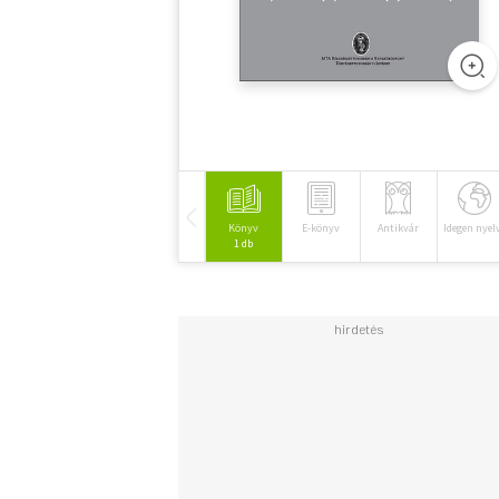
Könyv
E-könyv
Antikvár
Idegen nyel
1 db