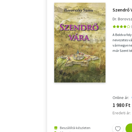
Szendrő V
Dr. Borovs
A Boldva fol
nevezetes vá
vármegye nev
már Szent Ist
északra Szen
Online ár:
1 980 Ft
Eredeti ár:
Beszállítói készleten