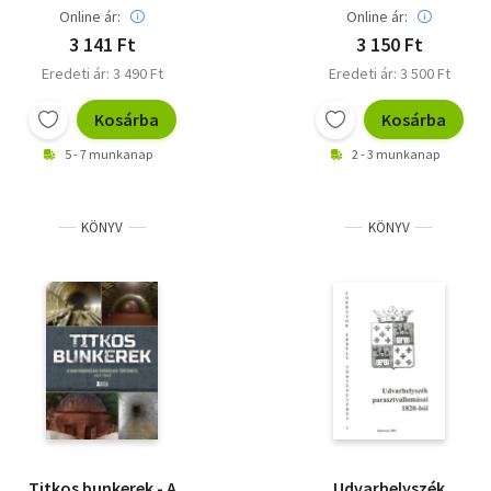
Online ár:
Online ár:
3 141 Ft
3 150 Ft
Eredeti ár: 3 490 Ft
Eredeti ár: 3 500 Ft
Kosárba
Kosárba
5 - 7 munkanap
2 - 3 munkanap
KÖNYV
KÖNYV
Titkos bunkerek - A
Udvarhelyszék