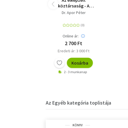
Az elképzelt
köztársaság - A
Magyarországi
Dr. Apor Péter
Tanácsköztársaság
utóélete 1945-1989
Online ár:
2 700 Ft
Eredeti ár: 3 000 Ft
Kosárba
2 - 3 munkanap
Az Egyéb kategória toplistája
KÖNYV