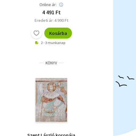
Online ár:
4 491 Ft
Eredeti ár: 4 990 Ft
Kosárba
2 - 3 munkanap
KÖNYV
Szent László koronája