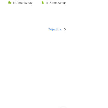
5 - 7 munkanap
5 - 7 munkanap
2 - 3 munkanap
Teljes lista