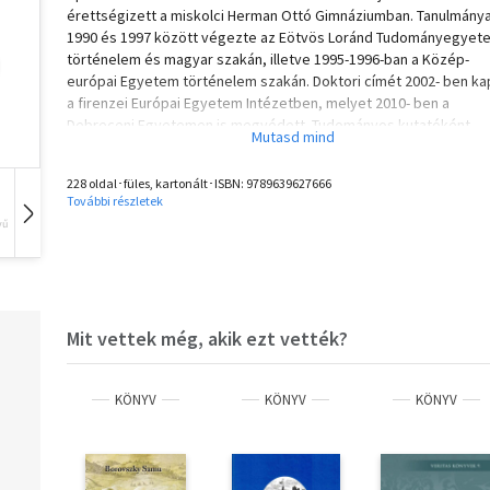
érettségizett a miskolci Herman Ottó Gimnáziumban. Tanulmánya
1990 és 1997 között végezte az Eötvös Loránd Tudományegyet
történelem és magyar szakán, illetve 1995-1996-ban a Közép-
európai Egyetem történelem szakán. Doktori címét 2002- ben ka
a firenzei Európai Egyetem Intézetben, melyet 2010- ben a
Debreceni Egyetemen is megvédett. Tudományos kutatóként
dolgozott a Közép-európai Egyetemen és az Exeteri Egyetemen
jelenleg a Magyar Tudományos Akadémia Bölcsészettudományi
228 oldal･füles, kartonált･ISBN:
9789639627666
Kutatóközpont Történettudományi Intézetének munkatársa. Taní
További részletek
a Miskolci és a Debreceni Egyetemen, a Kodolányi János Főiskol
vű
Hangoskönyv
Film
Zene
Budapesten, illetve a Londoni Egyetem School of Slavonic and E
European Studies karán. Fő kutatási területe a 20. század másod
felének összehasonlító kultúrtörténete Kelet- Közép-Európában
illetve a történelempolitika és historiográfia kérdései. Három
gyermek édesapja.
Mit vettek még, akik ezt vették?
KÖNYV
KÖNYV
KÖNYV