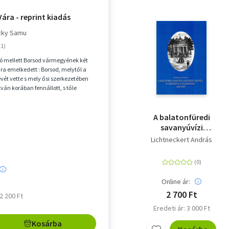
ára - reprint kiadás
zky Samu
yó mellett Borsod vármegyének két
ra emelkedett : Borsod, melytől a
ét vette s mely ősi szerkezetében
ván korában fennállott, s tőle
drő...
A balatonfüredi
savanyúvízi
gyógyfürdő története
Lichtneckert András
- Az alapítástól az
államosításig (1702-
1949)
Online ár:
2 700 Ft
 2 200 Ft
Eredeti ár: 3 000 Ft
Kosárba