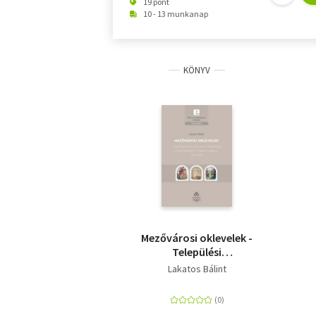
19 pont
10 - 13 munkanap
KÖNYV
Mezővárosi oklevelek -
Települési
önkormányzat és
Lakatos Bálint
írásbeliség a késő
középkori
Magyarországon,