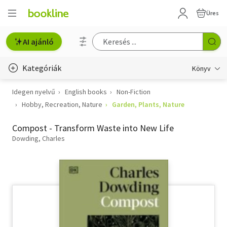
Üres
AI ajánló
Kategóriák
Könyv
Idegen nyelvű
English books
Non-Fiction
Életmód, egészség
Hobby, Recreation, Nature
Garden, Plants, Nature
Erotika
Compost - Transform Waste into New Life
Gyermek- és ifjúsági
Dowding, Charles
Hobbi, szabadidő
Irodalom
Művészet
Szakkönyv