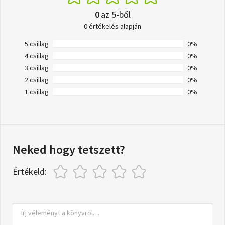
0
az 5-ből
0 értékelés alapján
5 csillag
0%
4 csillag
0%
3 csillag
0%
2 csillag
0%
1 csillag
0%
Neked hogy tetszett?
Értékeld: