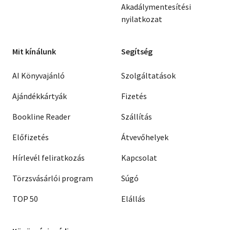
Akadálymentesítési
nyilatkozat
Mit kínálunk
Segítség
AI Könyvajánló
Szolgáltatások
Ajándékkártyák
Fizetés
Bookline Reader
Szállítás
Előfizetés
Átvevőhelyek
Hírlevél feliratkozás
Kapcsolat
Törzsvásárlói program
Súgó
TOP 50
Elállás