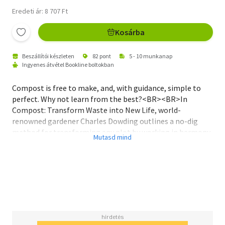
Eredeti ár: 8 707 Ft
Kosárba
Beszállítói készleten
82 pont
5 - 10 munkanap
Ingyenes átvétel Bookline boltokban
Compost is free to make, and, with guidance, simple to
perfect. Why not learn from the best?<BR><BR>In
Compost: Transform Waste into New Life, world-
renowned gardener Charles Dowding outlines a no-dig
method for transforming any plot by working in harmony
with nature.<BR><BR>In trials, Charles has found there is
no more nourishing compost than homemade. Moreover,
by creating your own compost, you not only recycle your
garden and kitchen waste but also nourish your soil,
enhance its carbon-storing capacity, and contribute to
reducing greenhouse gases.<BR><BR>Grow more with
less - here's what you'll learn: <BR>- What to compost
and how to get the balance right- Effective composting