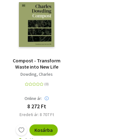
with Less Effort.<BR>
Compost - Transform
Waste into New Life
Dowding, Charles
Online ár:
8 272 Ft
Eredeti ár: 8 707 Ft
Kosárba