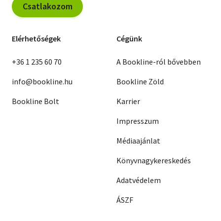
Csatlakozom
Elérhetőségek
Cégünk
+36 1 235 60 70
A Bookline-ról bővebben
info@bookline.hu
Bookline Zöld
Bookline Bolt
Karrier
Impresszum
Médiaajánlat
Könyvnagykereskedés
Adatvédelem
ÁSZF