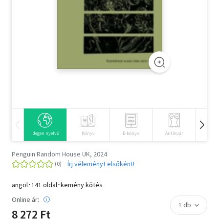
Szótár, nyelvkönyv
Tankönyv, segédkönyv
Társadalomtudomány
Természettudomány
Történelem
Vallás
Idegen nyelvű
Könyv
E-könyv
Antikvár
Hangos
Penguin Random House UK, 2024
Írj véleményt elsőként!
angol･141 oldal･kemény kötés
Online ár:
8 272 Ft