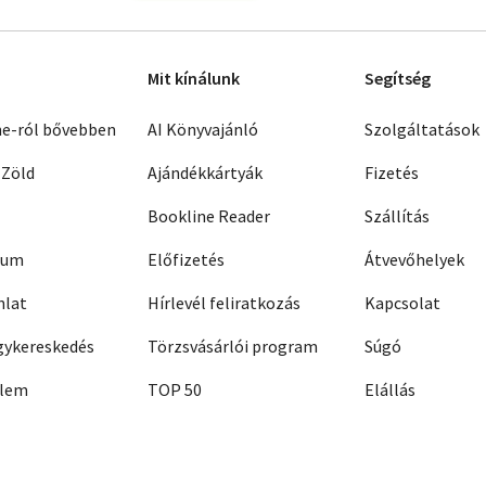
Mit kínálunk
Segítség
ne-ról bővebben
AI Könyvajánló
Szolgáltatások
 Zöld
Ajándékkártyák
Fizetés
Bookline Reader
Szállítás
zum
Előfizetés
Átvevőhelyek
nlat
Hírlevél feliratkozás
Kapcsolat
ykereskedés
Törzsvásárlói program
Súgó
elem
TOP 50
Elállás