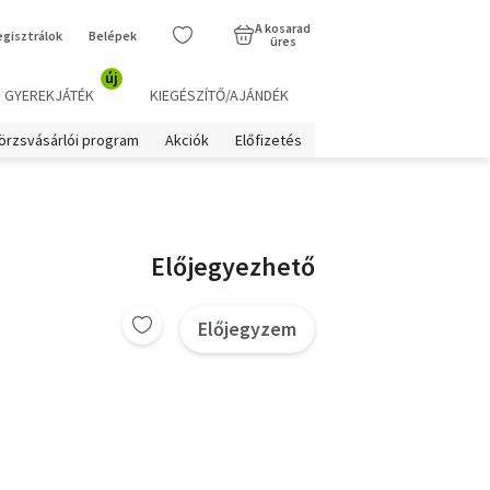
A kosarad
egisztrálok
Belépek
üres
új
GYEREKJÁTÉK
KIEGÉSZÍTŐ/AJÁNDÉK
örzsvásárlói program
Akciók
Előfizetés
Előjegyezhető
Előjegyzem