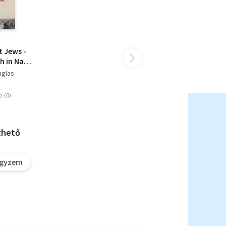
t Jews -
h in Nazi
a
uglas
zhető
egyzem