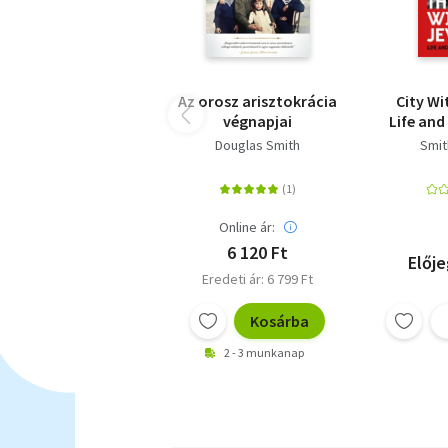
Az orosz arisztokrácia
City Wi
végnapjai
Life and
Douglas Smith
Smit
Online ár:
6 120 Ft
Előj
Eredeti ár: 6 799 Ft
Kosárba
2 - 3 munkanap