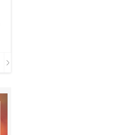
Hangoskönyv
Film
Zene