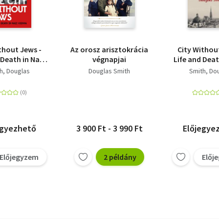
thout Jews -
Az orosz arisztokrácia
City Withou
 Death in Nazi
végnapjai
Life and Deat
Vienna
Vienn
h, Douglas
Douglas Smith
Smith, Do
egyezhető
3 900 Ft - 3 990 Ft
Előjegye
Előjegyzem
2 példány
Előj