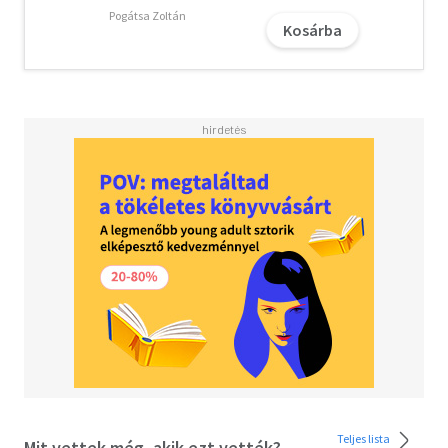
Szilágyi István egyetemi tanár,
Pogátsa Zoltán
Kosárba
Pécsi Tudományegyetem Természettudományi Kar,
Politikai Földrajzi, Fejlődési és Regionális Tanulmányok
Tanszék
Teljes lista
Mit vettek még, akik ezt vették?