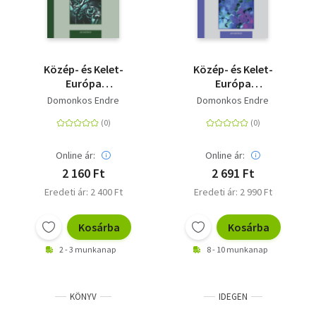
Közép- és Kelet-
Közép- és Kelet-
Európa
Európa
gazdaságtörténete a
gazdaságtörténete
Domonkos Endre
Domonkos Endre
második világháború
1953 és 1989 között -
idején - 1939-1945
Reformkísérletek a
szocialista
országokban és az
Online ár:
Online ár:
államszocializmus
2 160 Ft
2 691 Ft
válsága
Eredeti ár: 2 400 Ft
Eredeti ár: 2 990 Ft
Kosárba
Kosárba
2 - 3 munkanap
8 - 10 munkanap
KÖNYV
IDEGEN