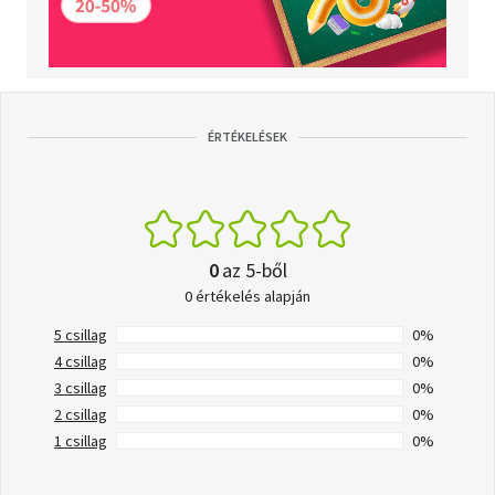
ÉRTÉKELÉSEK
0
az 5-ből
0 értékelés alapján
5 csillag
0%
4 csillag
0%
3 csillag
0%
2 csillag
0%
1 csillag
0%