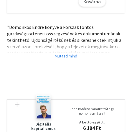
Kosárba
"Domonkos Endre könyve a korszak fontos
gazdaságtörténeti összegzésének és dokumentumának
tekinthető. Újdonságértékűnek és sikeresnek tekintjük a
szerző azon törekvését, hogy a fejezetek megírásakor a
modern szakirodalom felhasználása mellett egyes
esetekben közel négy évtizede feldolgozott forrásanyag
sokszor ideológiailag megfogalmazott
szempontrendszerét teljesen új módszertani
megközelítéssel váltotta fel.
Az egyetemi oktatáson kívül a huszadik századi kelet-
közép-európai országok gazdaságtörténete iránt
érdeklődő olvasóknak, történészeknek és
közgazdászoknak is hasznos ismeretekkel szolgál,
Tedd kosárba mindkettőt egy
megcáfolva a sokszor szakirodalomban is olvasható
gombnyomással!
konvencionális megközelítéseket.
A kettő együtt:
Fontos támpontot jelent Kelet-Közép-Európa
Digitális
6 184 Ft
kapitalizmus
félperiférikus fejlődésének jobb megértéséhez."