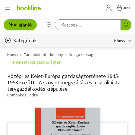
Üres
AI ajánló
Kategóriák
Könyv
Könyv
Társadalomtudomány
Közgazdaság
Életmód, egészség
Nemzetközi gazdaságtan
Erotika
Közép- és Kelet-Európa gazdaságtörténete 1945-
Gyermek- és ifjúsági
1953 között - A szovjet megszállás és a sztálinista
tervgazdálkodás kiépülése
Hobbi, szabadidő
Domonkos Endre
Irodalom
Művészet
Szakkönyv