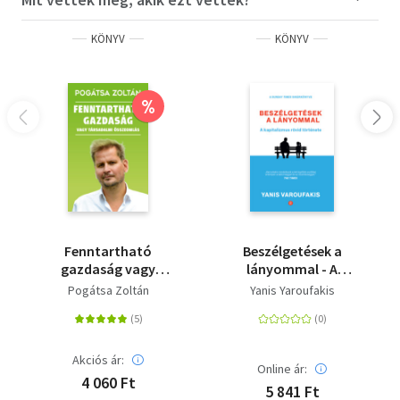
KÖNYV
KÖNYV
%
Fenntartható
Beszélgetések a
gazdaság vagy
lányommal - A
társadalmi
kapitalizmus rövid
Pogátsa Zoltán
Yanis Yaroufakis
összeomlás
története
Akciós ár:
Online ár:
4 060 Ft
5 841 Ft