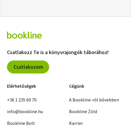
Csatlakozz Te is a könyvrajongók táborához!
Csatlakozom
Elérhetőségek
Cégünk
+36 1 235 60 70
A Bookline-ról bővebben
info@bookline.hu
Bookline Zöld
Bookline Bolt
Karrier