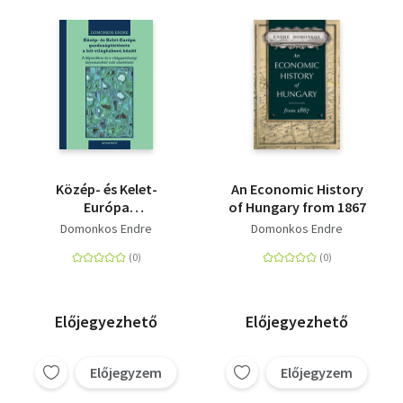
Közép- és Kelet-
An Economic History
Európa
of Hungary from 1867
gazdaságtörténete a
Domonkos Endre
Domonkos Endre
két világháború
között - A félperiféria
és a világgazdasági
folyamatoktól való
elzárkózás
Előjegyezhető
Előjegyezhető
Előjegyzem
Előjegyzem