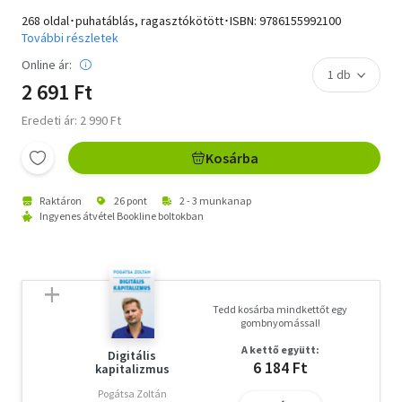
268 oldal･puhatáblás, ragasztókötött･ISBN:
9786155992100
További részletek
Online ár:
2 691 Ft
Eredeti ár: 2 990 Ft
Kosárba
Raktáron
26 pont
2 - 3 munkanap
Ingyenes átvétel Bookline boltokban
Tedd kosárba mindkettőt egy
gombnyomással!
A kettő együtt:
Digitális
6 184 Ft
kapitalizmus
Pogátsa Zoltán