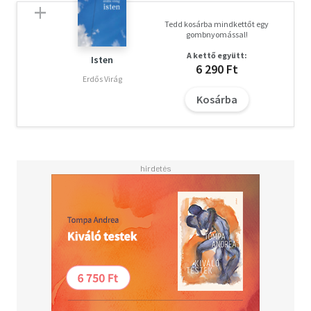
Tedd kosárba mindkettőt egy
gombnyomással!
A kettő együtt:
Isten
6 290 Ft
Erdős Virág
Kosárba