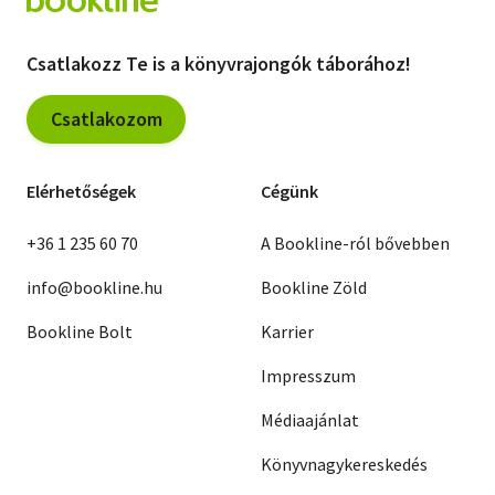
Csatlakozz Te is a könyvrajongók táborához!
Csatlakozom
Elérhetőségek
Cégünk
+36 1 235 60 70
A Bookline-ról bővebben
info@bookline.hu
Bookline Zöld
Bookline Bolt
Karrier
Impresszum
Médiaajánlat
Könyvnagykereskedés