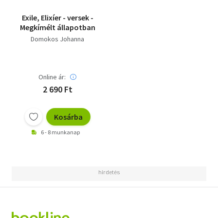
Exile, Elixíer - versek -
Megkímélt állapotban
Domokos Johanna
Online ár:
2 690 Ft
Kosárba
6 - 8 munkanap