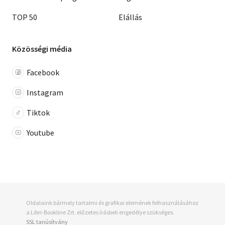
TOP 50
Elállás
Közösségi média
Facebook
Instagram
Tiktok
Youtube
Oldalaink bármely tartalmi és grafikai elemének felhasználásához
a Libri-Bookline Zrt. előzetes írásbeli engedélye szükséges.
SSL tanúsítvány