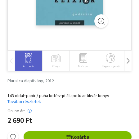
Szótár, nyelvkönyv
Tankönyv, segédkönyv
Társadalomtudomány
Természettudomány
Történelem
Antikvár
Könyv
E-könyv
Idegen nyelvű
Hangos
Vallás
Pluralica Alapítvány, 2012
143 oldal･papír / puha kötés･jó állapotú antikvár könyv
További részletek
Online ár:
2 690 Ft
Kosárba