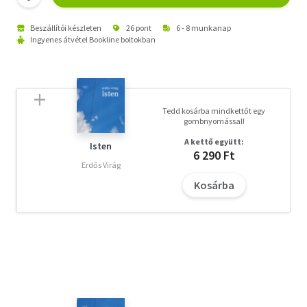
Beszállítói készleten
26 pont
6 - 8 munkanap
Ingyenes átvétel Bookline boltokban
Tedd kosárba mindkettőt egy
gombnyomással!
A kettő együtt:
Isten
6 290 Ft
Erdős Virág
Kosárba