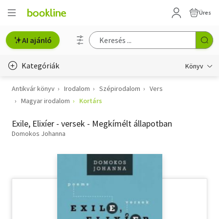
Üres
AI ajánló
Kategóriák
Könyv
Antikvár könyv
Irodalom
Szépirodalom
Vers
Életmód, egészség
Magyar irodalom
Kortárs
Erotika
Exile, Elixíer - versek - Megkímélt állapotban
Gyermek- és ifjúsági
Domokos Johanna
Hobbi, szabadidő
Irodalom
Művészet
Szakkönyv