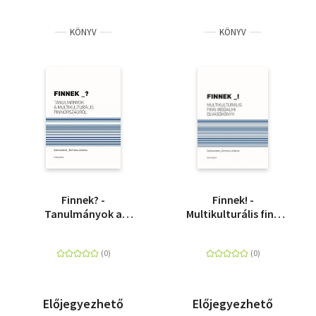
KÖNYV
KÖNYV
Finnek? -
Finnek! -
Tanulmányok a
Multikulturális finn
multikulturális
irodalmi olvasókönyv
Finnországról
Előjegyezhető
Előjegyezhető