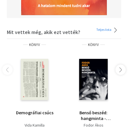
Teljes lista
Mit vettek még, akik ezt vették?
KÖNYV
KÖNYV
Demográfiai csúcs
Benső beszéd:
hangminta -
Válogatott versek
Vida Kamilla
Fodor Ákos