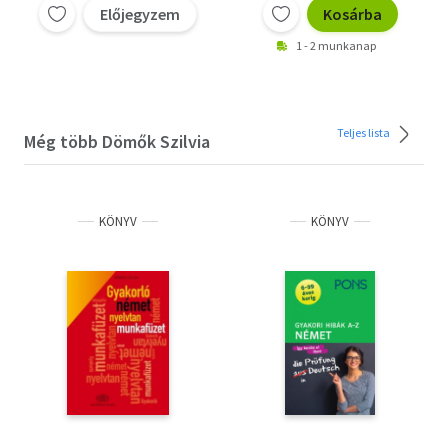
Előjegyzem
Kosárba
1 - 2 munkanap
Teljes lista
Még több Dömők Szilvia
KÖNYV
KÖNYV