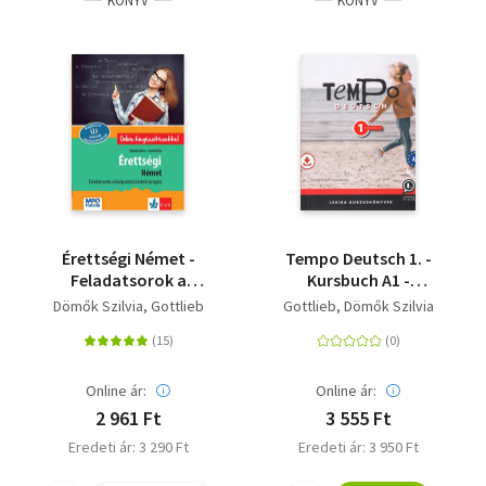
KÖNYV
KÖNYV
Érettségi Német -
Tempo Deutsch 1. -
Feladatsorok a
Kursbuch A1 -
középszintű írásbeli
letölthető
Dömők Szilvia
Gottlieb
Gottlieb
Dömők Szilvia
vizsgára - Online
hanganyaggal
kiegészítésekkel
Online ár:
Online ár:
2 961 Ft
3 555 Ft
Eredeti ár: 3 290 Ft
Eredeti ár: 3 950 Ft