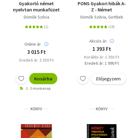
Gyakorló német
PONS Gyakori hibák A-
nyelvtan munkafüzet
Z - Német
Dömők Szilvia
Dömők Szilvia
Gottlieb
Akciós ár:
Online ár:
1 393 Ft
3 015 Ft
Korábbi ár: 1 393 Ft
Eredeti ár: 3 350 Ft
Eredeti ár: 1 990 Ft
Kosárba
Előjegyzem
1 - 2 munkanap
KÖNYV
KÖNYV