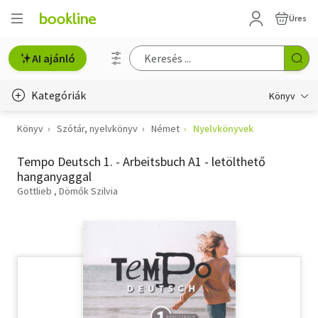
Üres
AI ajánló
Kategóriák
Könyv
Könyv
Szótár, nyelvkönyv
Német
Nyelvkönyvek
Életmód, egészség
Tempo Deutsch 1. - Arbeitsbuch A1 - letölthető
Erotika
hanganyaggal
Gyermek- és ifjúsági
Gottlieb
Dömők Szilvia
Hobbi, szabadidő
Irodalom
Művészet
Szakkönyv