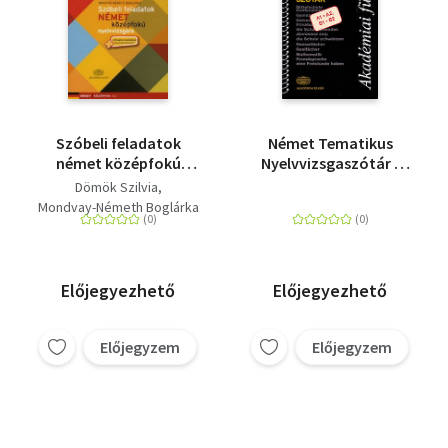
Szóbeli feladatok
Német Tematikus
német középfokú
Nyelvvizsgaszótár -
nyelvvizsgára - +
A1,A2, B1, B2
Dömök Szilvia
virtuális melléklet
Mondvay-Németh Boglárka
Előjegyezhető
Előjegyezhető
Előjegyzem
Előjegyzem