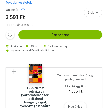
További részletek
Online ár:
3 591 Ft
Eredeti ár: 3 990 Ft
Kosárba
Raktáron
35 pont
1 - 2 munkanap
Ingyenes átvétel Bookline boltokban
Tedd kosárba mindkettőt egy
gombnyomással!
A kettő együtt:
TELC Német
7 506 Ft
nyelvvizsga
gyakorlófeladatok -
letölthető
hanganyaggal,
nyelvvizsgaszótárral
Kosárba