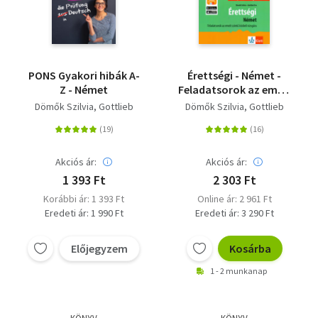
PONS Gyakori hibák A-
Érettségi - Német -
Z - Német
Feladatsorok az emelt
szintű írásbeli vizsgára
Dömők Szilvia
Gottlieb
Dömők Szilvia
Gottlieb
- + Ingyenes Applikáció
Akciós ár:
Akciós ár:
1 393 Ft
2 303 Ft
Korábbi ár: 1 393 Ft
Online ár: 2 961 Ft
Eredeti ár: 1 990 Ft
Eredeti ár: 3 290 Ft
Előjegyzem
Kosárba
1 - 2 munkanap