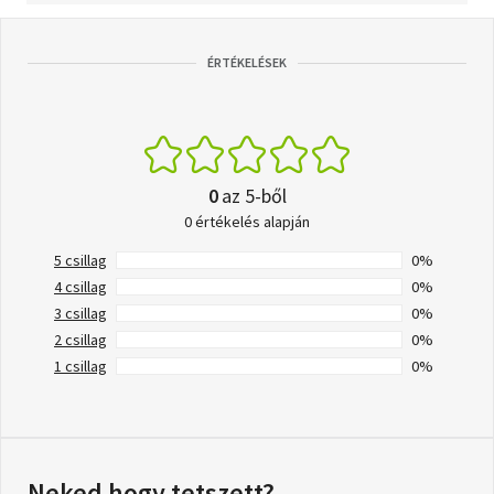
ÉRTÉKELÉSEK
0
az 5-ből
0 értékelés alapján
5 csillag
0%
4 csillag
0%
3 csillag
0%
2 csillag
0%
1 csillag
0%
Neked hogy tetszett?