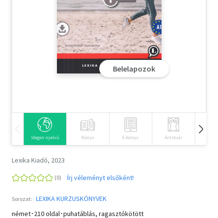
Szótár, nyelvkönyv
Tankönyv, segédkönyv
Társadalomtudomány
Belelapozok
Természettudomány
Történelem
Vallás
Idegen nyelvű
Könyv
E-könyv
Antikvár
Hangos
Lexika Kiadó, 2023
Írj véleményt elsőként!
LEXIKA KURZUSKÖNYVEK
Sorozat:
német･210 oldal･puhatáblás, ragasztókötött