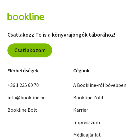
Csatlakozz Te is a könyvrajongók táborához!
Csatlakozom
Elérhetőségek
Cégünk
+36 1 235 60 70
A Bookline-ról bővebben
info@bookline.hu
Bookline Zöld
Bookline Bolt
Karrier
Impresszum
Médiaajánlat