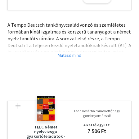
A Tempo Deutsch tankönyvcsalád vonzó és szemléletes
formában kínál izgalmas és korszerű tananyagot a német
nyelv tanulói számára. A sorozat első része, a Tempo
Deutsch 1 a teljesen kezdő nyelvtanulóknak készült (A1). A
kurzuskönyv és a munkafüzet mind tematikailag, mind
funkcionálisan szerves egységet alkotnak, ezért
kifejezetten javasoljuk együttes használatukat. A kiadvány
nagyszámú, változatos és kreatív feladatot tartalmaz,
amelyek megoldása online terméktámogatásként
letölthető. A könyv kiemelt figyelmet fordít a tanulók
szókincsének gyarapítására, és integráltan fejleszti az
olvasás-, írás- és beszédkészséget, valamint a
beszédértést.
Tedd kosárba mindkettőt egy
gombnyomással!
A kettő együtt:
TELC Német
7 506 Ft
nyelvvizsga
gyakorlófeladatok -