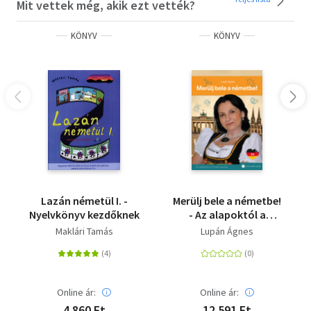
Mit vettek még, akik ezt vették?
KÖNYV
KÖNYV
Lazán németül I. -
Merülj bele a németbe!
Nyelvkönyv kezdőknek
- Az alapoktól a
mindennapokig
Maklári Tamás
Lupán Ágnes
Online ár:
Online ár:
4 860 Ft
12 591 Ft