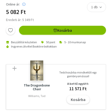
Online ár:
5 082 Ft
Eredeti ár: 5 349 Ft
Kosárba
Beszállítói készleten
50 pont
5 - 10 munkanap
Ingyenes átvétel Bookline boltokban
Tedd kosárba mindkettőt egy
gombnyomással!
A kettő együtt:
The Dragonbone
11 571 Ft
Chair
Williams, Tad
Kosárba