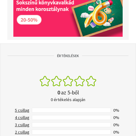
ÉRTÉKELÉSEK
0
az 5-ből
0 értékelés alapján
5 csillag
0%
4 csillag
0%
3 csillag
0%
2 csillag
0%