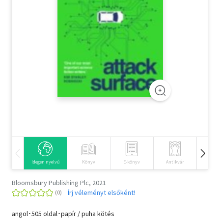
Szótár, nyelvkönyv
Tankönyv, segédkönyv
Társadalomtudomány
Természettudomány
Történelem
Vallás
Idegen nyelvű
Könyv
E-könyv
Antikvár
Hangos
Bloomsbury Publishing Plc, 2021
Írj véleményt elsőként!
angol･505 oldal･papír / puha kötés