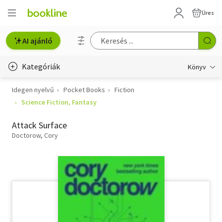
Üres
AI ajánló
Kategóriák
Könyv
Idegen nyelvű
Pocket Books
Fiction
Életmód, egészség
Science Fiction, Fantasy
Erotika
Attack Surface
Gyermek- és ifjúsági
Doctorow, Cory
Hobbi, szabadidő
Irodalom
Művészet
Szakkönyv