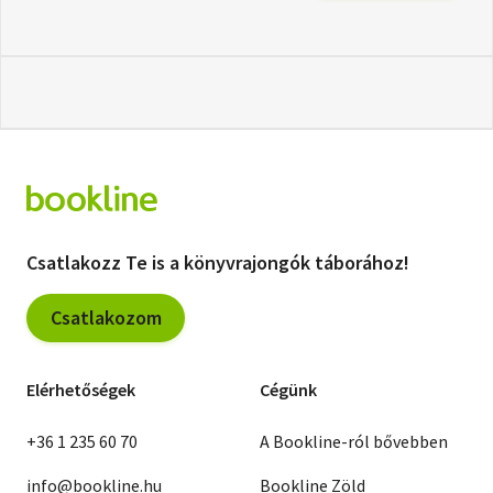
Csatlakozz Te is a könyvrajongók táborához!
Csatlakozom
Elérhetőségek
Cégünk
+36 1 235 60 70
A Bookline-ról bővebben
info@bookline.hu
Bookline Zöld