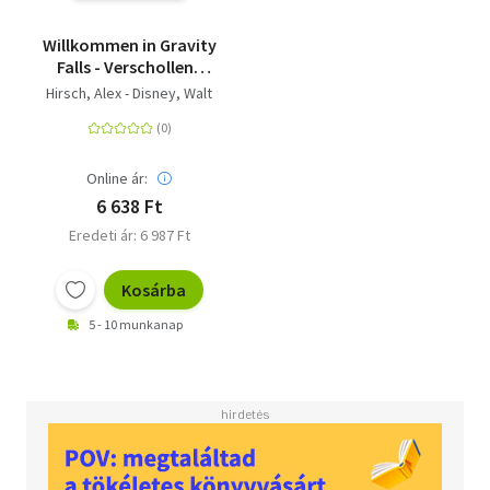
Willkommen in Gravity
Falls - Verschollene
Legenden - 4 neue
Hirsch, Alex - Disney, Walt
Abenteuer
Online ár:
6 638 Ft
Eredeti ár: 6 987 Ft
Kosárba
5 - 10 munkanap