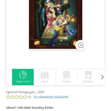
Szótár, nyelvkönyv
Tankönyv, segédkönyv
Társadalomtudomány
Természettudomány
Történelem
Vallás
Idegen nyelvű
Könyv
E-könyv
Antikvár
Hangos
Egmont Verlagsges., 2025
Írj véleményt elsőként!
német･144 oldal･kemény kötés