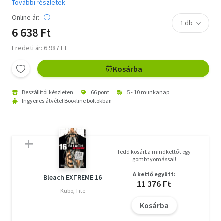
További részletek
Online ár:
6 638 Ft
Eredeti ár: 6 987 Ft
Kosárba
Beszállítói készleten
66 pont
5 - 10 munkanap
Ingyenes átvétel Bookline boltokban
Tedd kosárba mindkettőt egy
gombnyomással!
A kettő együtt:
Bleach EXTREME 16
11 376 Ft
Kubo, Tite
Kosárba