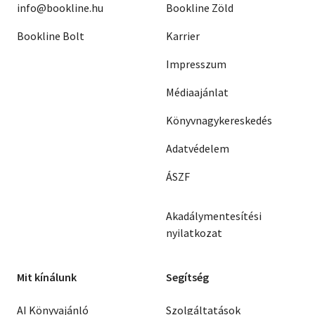
info@bookline.hu
Bookline Zöld
Bookline Bolt
Karrier
Impresszum
Médiaajánlat
Könyvnagykereskedés
Adatvédelem
ÁSZF
Akadálymentesítési
nyilatkozat
Mit kínálunk
Segítség
AI Könyvajánló
Szolgáltatások