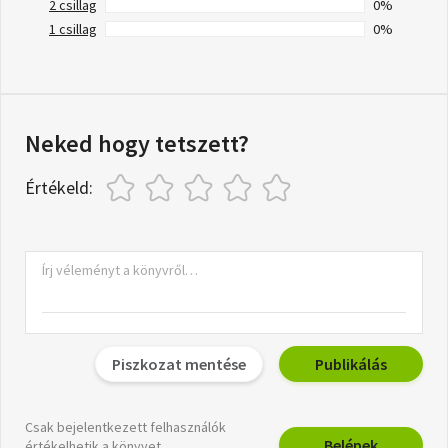
2 csillag
0%
1 csillag
0%
Neked hogy tetszett?
Értékeld:
Piszkozat mentése
Publikálás
Csak bejelentkezett felhasználók
Belépek
értékelhetik a könyvet.