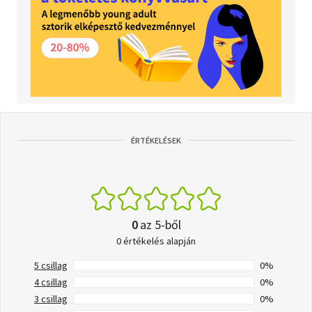
ÉRTÉKELÉSEK
0
az 5-ből
0 értékelés alapján
5 csillag
0%
4 csillag
0%
3 csillag
0%