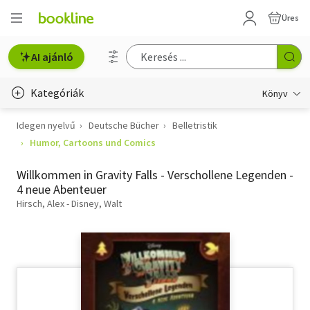
Üres
AI ajánló
Kategóriák
Könyv
Idegen nyelvű
Deutsche Bücher
Belletristik
Életmód, egészség
Humor, Cartoons und Comics
Erotika
Willkommen in Gravity Falls - Verschollene Legenden -
Gyermek- és ifjúsági
4 neue Abenteuer
Hirsch, Alex - Disney, Walt
Hobbi, szabadidő
Irodalom
Művészet
Szakkönyv