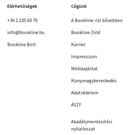
Elérhetőségek
Cégünk
+36 1 235 60 70
A Bookline-ról bővebben
info@bookline.hu
Bookline Zöld
Bookline Bolt
Karrier
Impresszum
Médiaajánlat
Könyvnagykereskedés
Adatvédelem
ÁSZF
Akadálymentesítési
nyilatkozat