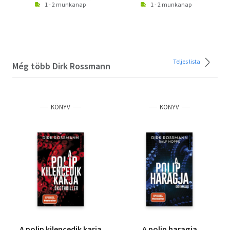
1 - 2 munkanap
1 - 2 munkanap
Teljes lista
Még több Dirk Rossmann
KÖNYV
KÖNYV
A polip kilencedik karja
A polip haragja