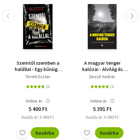
Szemtől szemben a
A magyar tenger
halállal - Egy bűnügyi
kalózai - Alvilág és
helyszínelő megrázó
felvilág a Balaton
Törteli Eszter
Dezső András
történetei
partján
Online ár:
Online ár:
5 400 Ft
5 391 Ft
Kiadói ár: 5 999 Ft
Kiadói ár: 5 990 Ft
Kosárba
Kosárba