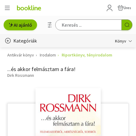
Üres
AI ajánló
Kategóriák
Könyv
Antikvár könyv
Irodalom
Riportkönyv, tényirodalom
Életmód, egészség
...és akkor felmásztam a fára!
Erotika
Dirk Rossmann
Gyermek- és ifjúsági
Hobbi, szabadidő
Irodalom
Művészet
Szakkönyv