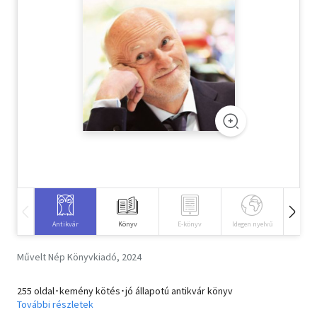
Szótár, nyelvkönyv
Tankönyv, segédkönyv
Társadalomtudomány
Természettudomány
Történelem
Vallás
Antikvár
Könyv
E-könyv
Idegen nyelvű
Hangos
Művelt Nép Könyvkiadó, 2024
255 oldal･kemény kötés･jó állapotú antikvár könyv
További részletek