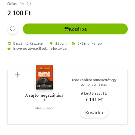
Online ár:
2 100 Ft
Kosárba
Beszállítói készleten
21 pont
6 - 8 munkanap
Ingyenes átvétel Bookline boltokban
Tedd kosárba mindkettőt egy
gombnyomással!
A kettő együtt:
A sajtó megszállása
7 131 Ft
II.
Mező Gábor
Kosárba