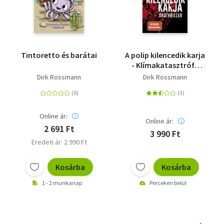
Tintoretto és barátai
A polip kilencedik karja
- Klímakatasztrófa
vagy Világkormány
Dirk Rossmann
Dirk Rossmann
Online ár:
Online ár:
2 691 Ft
3 990 Ft
Eredeti ár: 2 990 Ft
Kosárba
Kosárba
1 - 2 munkanap
Perceken belül