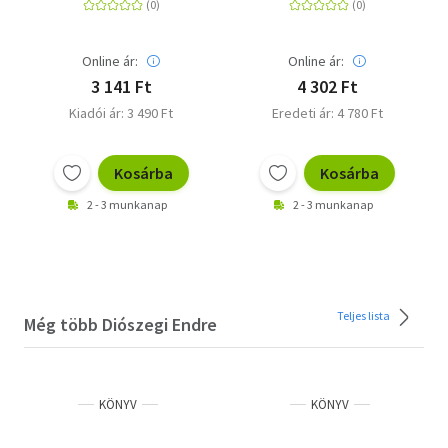
Elmélet, gyakorlat,
mintafeladatsorok -
5-6. osztály
Online ár:
Online ár:
3 141 Ft
4 302 Ft
Kiadói ár: 3 490 Ft
Eredeti ár: 4 780 Ft
Kosárba
Kosárba
2 - 3 munkanap
2 - 3 munkanap
Teljes lista
Még több Diószegi Endre
KÖNYV
KÖNYV