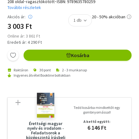
208 oldal･ragasztókötött･ISBN:
9789635780259
További részletek
Akciós ár:
20 - 50% akcióban
3 003 Ft
Online ár: 3 861 Ft
Eredeti ár: 4 290 Ft
Kosárba
Raktáron
30 pont
2 - 3 munkanap
Ingyenes átvétel Bookline boltokban
Tedd kosárba mindkettőt egy
gombnyomással!
A kettő együtt:
Érettségi magyar
6 146 Ft
nyelv és irodalom -
Feladatsorok a
középszintű írásbeli