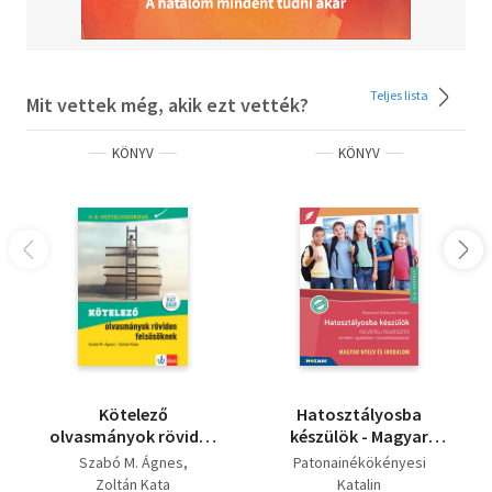
Teljes lista
Mit vettek még, akik ezt vették?
KÖNYV
KÖNYV
Kötelező
Hatosztályosba
olvasmányok röviden
készülök - Magyar
felsősöknek - 5-8.
nyelv és irodalom -
Szabó M. Ágnes
Patonainékökényesi
osztályosoknak
Felvételi felkészítő -
Zoltán Kata
Katalin