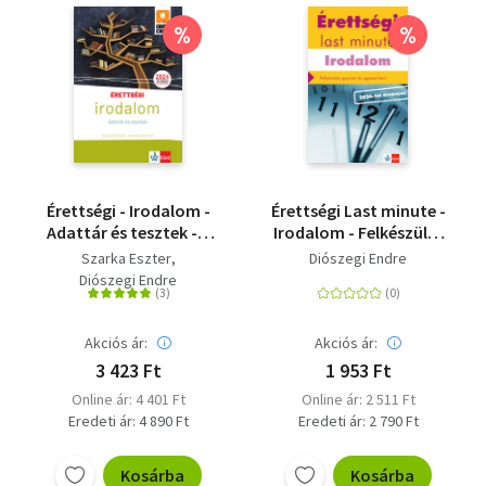
%
%
Érettségi - Irodalom -
Érettségi Last minute -
Adattár és tesztek - A
Irodalom - Felkészülés
2024-től érvényes
gyorsan és
Szarka Eszter
Diószegi Endre
érettségire felkészítő
egyszerűen!
Diószegi Endre
adattár, mely az új
típusú tesztsorokat is
tartalmazza
Akciós ár:
Akciós ár:
3 423 Ft
1 953 Ft
Online ár: 4 401 Ft
Online ár: 2 511 Ft
Eredeti ár: 4 890 Ft
Eredeti ár: 2 790 Ft
Kosárba
Kosárba