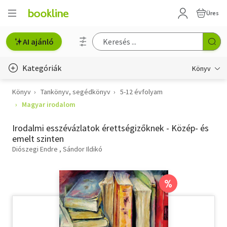
Üres
AI ajánló
Kategóriák
Könyv
Könyv
Tankönyv, segédkönyv
5-12 évfolyam
Életmód, egészség
Magyar irodalom
Erotika
Irodalmi esszévázlatok érettségizőknek - Közép- és
Gyermek- és ifjúsági
emelt szinten
Diószegi Endre
Sándor Ildikó
Hobbi, szabadidő
Irodalom
%
Művészet
Szakkönyv