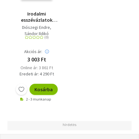
Irodalmi
esszévázlatok
érettségizőknek -
Diószegi Endre
Közép- és emelt
Sándor Ildikó
szinten
Akciós ár:
3 003 Ft
Online ár: 3 861 Ft
Eredeti ár: 4 290 Ft
Kosárba
2 - 3 munkanap