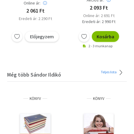
Akciós ár:
Online ár:
2 093 Ft
2 061 Ft
Online ár: 2 691 Ft
Eredeti ár: 2 290 Ft
Eredeti ár: 2 990 Ft
Előjegyzem
Kosárba
2 - 3 munkanap
Teljes lista
Még több Sándor Ildikó
KÖNYV
KÖNYV