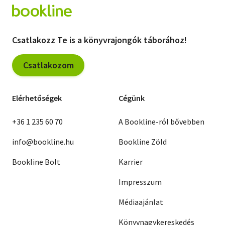
Csatlakozz Te is a könyvrajongók táborához!
Csatlakozom
Elérhetőségek
Cégünk
+36 1 235 60 70
A Bookline-ról bővebben
info@bookline.hu
Bookline Zöld
Bookline Bolt
Karrier
Impresszum
Médiaajánlat
Könyvnagykereskedés