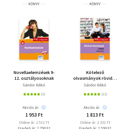
KÖNYV
KÖNYV
Novellaelemzések 9-
Kötelező
12. osztályosoknak
olvasmányok röviden
9-12. osztályosoknak -
Sándor Ildikó
Sándor Ildikó
Világirodalom
Akciós ár:
Akciós ár:
1 953 Ft
1 813 Ft
Online ár: 2 511 Ft
Online ár: 2 331 Ft
Eredeti ár: 2 790 Ft
Eredeti ár: 2 590 Ft