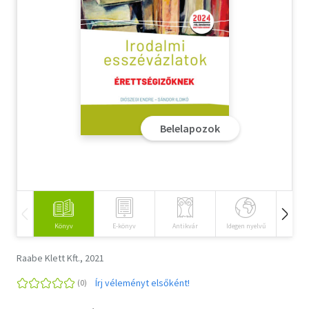
Szótár, nyelvkönyv
Tankönyv, segédkönyv
Társadalomtudomány
Természettudomány
Belelapozok
Történelem
Vallás
Könyv
E-könyv
Antikvár
Idegen nyelvű
Hangos
Raabe Klett Kft., 2021
Írj véleményt elsőként!