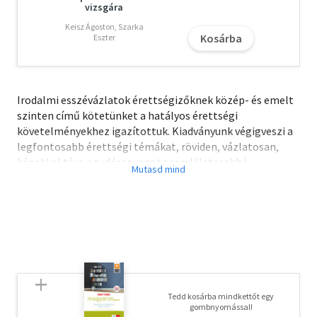
vizsgára
Keisz Ágoston, Szarka
Kosárba
Eszter
Irodalmi esszévázlatok érettségizőknek közép- és emelt
szinten című kötetünket a hatályos érettségi
követelményekhez igazítottuk. Kiadványunk végigveszi a
legfontosabb érettségi témákat, röviden, vázlatosan,
képekkel téve a tudásanyagot szemléletesebbé.
A kötetünkben található esszévázlatok leginkább egy-
egy fontos érettségi témakör rövid, lényegre törő
ismertetései. Kiadványunk segítségével az érettségire
készülő diák átveheti a legfontosabb tudnivalókat,
átismételheti a tanultakat. Végigvesszük a legfontosabb
szerzőket, műveket, művészeti irányzatokat. Könyvünk
nemcsak lényegre törő, pontos, hanem igyekszik a
Tedd kosárba mindkettőt egy
tudnivalókat színesen, szórakoztatóan is tálalni.
gombnyomással!