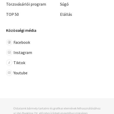
Törzsvásárlói program
Súgó
TOP 50
Elállás
Közösségi média
Facebook
Instagram
Tiktok
Youtube
Oldalaink bármely tartalmi és grafikai elemének felhasználásához
a Libri-Bookline Zrt. előzetes írásbeli engedélye szükséges.