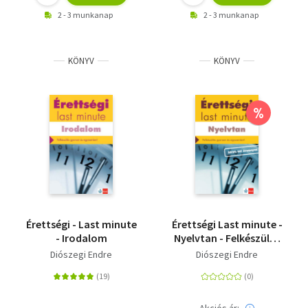
2 - 3 munkanap
2 - 3 munkanap
KÖNYV
KÖNYV
%
Érettségi - Last minute
Érettségi Last minute -
- Irodalom
Nyelvtan - Felkészülés
gyorsan és
Diószegi Endre
Diószegi Endre
egyszerűen!