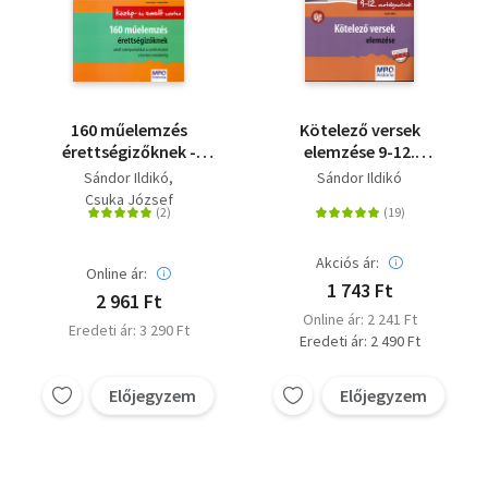
160 műelemzés
Kötelező versek
érettségizőknek -
elemzése 9-12.
középszinten és emelt
osztályosoknak
Sándor Ildikó
Sándor Ildikó
szinten - Adott
Csuka József
szempontokkal az
antikvitástól a kortárs
irodalomig
Akciós ár:
Online ár:
1 743 Ft
2 961 Ft
Online ár: 2 241 Ft
Eredeti ár: 3 290 Ft
Eredeti ár: 2 490 Ft
Előjegyzem
Előjegyzem