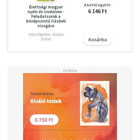
A kettő együtt:
Érettségi magyar
6 146 Ft
nyelv és irodalom -
Feladatsorok a
középszintű írásbeli
vizsgára
Keisz Ágoston, Szarka
Kosárba
Eszter