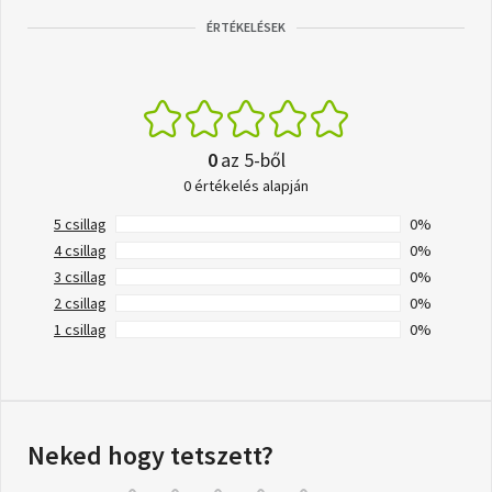
ÉRTÉKELÉSEK
0
az 5-ből
0 értékelés alapján
5 csillag
0%
4 csillag
0%
3 csillag
0%
2 csillag
0%
1 csillag
0%
Neked hogy tetszett?