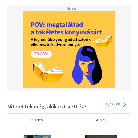
Epikurosznak szentel egy-egy teljes könyvet, ami valamit
elárul a szerző álláspontjáról. Diogenész Laertiosz, ha
sajátságos módon is, bizonyára hozzá fog járulni ahhoz,
hogy a nem egy esetben félisteneknek vélt
iskolaalapítókat és mestereket, ha nem is tekintjük
különcöknek és csodabogaraknak, de hozzánk közelebb
állóknak érezzük.
Teljes lista
Mit vettek még, akik ezt vették?
KÖNYV
KÖNYV