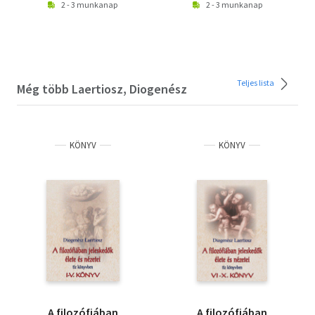
2 - 3 munkanap
2 - 3 munkanap
Teljes lista
Még több Laertiosz, Diogenész
KÖNYV
KÖNYV
A filozófiában
A filozófiában