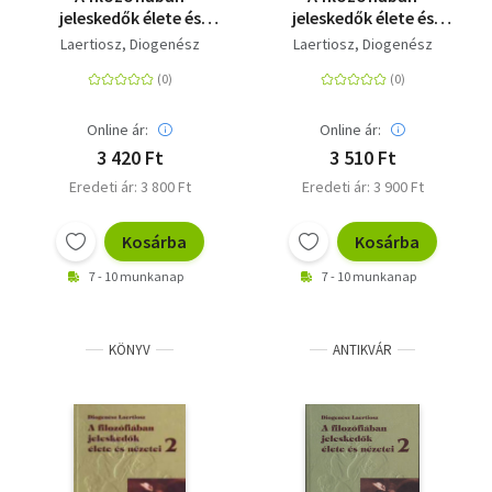
jeleskedők élete és
jeleskedők élete és
nézetei 1. - I-V. könyv
nézetei tíz könyvben 2.
Laertiosz, Diogenész
Laertiosz, Diogenész
- VI-X. könyv
Online ár:
Online ár:
3 420 Ft
3 510 Ft
Eredeti ár: 3 800 Ft
Eredeti ár: 3 900 Ft
Kosárba
Kosárba
7 - 10 munkanap
7 - 10 munkanap
KÖNYV
ANTIKVÁR