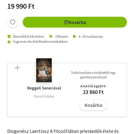
19 990 Ft
Kosárba
Beszállítói készleten
199 pont
6 - 8 munkanap
Ingyenes átvétel Bookline boltokban
Tedd kosárba mindkettőt egy
gombnyomással!
A kettő együtt:
Reggeli Senecával
23 860 Ft
David Fideler
Kosárba
Diogenész Laertiosz A filozófiában jeleskedők élete és