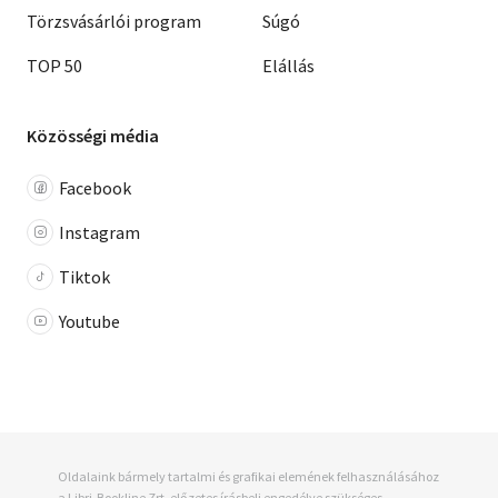
Törzsvásárlói program
Súgó
TOP 50
Elállás
Közösségi média
Facebook
Instagram
Tiktok
Youtube
Oldalaink bármely tartalmi és grafikai elemének felhasználásához
a Libri-Bookline Zrt. előzetes írásbeli engedélye szükséges.