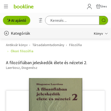
Üres
AI ajánló
Kategóriák
Könyv
Antikvár könyv
Társadalomtudomány
Filozófia
Életmód, egészség
Ókori filozófia
Erotika
A filozófiában jeleskedők élete és nézetei 2.
Gyermek- és ifjúsági
Laertiosz, Diogenész
Hobbi, szabadidő
Irodalom
Művészet
Szakkönyv