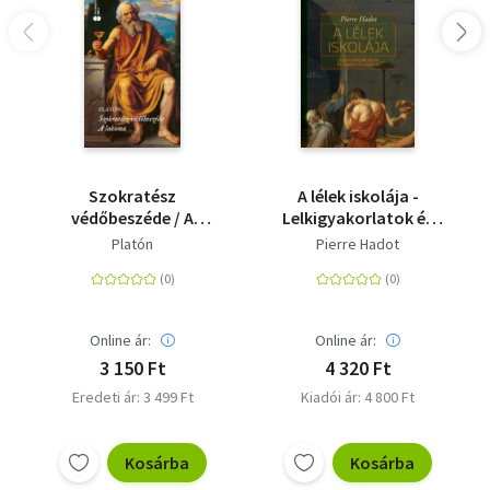
Szokratész
A lélek iskolája -
védőbeszéde / A
Lelkigyakorlatok és
lakoma - Élfestet
ókori filozófia
Platón
Pierre Hadot
Online ár:
Online ár:
3 150 Ft
4 320 Ft
Eredeti ár: 3 499 Ft
Kiadói ár: 4 800 Ft
Kosárba
Kosárba