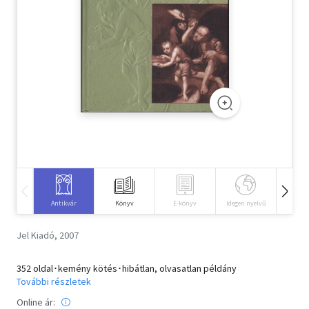
Szótár, nyelvkönyv
Tankönyv, segédkönyv
Társadalomtudomány
Természettudomány
Történelem
Vallás
Antikvár
Könyv
E-könyv
Idegen nyelvű
Hangos
Jel Kiadó, 2007
352 oldal･kemény kötés･hibátlan, olvasatlan példány
További részletek
Online ár: