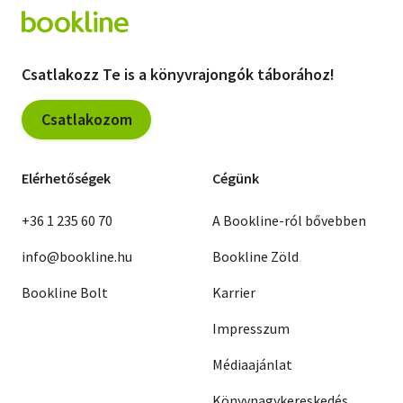
Csatlakozz Te is a könyvrajongók táborához!
Csatlakozom
Elérhetőségek
Cégünk
+36 1 235 60 70
A Bookline-ról bővebben
info@bookline.hu
Bookline Zöld
Bookline Bolt
Karrier
Impresszum
Médiaajánlat
Könyvnagykereskedés