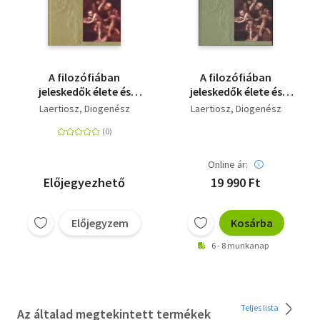
A filozófiában
A filozófiában
jeleskedők élete és
jeleskedők élete és
nézetei 2.
nézetei 2.
Laertiosz, Diogenész
Laertiosz, Diogenész
Online ár:
Előjegyezhető
19 990 Ft
Előjegyzem
Kosárba
6 - 8 munkanap
Teljes lista
Az általad megtekintett termékek