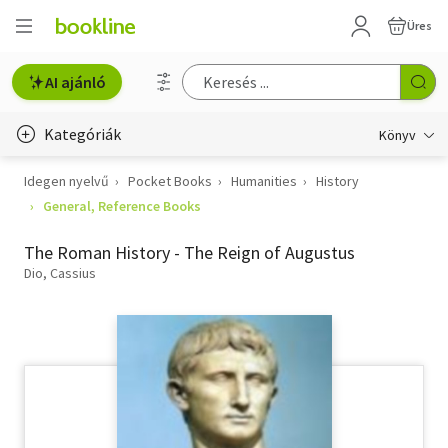
Üres
AI ajánló
Kategóriák
Könyv
Idegen nyelvű
Pocket Books
Humanities
History
Életmód, egészség
General, Reference Books
Erotika
The Roman History - The Reign of Augustus
Gyermek- és ifjúsági
Dio, Cassius
Hobbi, szabadidő
Irodalom
Művészet
Szakkönyv