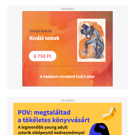
footnotes, maps and a detailed index.<BR><BR>Penguin
Classics is the leading publisher of classic literature in the
English-speaking world, representing a global bookshelf
of the best works throughout history and across genres
and disciplines. Readers trust the series to provide
authoritative texts enhanced by introductions and notes
by distinguished scholars and contemporary authors, as
well as up-to-date translations by award-winning
translators.