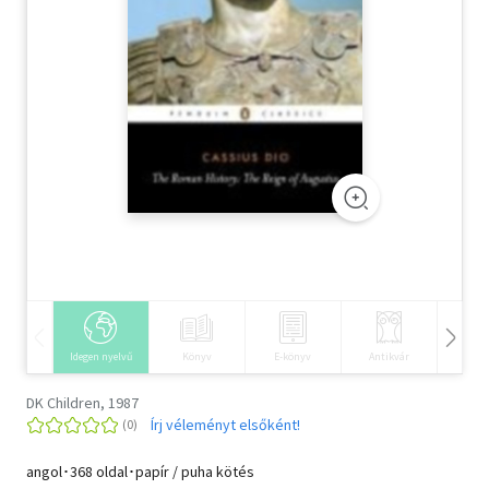
Szótár, nyelvkönyv
Tankönyv, segédkönyv
Társadalomtudomány
Természettudomány
Történelem
Vallás
Idegen nyelvű
Könyv
E-könyv
Antikvár
Hangos
DK Children, 1987
Írj véleményt elsőként!
angol･368 oldal･papír / puha kötés