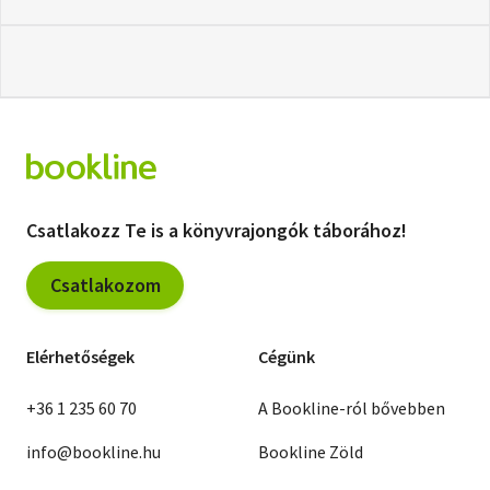
Csatlakozz Te is a könyvrajongók táborához!
Csatlakozom
Elérhetőségek
Cégünk
+36 1 235 60 70
A Bookline-ról bővebben
info@bookline.hu
Bookline Zöld