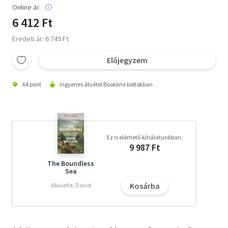
Online ár:
6 412 Ft
Eredeti ár: 6 749 Ft
Előjegyzem
64 pont
Ingyenes átvétel Bookline boltokban
Ez is elérhető kínálatunkban:
9 987 Ft
The Boundless
Sea
Kosárba
Abulafia, David