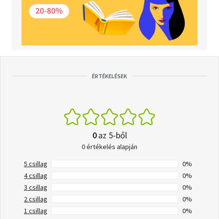
ÉRTÉKELÉSEK
0
az 5-ből
0 értékelés alapján
5 csillag
0%
4 csillag
0%
3 csillag
0%
2 csillag
0%
1 csillag
0%