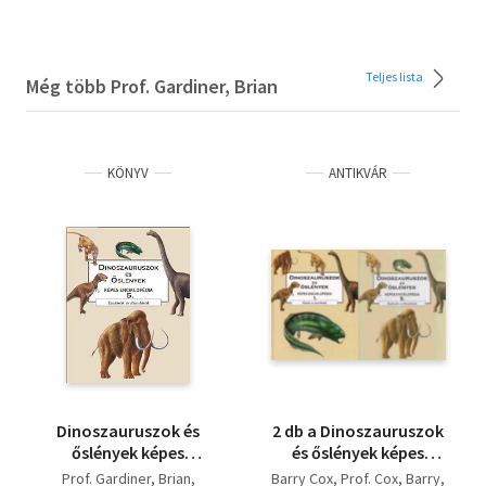
Teljes lista
Még több Prof. Gardiner, Brian
KÖNYV
ANTIKVÁR
Dinoszauruszok és
2 db a Dinoszauruszok
őslények képes
és őslények képes
enciklopédia 5. -
enciklopédia
Prof. Gardiner, Brian
Barry Cox
Prof. Cox, Barry