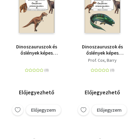
Dinoszauruszok és
Dinoszauruszok és
őslények képes
őslények képes
enciklopédia 2. - Hüllők
enciklopédia 1. - Halak
Prof. Cox, Barry
és húsevő
és kétéltűek
dinoszauruszok
Előjegyezhető
Előjegyezhető
Előjegyzem
Előjegyzem