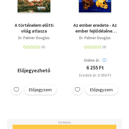
A történelem előtti
Az ember eredete - Az
világ atlasza
ember fejlődésének
képes története
Dr. Palmer Douglas
Dr. Palmer Douglas
Online ár:
6 255 Ft
Előjegyezhető
Eredeti ár: 6 950 Ft
Előjegyzem
Előjegyzem