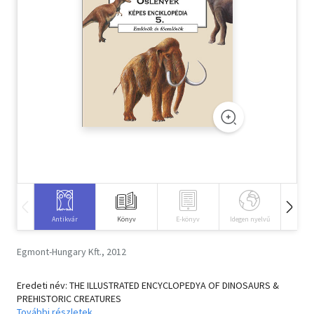
Szótár, nyelvkönyv
Tankönyv, segédkönyv
Társadalomtudomány
Természettudomány
Történelem
Vallás
Antikvár
Könyv
E-könyv
Idegen nyelvű
Hangos
Egmont-Hungary Kft., 2012
Eredeti név: THE ILLUSTRATED ENCYCLOPEDYA OF DINOSAURS &
PREHISTORIC CREATURES
További részletek