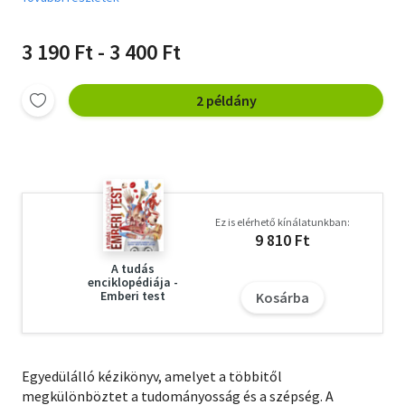
3 190 Ft - 3 400 Ft
2 példány
Ez is elérhető kínálatunkban:
9 810 Ft
A tudás
enciklopédiája -
Emberi test
Kosárba
Egyedülálló kézikönyv, amelyet a többitől
megkülönböztet a tudományosság és a szépség. A