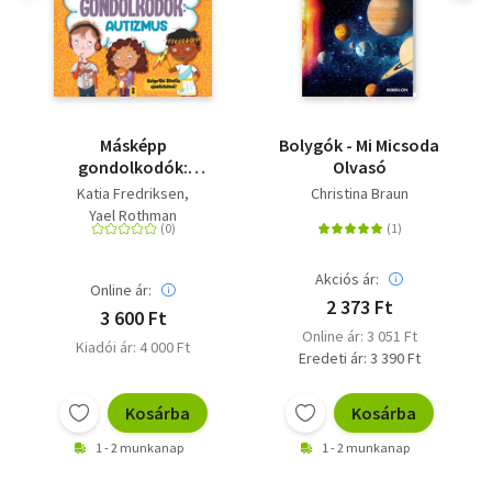
Másképp
Bolygók - Mi Micsoda
gondolkodók:
Olvasó
Autizmus
Katia Fredriksen
Christina Braun
Yael Rothman
Akciós ár:
Online ár:
2 373 Ft
3 600 Ft
Online ár: 3 051 Ft
Kiadói ár: 4 000 Ft
Eredeti ár: 3 390 Ft
Kosárba
Kosárba
1 - 2 munkanap
1 - 2 munkanap