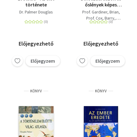
története
őslények képes
enciklopédia 5. -
Dr. Palmer Douglas
Prof. Gardiner, Brian
Emlősök és főemlősök
Prof. Cox, Barry
Dr. Palmer Douglas
C. Harrison
Előjegyezhető
Előjegyezhető
Előjegyzem
Előjegyzem
KÖNYV
KÖNYV