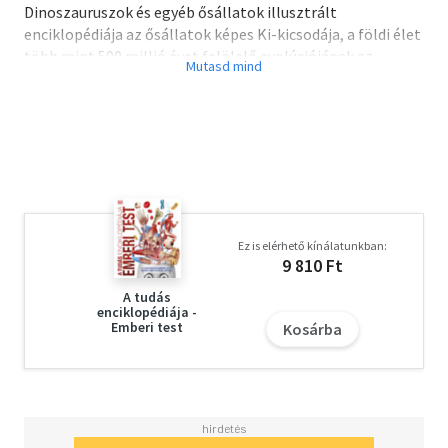
Dinoszauruszok és egyéb ősállatok illusztrált
enciklopédiája az ősállatok képes Ki-kicsodája, a földi élet
több mint 500 millió évet felölelő evolúciójának az
alapvető műve.A több mint 600 faj leírásával, amelyek
evolúciós sorokban követik egymást, a könyv az egykori
diverzitás hatalmas panorámáját mutatja be, a ragadozó
dinoszauruszoktól a primitív kétéltűekig, az óriási
páncélozott halaktól a gyapjas mamutokig, a kardfogú
tigrisekig és a szörnyű farkasokig. Minden leírás mellett
szerepel a könyvhöz megrendelt színes festmény,
amelyet napjaink legújabb kutatásai alapján készítettek,
Ez is elérhető kínálatunkban:
szoros együttműködésben a világhírű
9 810 Ft
paleontológusokkal.
A tudás
enciklopédiája -
Emberi test
Kosárba