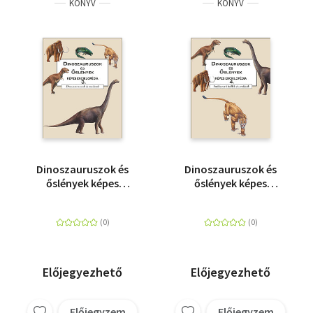
KÖNYV
KÖNYV
Dinoszauruszok és
Dinoszauruszok és
őslények képes
őslények képes
enciklopédia 3. -
enciklopédia 4. -
Dinoszauruszok és
Emlősszerű hüllők és
madarak
emlősök
Előjegyezhető
Előjegyezhető
Előjegyzem
Előjegyzem