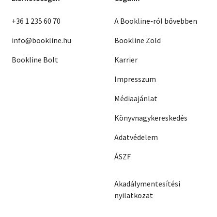
+36 1 235 60 70
A Bookline-ról bővebben
info@bookline.hu
Bookline Zöld
Bookline Bolt
Karrier
Impresszum
Médiaajánlat
Könyvnagykereskedés
Adatvédelem
ÁSZF
Akadálymentesítési
nyilatkozat