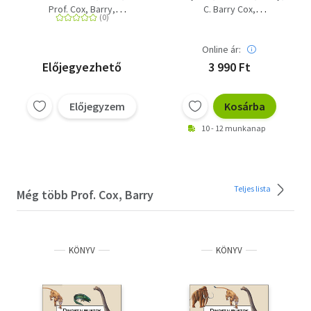
Emlősök és főemlősök
sorozatból:
Prof. Cox, Barry
C. Barry Cox
Dinoszauruszok és
Dr. Palmer Douglas
Prof. Gardiner, Brian
őslények képes
C. Harrison
Brian Gardiner
enciklopédia 1. Halak
Online ár:
és kétéltűek +
Előjegyezhető
3 990 Ft
Dinoszauruszok és
őslények képes
enciklopédia 5.
Előjegyzem
Kosárba
Emlősök és főemlősök
10 - 12 munkanap
Teljes lista
Még több Prof. Cox, Barry
KÖNYV
KÖNYV