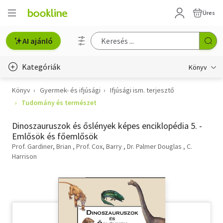
Üres
AI ajánló
Kategóriák
Könyv
Könyv
Gyermek- és ifjúsági
Ifjúsági ism. terjesztő
Életmód, egészség
Tudomány és természet
Erotika
Dinoszauruszok és őslények képes enciklopédia 5. -
Gyermek- és ifjúsági
Emlősök és főemlősök
Prof. Gardiner, Brian
Prof. Cox, Barry
Dr. Palmer Douglas
C.
Hobbi, szabadidő
Harrison
Irodalom
Művészet
Szakkönyv