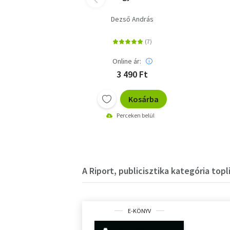
Dezső András
Online ár:
3 490 Ft
Kosárba
Perceken belül
A Riport, publicisztika kategória topl
E-KÖNYV