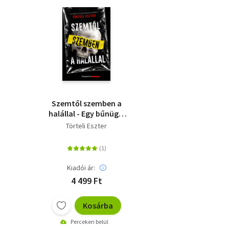
Szemtől szemben a
halállal - Egy bűnügyi
helyszínelő megrázó
Törteli Eszter
történetei
Kiadói ár:
4 499 Ft
Kosárba
Perceken belül