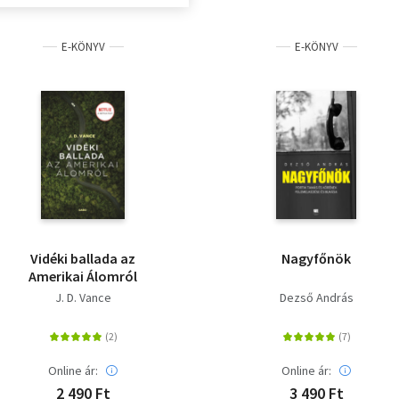
E-KÖNYV
E-KÖNYV
Vidéki ballada az
Nagyfőnök
Amerikai Álomról
J. D. Vance
Dezső András
Online ár:
Online ár:
2 490 Ft
3 490 Ft