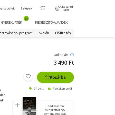
A kosarad
egisztrálok
Belépek
üres
új
GYEREKJÁTÉK
KIEGÉSZÍTŐ/AJÁNDÉK
örzsvásárlói program
Akciók
Előfizetés
Online ár:
3 490 Ft
Kosárba
34 pont
Perceken belül
s
alán
int
Tedd kosárba
mindkettőt egy
gombnyomással!