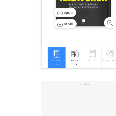
epub
mobi
E-könyv
Könyv
Antikvár
Idegen nyel
1 db
1 db