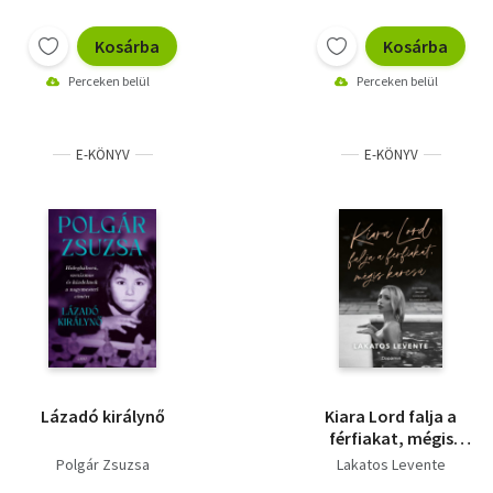
Kosárba
Kosárba
Perceken belül
Perceken belül
E-KÖNYV
E-KÖNYV
Lázadó királynő
Kiara Lord falja a
férfiakat, mégis
karcsú
Polgár Zsuzsa
Lakatos Levente