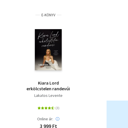
E-KÖNYV
Kiara Lord
erkölcstelen randevúi
Lakatos Levente
Online ár:
3 999 Ft