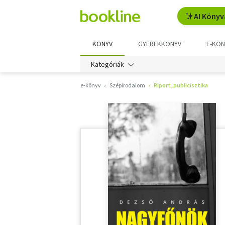
AI Könyv
KÖNYV
GYEREKKÖNYV
E-KÖN
Kategóriák
e-könyv
Szépirodalom
Riport, publicisztika