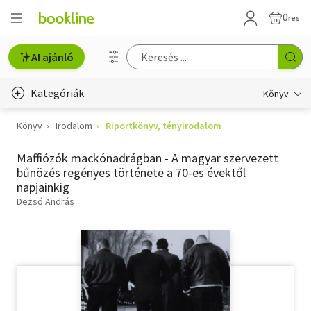
Üres
AI ajánló
Kategóriák
Könyv
Könyv
Irodalom
Riportkönyv, tényirodalom
Életmód, egészség
Maffiózók mackónadrágban - A magyar szervezett
Erotika
bűnözés regényes története a 70-es évektől
napjainkig
Gyermek- és ifjúsági
Dezső András
Hobbi, szabadidő
Irodalom
Művészet
Szakkönyv