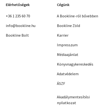
Elérhetőségek
Cégünk
+36 1 235 60 70
A Bookline-ról bővebben
info@bookline.hu
Bookline Zöld
Bookline Bolt
Karrier
Impresszum
Médiaajánlat
Könyvnagykereskedés
Adatvédelem
ÁSZF
Akadálymentesítési
nyilatkozat