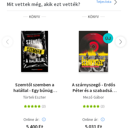
gyermeke van. Kétszer nyerte el a legjobb oknyomozó
Teljes lista
Mit vettek még, akik ezt vették?
újságíróknak járó Göbölyös Soma-díjat, ezen kívül az
Európai Sajtódíjra is jelölték. Rendszeresen publikál az
KÖNYV
KÖNYV
alvilágot, titkosszolgálatokat érintő témákban. Több
tényfeltáró írását a nemzetközi sajtóban is szemlézték.
ÚJ
Olvasd el mások véleményét is!
Szemtől szemben a
A szárnyszegő - Erdős
halállal - Egy bűnügyi
Péter és a szabadság
helyszínelő megrázó
vándorai
Törteli Eszter
Mező Gábor
történetei
Online ár:
Online ár:
5 400 Ft
5 031 Ft