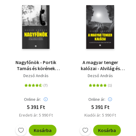
Nagyfőnök - Portik
A magyar tenger
Tamás és körének
kalózai - Alvilág és
felemelkedése és
felvilág a Balaton
Dezső András
Dezső András
bukása
partján
Online ár:
Online ár:
5 391 Ft
5 391 Ft
Eredeti ár: 5 990 Ft
Kiadói ár: 5 990 Ft
Kosárba
Kosárba