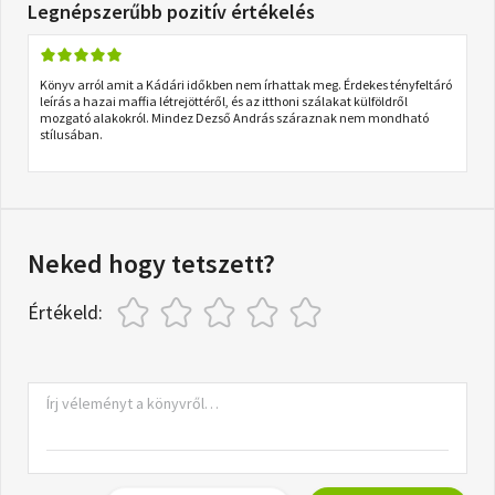
Legnépszerűbb pozitív értékelés
Könyv arról amit a Kádári időkben nem írhattak meg. Érdekes tényfeltáró
leírás a hazai maffia létrejöttéről, és az itthoni szálakat külföldről
mozgató alakokról. Mindez Dezső András száraznak nem mondható
stílusában.
Neked hogy tetszett?
Értékeld: