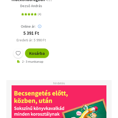
magyar szervezett
Dezső András
bűnözés regényes
története a 70-es
évektől napjainkig
Online ár:
5 391 Ft
Eredeti ár: 5 990 Ft
Kosárba
2 - 3 munkanap