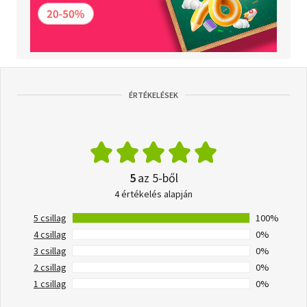
ÉRTÉKELÉSEK
5
az 5-ből
4 értékelés alapján
5 csillag
100%
4 csillag
0%
3 csillag
0%
2 csillag
0%
1 csillag
0%