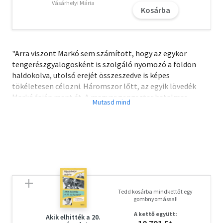
Vásárhelyi Mária
Kosárba
"Arra viszont Markó sem számított, hogy az egykor
tengerészgyalogosként is szolgáló nyomozó a földön
haldokolva, utolsó erejét összeszedve is képes
tökéletesen célozni. Háromszor lőtt, az egyik lövedék
Markó fején ment át. A magyar gengszter hatalmas,
izmos teste zsákként dőlt el az étterem ajtaja előtt."
Dezső András a történeti levéltárban porosodó, egykoron
szigorúan titkos rendőrségi és állambiztonsági dossziék,
periratok, korabeli újságcikkek százain rágta át magát,
öreg zsiványokkal, volt rendőrökkel ült le beszélni. A
tények, nem a mítoszok érdekelték. Könyvében a
magyarországi szervezett bűnözés kialakulásának és
Tedd kosárba mindkettőt egy
fejlődésének történetét meséli el, eddig soha nem
gombnyomással!
publikált, csak kevesek által ismert epizódokat is feltárva.
A kettő együtt:
Akik elhitték a 20.