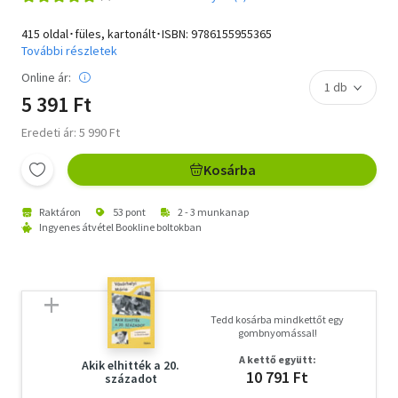
415 oldal･füles, kartonált･ISBN:
9786155955365
További részletek
Online ár:
5 391 Ft
Eredeti ár: 5 990 Ft
Kosárba
Raktáron
53 pont
2 - 3 munkanap
Ingyenes átvétel Bookline boltokban
Tedd kosárba mindkettőt egy
gombnyomással!
A kettő együtt:
Akik elhitték a 20.
10 791 Ft
századot