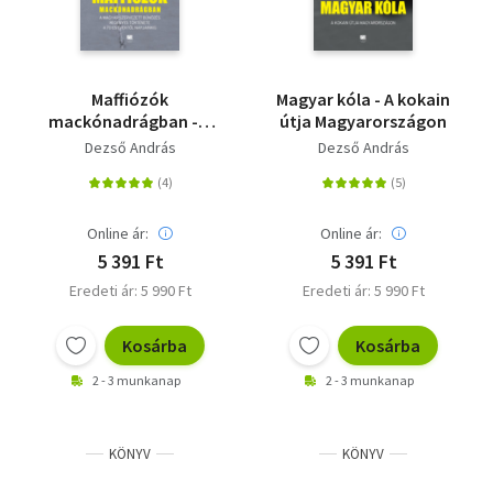
Maffiózók
Magyar kóla - A kokain
mackónadrágban - A
útja Magyarországon
magyar szervezett
Dezső András
Dezső András
bűnözés regényes
története a 70-es
évektől napjainkig
Online ár:
Online ár:
5 391 Ft
5 391 Ft
Eredeti ár: 5 990 Ft
Eredeti ár: 5 990 Ft
Kosárba
Kosárba
2 - 3 munkanap
2 - 3 munkanap
KÖNYV
KÖNYV