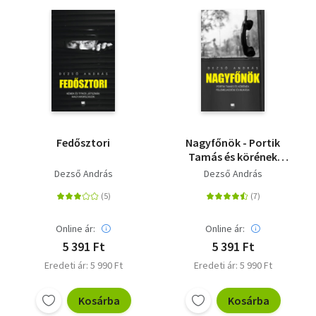
Fedősztori
Nagyfőnök - Portik
Tamás és körének
felemelkedése és
Dezső András
Dezső András
bukása
Online ár:
Online ár:
5 391 Ft
5 391 Ft
Eredeti ár: 5 990 Ft
Eredeti ár: 5 990 Ft
Kosárba
Kosárba