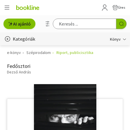
Üres
AI ajánló
Kategóriák
Könyv
e-könyv
Szépirodalom
Riport, publicisztika
Életmód, egészség
Fedősztori
Erotika
Dezső András
Gyermek- és ifjúsági
Hobbi, szabadidő
Irodalom
Művészet
Szakkönyv