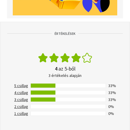
ÉRTÉKELÉSEK
4
az 5-ből
3 értékelés alapján
5 csillag
33%
4 csillag
33%
3 csillag
33%
2 csillag
0%
1 csillag
0%