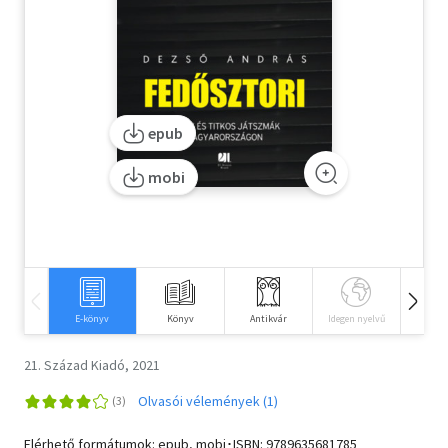
Szótár, nyelvkönyv
Tankönyv, segédkönyv
Társadalomtudomány
epub
Természettudomány
mobi
Történelem
Vallás
E-könyv
Könyv
Antikvár
Idegen nyelvű
Hangos
21. Század Kiadó, 2021
Olvasói vélemények (1)
Elérhető formátumok: epub, mobi･ISBN:
9789635681785