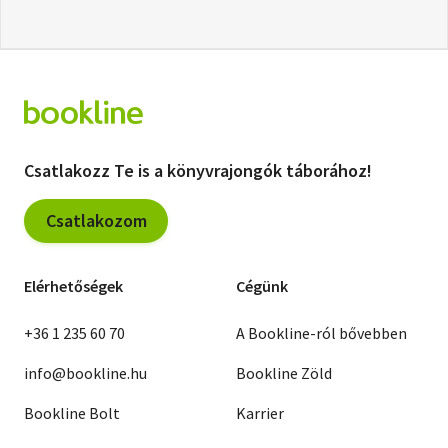
Csatlakozz Te is a könyvrajongók táborához!
Csatlakozom
Elérhetőségek
Cégünk
+36 1 235 60 70
A Bookline-ról bővebben
info@bookline.hu
Bookline Zöld
Bookline Bolt
Karrier