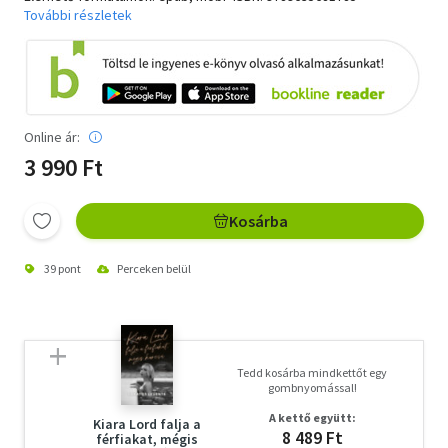
További részletek
Online ár:
3 990 Ft
Kosárba
39 pont
Perceken belül
Tedd kosárba mindkettőt egy
gombnyomással!
A kettő együtt:
Kiara Lord falja a
8 489 Ft
férfiakat, mégis