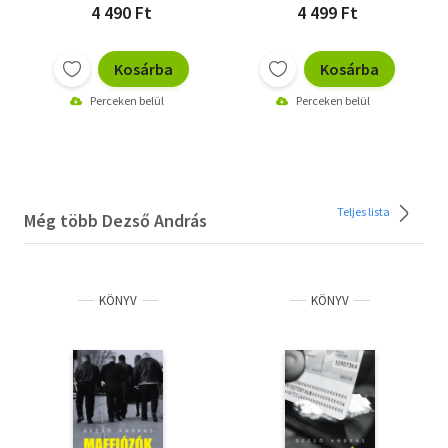
elengedhetetlen. A szerző különleges, újságírói optikája
4 490 Ft
4 499 Ft
ezúttal a titkosszolgák és szolgálatok világára közelít rá.
Kosárba
Kosárba
A letöltéssel kapcsolatos kérdésekre
itt
találhat választ.
Perceken belül
Perceken belül
Olvasd el mások véleményét is!
Teljes lista
Még több Dezső András
KÖNYV
KÖNYV