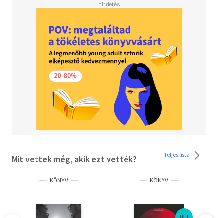
világa ismeretlen, hanem azoknak is, akik sokat tudnak
erről a területről — akár úgy is, hogy egy-egy történeten
keresztül magukra ismernek.
Teljes lista
Mit vettek még, akik ezt vették?
KÖNYV
KÖNYV
ÚJ