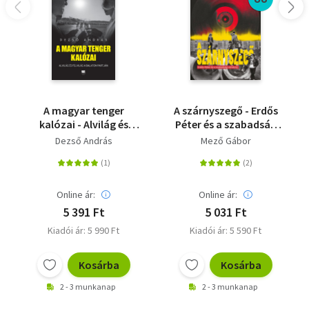
A magyar tenger
A szárnyszegő - Erdős
kalózai - Alvilág és
Péter és a szabadság
felvilág a Balaton
vándorai
Dezső András
Mező Gábor
partján
Online ár:
Online ár:
5 391 Ft
5 031 Ft
Kiadói ár: 5 990 Ft
Kiadói ár: 5 590 Ft
Kosárba
Kosárba
2 - 3 munkanap
2 - 3 munkanap