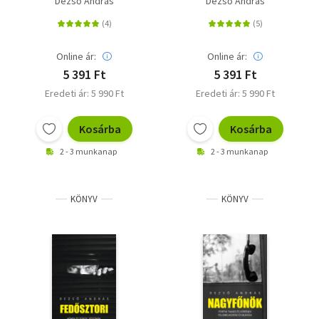
Dezső András
Dezső András
bűnözés regényes
története a 70-es
évektől napjainkig
Online ár:
Online ár:
5 391 Ft
5 391 Ft
Eredeti ár: 5 990 Ft
Eredeti ár: 5 990 Ft
Kosárba
Kosárba
2 - 3 munkanap
2 - 3 munkanap
KÖNYV
KÖNYV