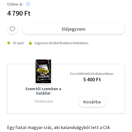
Online ár:
4 790 Ft
Előjegyzem
47 pont
Ingyenes átvétel Bookline boltokban
Ez is elérhető kínálatunkban:
5 400 Ft
Szemtől szemben a
halállal
Kosárba
Törteli Eszter
Egy fiatal magyar srác, aki kalandvágyból lett a CIA