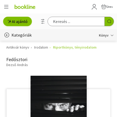
Üres
AI ajánló
Kategóriák
Könyv
Antikvár könyv
Irodalom
Riportkönyv, tényirodalom
Életmód, egészség
Fedősztori
Erotika
Dezső András
Gyermek- és ifjúsági
Hobbi, szabadidő
Irodalom
Művészet
Szakkönyv