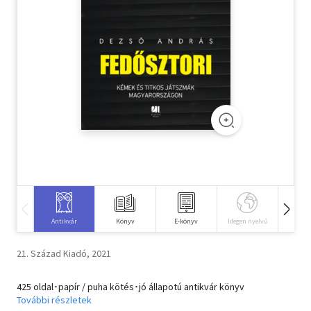
Szótár, nyelvkönyv
Tankönyv, segédkönyv
Társadalomtudomány
Természettudomány
Történelem
Vallás
Antikvár
Könyv
E-könyv
Idegen nyelvű
Hangos
21. Század Kiadó, 2021
425 oldal･papír / puha kötés･jó állapotú antikvár könyv
További részletek