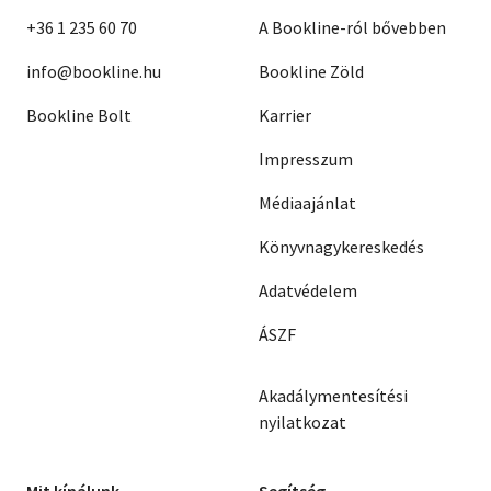
+36 1 235 60 70
A Bookline-ról bővebben
info@bookline.hu
Bookline Zöld
Bookline Bolt
Karrier
Impresszum
Médiaajánlat
Könyvnagykereskedés
Adatvédelem
ÁSZF
Akadálymentesítési
nyilatkozat
Mit kínálunk
Segítség