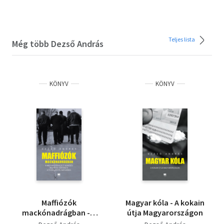
Teljes lista
Még több Dezső András
KÖNYV
KÖNYV
Maffiózók
Magyar kóla - A kokain
mackónadrágban - A
útja Magyarországon
magyar szervezett