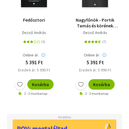
Fedősztori
Nagyfőnök - Portik
Tamás és körének
felemelkedése és
Dezső András
Dezső András
bukása
Online ár:
Online ár:
5 391 Ft
5 391 Ft
Eredeti ár: 5 990 Ft
Eredeti ár: 5 990 Ft
Kosárba
Kosárba
2 - 3 munkanap
2 - 3 munkanap