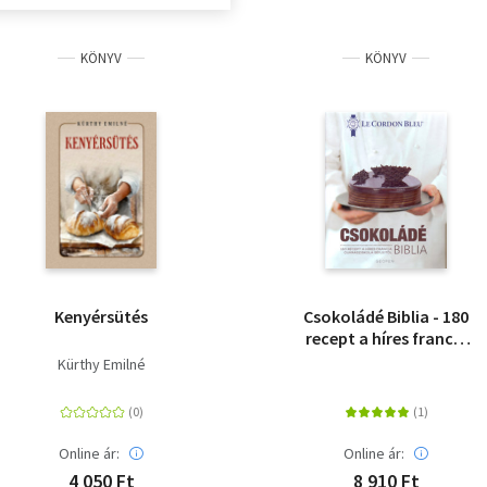
KÖNYV
KÖNYV
Kenyérsütés
Csokoládé Biblia - 180
recept a híres francia
cukrásziskola séfjeitől
Kürthy Emilné
Online ár:
Online ár:
4 050 Ft
8 910 Ft