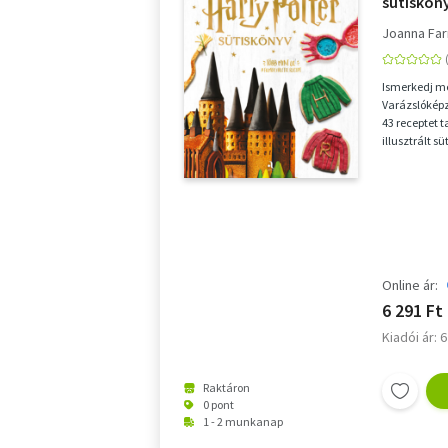
sütiskön
Joanna Fa
Ismerkedj me
Varázslóképz
43 receptet 
illusztrált 
ihlettek, egye
Online ár:
6 291 Ft
Kiadói ár: 
Raktáron
0 pont
1 - 2 munkanap