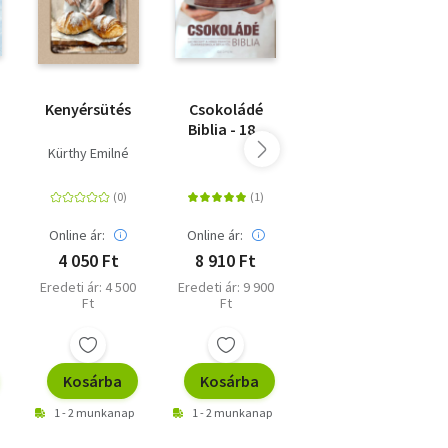
Kenyérsütés
Csokoládé
Street
Biblia - 180
Kitchen -
recept a híres
Megúszós
Kürthy Emilné
francia
sütik
cukrásziskola
séfjeitől
Online ár:
Online ár:
Online ár:
4 050 Ft
8 910 Ft
6 291 Ft
Eredeti ár: 4 500
Eredeti ár: 9 900
Eredeti ár: 6 990
Ft
Ft
Ft
Kosárba
Kosárba
Kosárba
1 - 2 munkanap
1 - 2 munkanap
1 - 2 munkanap