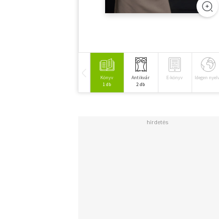
Könyv
Antikvár
E-könyv
Idegen nyel
1 db
2 db