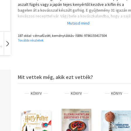
aszalt fügés vagy a japán tejes kenyértől kezdve a kiflin és a
bagelen át a kovásszal készült gofriig. E gyűjtemény 31 igazán 
kovászos recepttel vár. Vágj bele a kovászkalandba, hogy a sajá
kenyeredbe is belevághass!
"Déri Szilvia igazi pék! Rajong a kovászáért, mintha egy kis ufót
187 oldal･cérnafűzött, keménytáblás･ISBN:
9786155417504
nevelne otthon. Érdemes tőle mindent ellesni, mert még nagyon
További részletek
lelkes kenyérsütőre van szükség, hogy egyre több ember egyen
vű
Hangoskönyv
Film
Zene
kenyeret." Tilla, a Kenyérlelke Fesztivál szervezője
Olvasd el mások véleményét is!
Mit vettek még, akik ezt vették?
KÖNYV
KÖNYV
KÖNYV