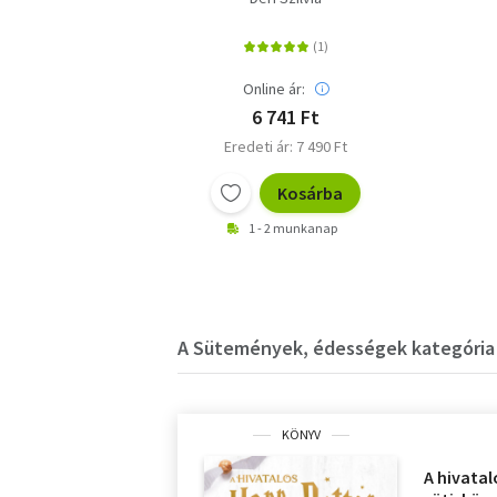
természetesen
Online ár:
6 741 Ft
Eredeti ár: 7 490 Ft
Kosárba
1 - 2 munkanap
A Sütemények, édességek kategória 
KÖNYV
A hivatal