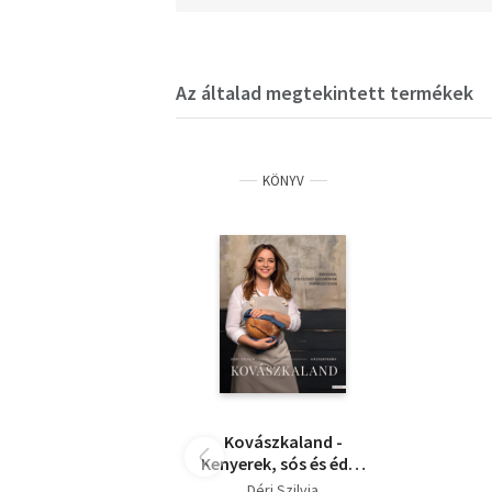
Az általad megtekintett termékek
KÖNYV
Kovászkaland -
Kenyerek, sós és édes
sütemények
Déri Szilvia