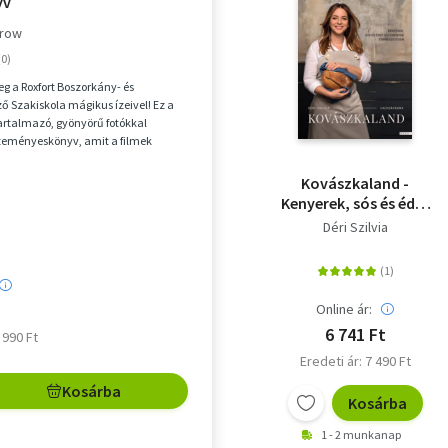
yv
rrow
g a Roxfort Boszorkány- és
ő Szakiskola mágikus ízeivel! Ez a
tartalmazó, gyönyörű fotókkal
süteményeskönyv, amit a filmek
tlen Harry P...
Kovászkaland -
Kenyerek, sós és édes
sütemények
Déri Szilvia
természetesen
Online ár:
6 741 Ft
6 990 Ft
Eredeti ár: 7 490 Ft
Kosárba
Kosárba
1 - 2 munkanap