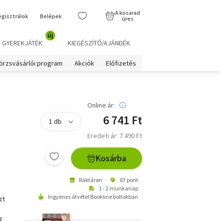
A kosarad
egisztrálok
Belépek
üres
új
GYEREKJÁTÉK
KIEGÉSZÍTŐ/AJÁNDÉK
örzsvásárlói program
Akciók
Előfizetés
Online ár:
6 741 Ft
Eredeti ár: 7 490 Ft
Kosárba
Raktáron
67 pont
1 - 2 munkanap
Ingyenes átvétel Bookline boltokban
zt
z