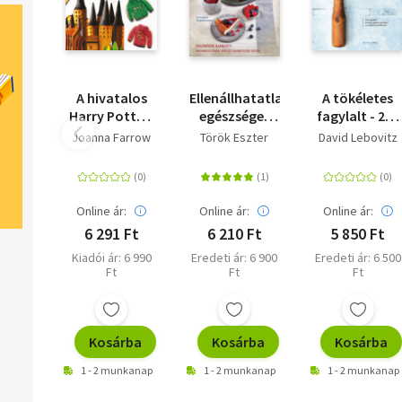
A hivatalos
Ellenállhatatlan
A tökéletes
Harry Potter-
egészséges
fagylalt - 200
sütiskönyv
ételek -
fagylalt,
Joanna Farrow
Török Eszter
David Lebovitz
Cukormentes,
szörbet,
rostban
gelato,
gazdag
granita, és
receptek
amikkel
Online ár:
Online ár:
Online ár:
kínálhatók
6 291 Ft
6 210 Ft
5 850 Ft
Kiadói ár: 6 990
Eredeti ár: 6 900
Eredeti ár: 6 500
Ft
Ft
Ft
Kosárba
Kosárba
Kosárba
1 - 2 munkanap
1 - 2 munkanap
1 - 2 munkanap