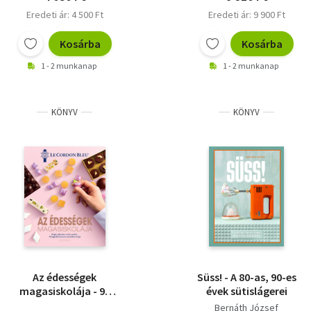
Eredeti ár: 4 500 Ft
Eredeti ár: 9 900 Ft
Kosárba
Kosárba
1 - 2 munkanap
1 - 2 munkanap
KÖNYV
KÖNYV
Az édességek
Süss! - A 80-as, 90-es
magasiskolája - 90
évek sütislágerei
legendás francia és
Bernáth József