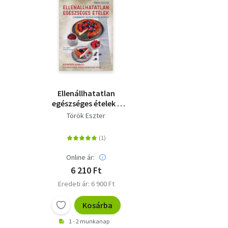
Ellenállhatatlan
egészséges ételek -
Cukormentes, rostban
Török Eszter
gazdag receptek
Online ár:
6 210 Ft
Eredeti ár: 6 900 Ft
Kosárba
1 - 2 munkanap