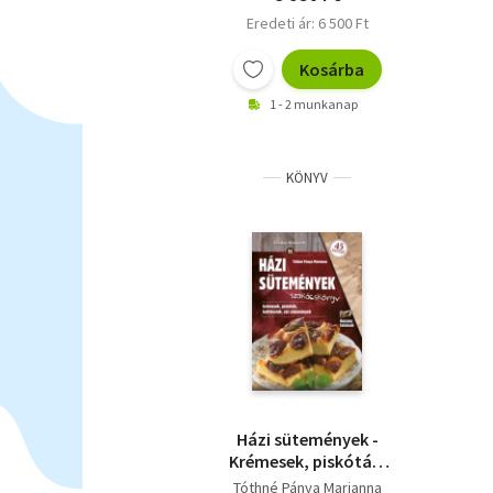
Eredeti ár: 6 500 Ft
Kosárba
1 - 2 munkanap
KÖNYV
Házi sütemények -
Krémesek, piskóták,
kelttészták, sós
Tóthné Pánya Marianna