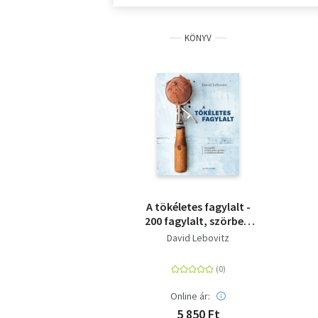
KÖNYV
A tökéletes fagylalt -
200 fagylalt, szörbet,
gelato, granita, és
David Lebovitz
amikkel kínálhatók
Online ár:
5 850 Ft