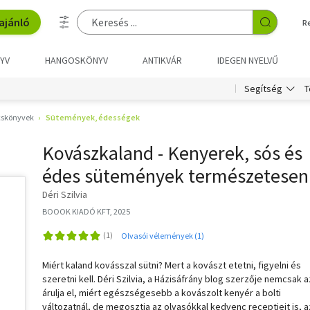
ajánló
R
YV
HANGOSKÖNYV
ANTIKVÁR
IDEGEN NYELVŰ
T
Segítség
skönyvek
Sütemények, édességek
Kovászkaland - Kenyerek, sós és
édes sütemények természetesen
Déri Szilvia
BOOOK KIADÓ KFT, 2025
Olvasói vélemények (1)
Miért kaland kovásszal sütni? Mert a kovászt etetni, figyelni és
szeretni kell. Déri Szilvia, a Házisáfrány blog szerzője nemcsak a
árulja el, miért egészségesebb a kovászolt kenyér a bolti
változatnál, de megosztja az olvasókkal kedvenc receptjeit is, a