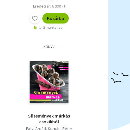
Eredeti ár: 6 990 Ft
Kosárba
1 - 2 munkanap
KÖNYV
Sütemények márkás
csokikból
Patyi Árpád
Korpádi Péter