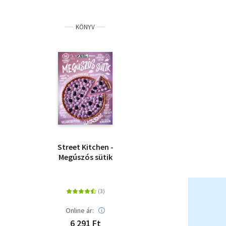
KÖNYV
Street Kitchen -
Megúszós sütik
Online ár:
6 291 Ft