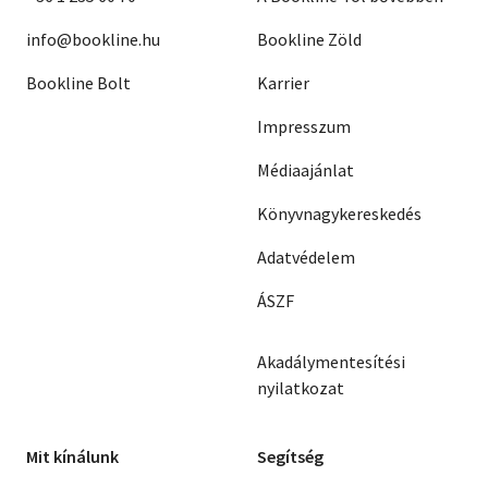
info@bookline.hu
Bookline Zöld
Bookline Bolt
Karrier
Impresszum
Médiaajánlat
Könyvnagykereskedés
Adatvédelem
ÁSZF
Akadálymentesítési
nyilatkozat
Mit kínálunk
Segítség