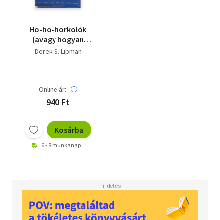
Ho-ho-horkolók
(avagy hogyan
szabaduljunk meg a
Derek S. Lipman
horkolástól?)
Online ár:
940 Ft
Kosárba
6 - 8 munkanap