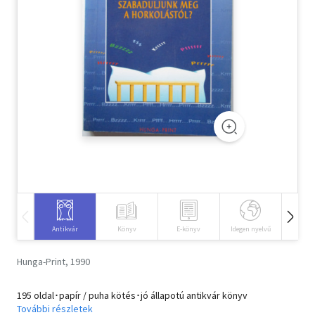
Szótár, nyelvkönyv
Tankönyv, segédkönyv
Társadalomtudomány
Természettudomány
Történelem
Vallás
Antikvár
Könyv
E-könyv
Idegen nyelvű
Hangos
Hunga-Print, 1990
195 oldal･papír / puha kötés･jó állapotú antikvár könyv
További részletek