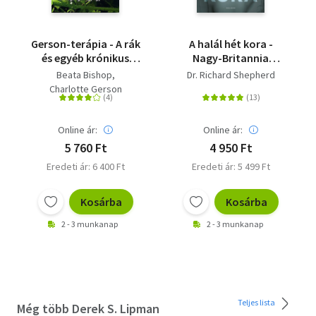
Gerson-terápia - A rák
A halál hét kora -
és egyéb krónikus
Nagy-Britannia
betegségek
leghíresebb
Beata Bishop
Dr. Richard Shepherd
gyógyítása
törvényszéki
Charlotte Gerson
kórboncnoka feltárja
a holtak titkos életét
Online ár:
Online ár:
5 760 Ft
4 950 Ft
Eredeti ár: 6 400 Ft
Eredeti ár: 5 499 Ft
Kosárba
Kosárba
2 - 3 munkanap
2 - 3 munkanap
Teljes lista
Még több Derek S. Lipman