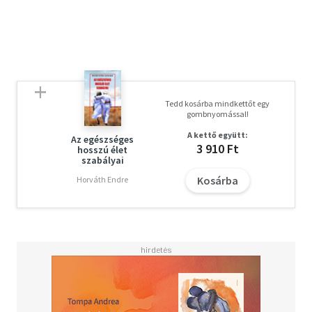
Tedd kosárba mindkettőt egy
gombnyomással!
A kettő együtt:
Az egészséges
3 910 Ft
hosszú élet
szabályai
Kosárba
Horváth Endre