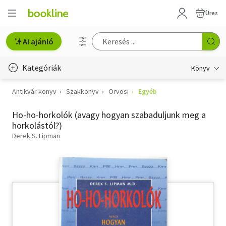
Üres
AI ajánló
Kategóriák
Könyv
Antikvár könyv
Szakkönyv
Orvosi
Egyéb
Életmód, egészség
Ho-ho-horkolók (avagy hogyan szabaduljunk meg a
Erotika
horkolástól?)
Gyermek- és ifjúsági
Derek S. Lipman
Hobbi, szabadidő
Irodalom
Művészet
Szakkönyv