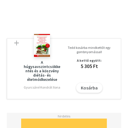
Tedd kosárba mindkettőt egy
gombnyomással!
A kettő együtt:
A
5 305 Ft
húgysavszintcsökke
ntés és a köszvény
diétás- és
életmódkezelése
Kosárba
Gyurcsáné Kondrát Ilona