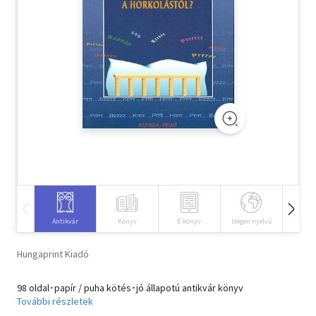
Szótár, nyelvkönyv
Tankönyv, segédkönyv
Társadalomtudomány
Természettudomány
Történelem
Vallás
Antikvár
Könyv
E-könyv
Idegen nyelvű
Hangos
Hungaprint Kiadó
98 oldal･papír / puha kötés･jó állapotú antikvár könyv
További részletek