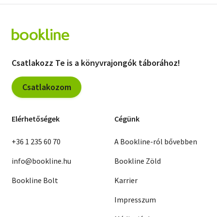
Csatlakozz Te is a könyvrajongók táborához!
Csatlakozom
Elérhetőségek
Cégünk
+36 1 235 60 70
A Bookline-ról bővebben
info@bookline.hu
Bookline Zöld
Bookline Bolt
Karrier
Impresszum