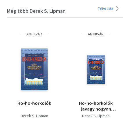
Teljes lista
Még több Derek S. Lipman
ANTIKVÁR
ANTIKVÁR
Ho-ho-horkolók
Ho-ho-horkolók
(avagy hogyan
szabaduljunk meg a
Derek S. Lipman
Derek S. Lipman
horkolástól?)