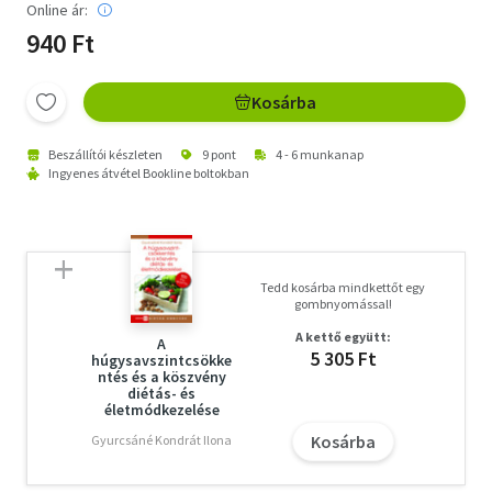
Online ár:
940 Ft
Kosárba
Beszállítói készleten
9 pont
4 - 6 munkanap
Ingyenes átvétel Bookline boltokban
Tedd kosárba mindkettőt egy
gombnyomással!
A kettő együtt:
A
5 305 Ft
húgysavszintcsökke
ntés és a köszvény
diétás- és
életmódkezelése
Kosárba
Gyurcsáné Kondrát Ilona