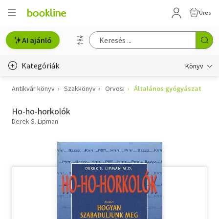
Üres
AI ajánló
Kategóriák
Könyv
Antikvár könyv
Szakkönyv
Orvosi
Általános gyógyászat
Életmód, egészség
Ho-ho-horkolók
Erotika
Derek S. Lipman
Gyermek- és ifjúsági
Hobbi, szabadidő
Irodalom
Művészet
Szakkönyv