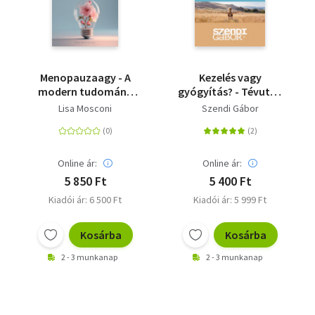
Menopauzaagy - A
Kezelés vagy
modern tudomány
gyógyítás? - Tévutak
válasza a változókor
és új lehetőségek a
Lisa Mosconi
Szendi Gábor
tüneteire
rákterápiában
Online ár:
Online ár:
5 850 Ft
5 400 Ft
Kiadói ár: 6 500 Ft
Kiadói ár: 5 999 Ft
Kosárba
Kosárba
2 - 3 munkanap
2 - 3 munkanap