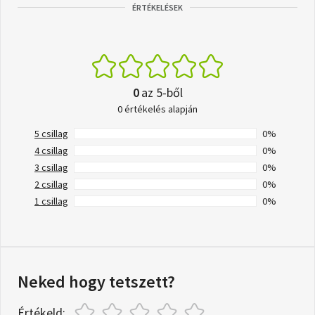
ÉRTÉKELÉSEK
0
az 5-ből
0 értékelés alapján
5 csillag
0%
4 csillag
0%
3 csillag
0%
2 csillag
0%
1 csillag
0%
Neked hogy tetszett?
Értékeld: