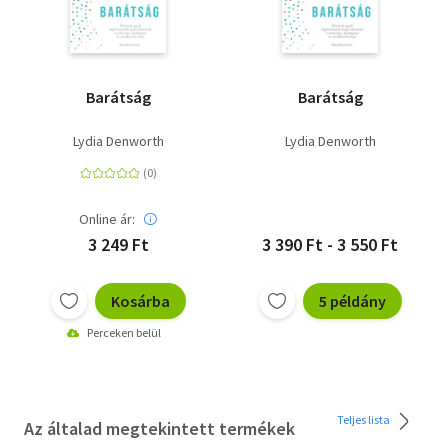
Barátság
Barátság
Lydia Denworth
Lydia Denworth
Online ár:
3 249 Ft
3 390 Ft - 3 550 Ft
Kosárba
5 példány
Perceken belül
Teljes lista
Az általad megtekintett termékek