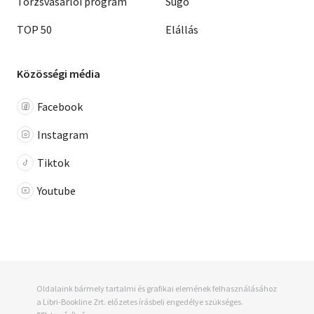
Törzsvásárlói program
Súgó
TOP 50
Elállás
Közösségi média
Facebook
Instagram
Tiktok
Youtube
Oldalaink bármely tartalmi és grafikai elemének felhasználásához
a Libri-Bookline Zrt. előzetes írásbeli engedélye szükséges.