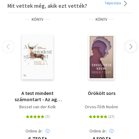
Street Journalban, a Time-ban és a Spectrumban publikál.
Teljes lista
Mit vettek még, akik ezt vették?
KÖNYV
KÖNYV
A test mindent
Örökölt sors
számontart - Az agy,
az elme és a test
Bessel van der Kolk
Orvos-Tóth Noémi
szerepe a
traumafeldolgozásban
Online ár:
Online ár:
6 750 Ft
4 500 Ft