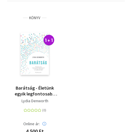
KÖNYV
1 + 1
Barátság - Életünk
egyik legfontosabb
kapcsolatának
Lydia Denworth
evolúciója, biológiája
és rendkívüli ereje
Online ár:
4 500 Ft