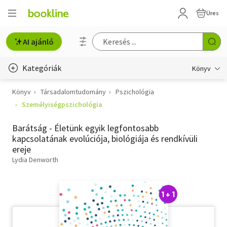
Üres
AI ajánló
Kategóriák
Könyv
Könyv
Társadalomtudomány
Pszichológia
Életmód, egészség
Személyiségpszichológia
Erotika
Barátság - Életünk egyik legfontosabb
Gyermek- és ifjúsági
kapcsolatának evolúciója, biológiája és rendkívüli
ereje
Hobbi, szabadidő
Lydia Denworth
Irodalom
1 + 1
Művészet
Szakkönyv