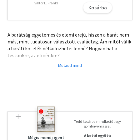
Viktor E. Frankl
Kosárba
A barátság egyetemes és elemi erejű, hiszen a barát nem
más, mint tudatosan választott családtag. Ám mitől válik
a baráti kötelék nélkülözhetetlenné? Hogyan hat a
testünkre, az elménkre?
Lydia Denworth biológiai, pszichológiai és evolúciós
kutatásokba avatja be olvasóit, és arra a felismerésre jut,
hogy a barátság története az afrikai szavannák
ősközösségéig vezethető vissza, sőt az erős
kapcsolatteremtési igény a főemlősöknél is felfedezhető.
Éleslátón fűzi össze a múltat és a jelent, a gyakorlati
biológiát és a neurológiát, hogy bemutassa, miként
viselkedünk barátságainkban gyerekként, felnőttként,
Tedd kosárba mindkettőt egy
idős emberként; milyen folyamatok révén alakulnak ki és
gombnyomással!
maradnak fenn egészséges társas kötelékeink; és hogyan
A kettő együtt:
változtatja meg a barátságot korunkban a közösségi
Mégis mondj igent