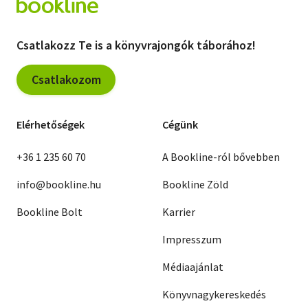
Csatlakozz Te is a könyvrajongók táborához!
Csatlakozom
Elérhetőségek
Cégünk
+36 1 235 60 70
A Bookline-ról bővebben
info@bookline.hu
Bookline Zöld
Bookline Bolt
Karrier
Impresszum
Médiaajánlat
Könyvnagykereskedés