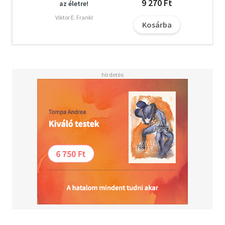
9 270 Ft
az életre!
média.
A lenyűgöző tudományos információk, a személyes
Viktor E. Frankl
Kosárba
történetek és az átfogó evolúciós perspektíva
ötvözetéből kirajzolódik, milyen alapvető szerepet
játszik az emberi (és nem emberi) társadalmak
kialakulásában az együttműködés és a társas kapcsolat.
"Imádjuk a társaságot. Tudományos értelemben ez nem
azt jelenti, hogy vég nélkül bulizunk, vad tivornyákat
csapunk; egyszerűen csak azt, hogy társas lények vagyunk.
Az ember mindig csoportokban élt, majd ahogy idővel
ezek a csoportok egyre nagyobbak és komplexebbek
lettek, ki kellett okoskodnunk, hogyan találjuk meg
bennük a helyünket, hogyan tudunk jól kijönni egymással.
(...) Más szóval barátokat kellett szereznünk."
Lydia Denworth tudományos újságíró, a Scientific
American szerkesztője, a Psychology Today Brain Waves
blogjának szerzője. Többek között a The Atlanticben, a
Newsweekben, a The New York Timesban, a The Wall