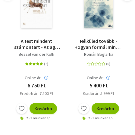
A test mindent
Nélküled tovább -
számontart - Az agy,
Hogyan formál minket
az elme és a test
a veszteség?
Bessel van der Kolk
Román Boglárka
szerepe a
traumafeldolgozásban
Online ár:
Online ár:
6 750 Ft
5 400 Ft
Eredeti ár: 7 500 Ft
Kiadói ár: 5 999 Ft
Kosárba
Kosárba
2 - 3 munkanap
2 - 3 munkanap