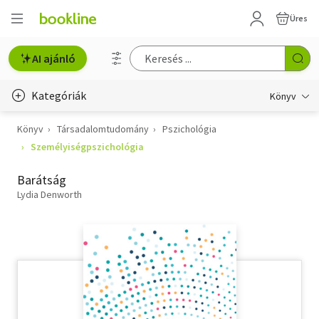
Üres
AI ajánló
Kategóriák
Könyv
Könyv
Társadalomtudomány
Pszichológia
Életmód, egészség
Személyiségpszichológia
Erotika
Barátság
Gyermek- és ifjúsági
Lydia Denworth
Hobbi, szabadidő
Irodalom
Művészet
Szakkönyv