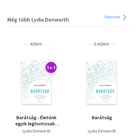
Teljes lista
Még több Lydia Denworth
KÖNYV
E-KÖNYV
1 + 1
Barátság - Életünk
Barátság
egyik legfontosabb
kapcsolatának
Lydia Denworth
Lydia Denworth
evolúciója, biológiája