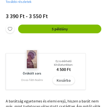
További részletek
3 390 Ft - 3 550 Ft
5 példány
Ez is elérhető
kínálatunkban:
4 500 Ft
Örökölt sors
Kosárba
Orvos-Tóth Noémi
A barátság egyetemes és elemi erejű, hiszen a barát nem
más, mint tudatosan választott családtag. Ám mitől válik