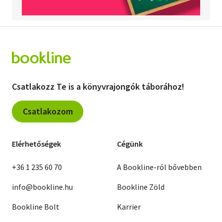
Csatlakozz Te is a könyvrajongók táborához!
Csatlakozom
Elérhetőségek
Cégünk
+36 1 235 60 70
A Bookline-ról bővebben
info@bookline.hu
Bookline Zöld
Bookline Bolt
Karrier