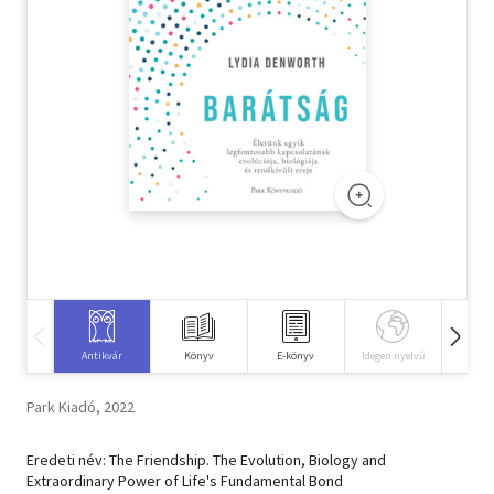
Szótár, nyelvkönyv
Tankönyv, segédkönyv
Társadalomtudomány
Természettudomány
Történelem
Vallás
Antikvár
Könyv
E-könyv
Idegen nyelvű
Hangos
Park Kiadó, 2022
Eredeti név: The Friendship. The Evolution, Biology and
Extraordinary Power of Life's Fundamental Bond