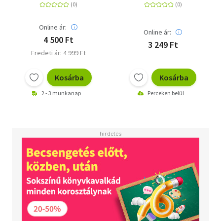
és rendkívüli ereje
Online ár:
Online ár:
4 500 Ft
3 249 Ft
Eredeti ár: 4 999 Ft
Kosárba
Kosárba
2 - 3 munkanap
Perceken belül