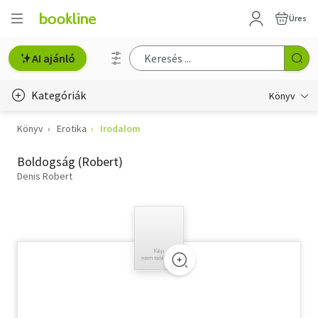
Üres
AI ajánló
Kategóriák
Könyv
Könyv
Erotika
Irodalom
Életmód, egészség
Boldogság (Robert)
Erotika
Denis Robert
Gyermek- és ifjúsági
Hobbi, szabadidő
Irodalom
Művészet
Szakkönyv