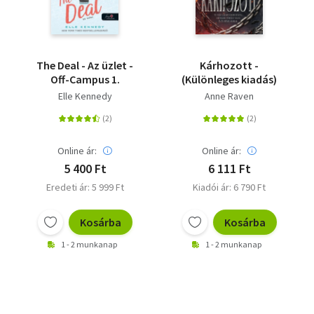
The Deal - Az üzlet -
Kárhozott -
Off-Campus 1.
(Különleges kiadás)
Elle Kennedy
Anne Raven
Online ár:
Online ár:
5 400 Ft
6 111 Ft
Eredeti ár: 5 999 Ft
Kiadói ár: 6 790 Ft
Kosárba
Kosárba
1 - 2 munkanap
1 - 2 munkanap