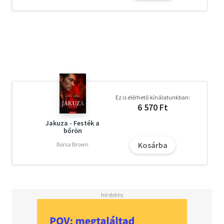
Ez is elérhető kínálatunkban:
6 570 Ft
Jakuza - Festék a
bőrön
Kosárba
Borsa Brown