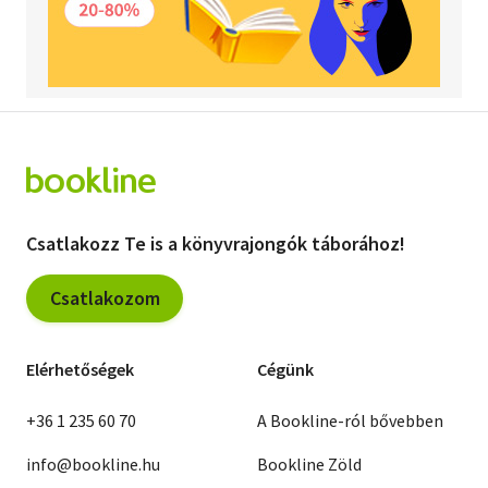
Csatlakozz Te is a könyvrajongók táborához!
Csatlakozom
Elérhetőségek
Cégünk
+36 1 235 60 70
A Bookline-ról bővebben
info@bookline.hu
Bookline Zöld