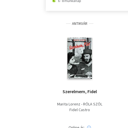
6 - 8 munkanap
ANTIKVÁR
Szerelmem, Fidel
Marita Lorenz - RÓLA SZÓL
Fidel Castro
Online ár: