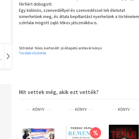
férfiért dobogott.
Egy különös, szenvedéllyel és szenvedéssel teli életutat
ismerhetünk meg, és általa bepillantást nyerhetünk a történele
színfalai mögött zajló titkos játszmákba is.
520 oldal･füles, kartonált･jó állapotú antikvár könyv
További részletek
vű
Hangoskönyv
Film
Zene
Mit vettek még, akik ezt vették?
KÖNYV
KÖNYV
KÖNYV
%