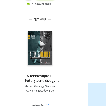
4 - 6 munkanap
ANTIKVÁR
A teniszbajnok -
Pétery Jenő és egy
polgári család élete és
Markó György Sándor
viszontagságai a XX.
Ákos Sz.Kovács Éva
században
Online ár: