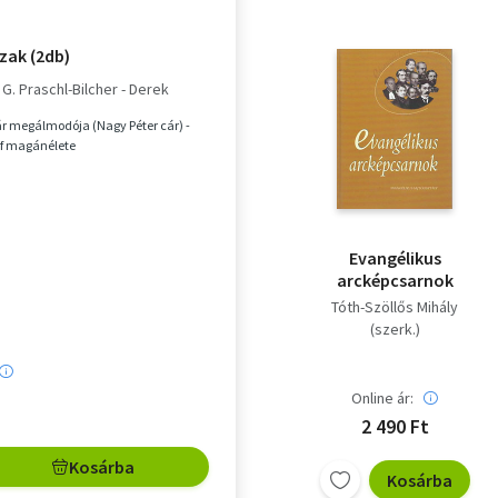
ázak (2db)
 G. Praschl-Bilcher - Derek
r megálmodója (Nagy Péter cár) -
ef magánélete
Evangélikus
arcképcsarnok
Tóth-Szöllős Mihály
(szerk.)
Online ár:
2 490 Ft
Kosárba
Kosárba