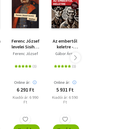
m
Ferenc József
Az embertől
Micsoda
s
levelei Sisihez
keletre -
barátnők
-II. kötet -
Szibériai
voltak -
Ferenc József
Gábor Áron
Zubor Rozi
1895-1898
trilógia, I.
Történetek a
Budai Lotti
kötet
női
Fodor Marcsi
összefogásról
Online ár:
Online ár:
Online ár:
6 291 Ft
5 931 Ft
7 200 Ft
Kiadói ár: 6 990
Kiadói ár: 6 590
Kiadói ár: 7 999
Ft
Ft
Ft