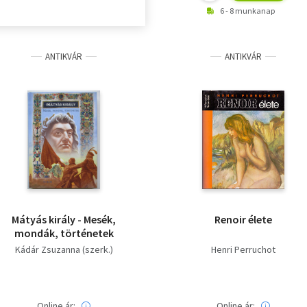
6 - 8 munkanap
ANTIKVÁR
ANTIKVÁR
Mátyás király - Mesék,
Renoir élete
mondák, történetek
Kádár Zsuzanna (szerk.)
Henri Perruchot
Online ár:
Online ár: