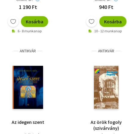
1 190 Ft
940 Ft
Kosárba
Kosárba
6 - 8 munkanap
10 - 12 munkanap
ANTIKVÁR
ANTIKVÁR
Az idegen szent
Az örök fogoly
(szivárvány)