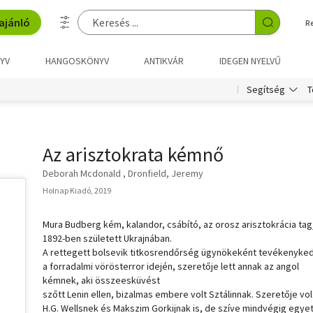
ajánló
R
YV
HANGOSKÖNYV
ANTIKVÁR
IDEGEN NYELVŰ
T
Segítség
Az arisztokrata kémnő
Deborah Mcdonald
Dronfield, Jeremy
Holnap Kiadó, 2019
Mura Budberg kém, kalandor, csábító, az orosz arisztokrácia tag
1892-ben született Ukrajnában.
A rettegett bolsevik titkosrendőrség ügynökeként tevékenyke
a forradalmi vörösterror idején, szeretője lett annak az angol
kémnek, aki összeesküvést
szőtt Lenin ellen, bizalmas embere volt Sztálinnak. Szeretője vol
H.G. Wellsnek és Makszim Gorkijnak is, de szíve mindvégig egye