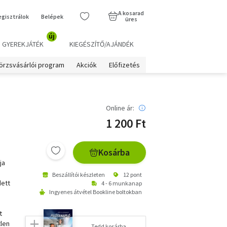
A kosarad
egisztrálok
Belépek
üres
új
GYEREKJÁTÉK
KIEGÉSZÍTŐ/AJÁNDÉK
örzsvásárlói program
Akciók
Előfizetés
Online ár:
1 200 Ft
Kosárba
ja
Beszállítói készleten
12 pont
dett
4 - 6 munkanap
Ingyenes átvétel Bookline boltokban
t
tlen
Tedd kosárba