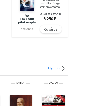
mindkettőt egy
gombnyomással!
m
A kettő együtt:
Egy
5 250 Ft
elszakadt
pilótanapló
Kosárba
Acél Anna
Teljes lista
KÖNYV
KÖNYV
KÖNYV