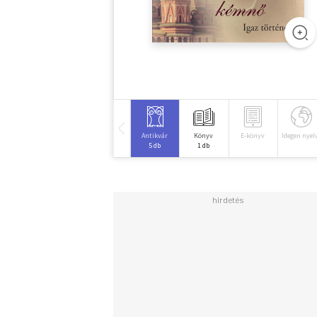
Antikvár
Könyv
E-könyv
Idegen nyel
5 db
1 db