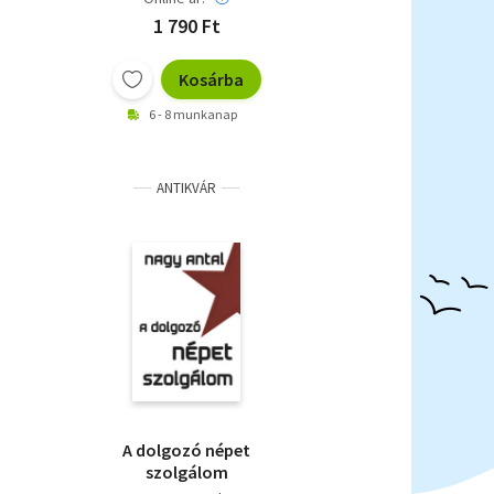
1 790 Ft
Kosárba
6 - 8 munkanap
ANTIKVÁR
A dolgozó népet
szolgálom