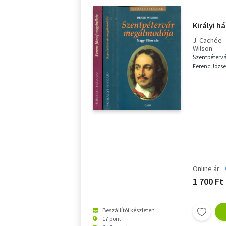
Királyi h
J. Cachée -
Wilson
Szentpétervá
Ferenc Józs
Online ár:
1 700 Ft
Beszállítói készleten
17 pont