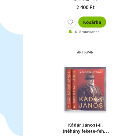
2 400 Ft
Kosárba
6 - 8 munkanap
ANTIKVÁR
Kádár János I-II.
(Néhány fekete-fehér
fotóval illusztrálva.)