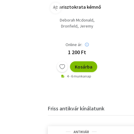
Az arisztokrata kémnő
Deborah Mcdonald
Dronfield, Jeremy
Online ár:
1 200 Ft
Kosárba
4 - 6 munkanap
Friss antikvár kínálatunk
ANTIKVÁR