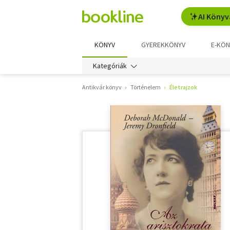
AI Könyv
KÖNYV
GYEREKKÖNYV
E-KÖN
Kategóriák
Antikvár könyv
Történelem
Életrajzok