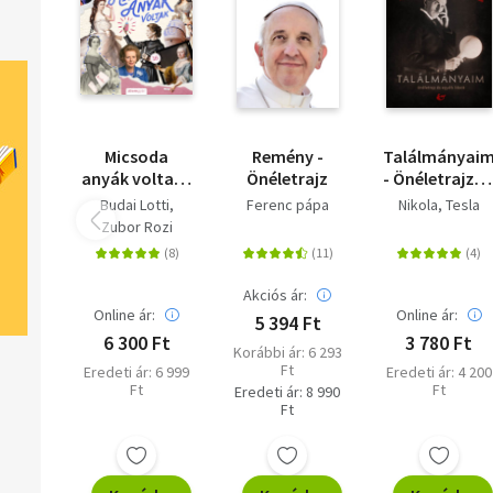
Micsoda
Remény -
Találmányai
anyák voltak -
Önéletrajz
- Önéletrajz é
Híres nők a
egyéb írások
Budai Lotti
Ferenc pápa
Nikola, Tesla
gyerekszobában
Zubor Rozi
Akciós ár:
Online ár:
Online ár:
5 394 Ft
6 300 Ft
3 780 Ft
Korábbi ár: 6 293
Ft
Eredeti ár: 6 999
Eredeti ár: 4 200
Ft
Ft
Eredeti ár: 8 990
Ft