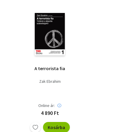
A terrorista fia
Zak Ebrahim
Online ár:
4 890 Ft
Kosárba