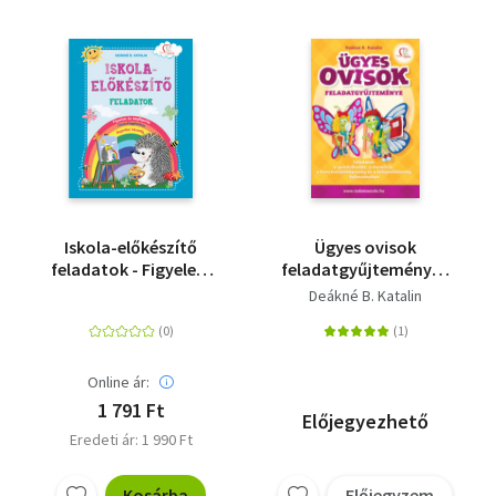
Iskola-előkészítő
Ügyes ovisok
feladatok - Figyelem
feladatgyűjteménye -
és megfigyelés,
Feladatok a
Deákné B. Katalin
összefüggéslátás,
gondolkodás, a
rajzolási készség
memória, a
koncentrálóképesség
és a kifejezőkészség
Online ár:
fejlesztéséhez
1 791 Ft
Előjegyezhető
Eredeti ár: 1 990 Ft
Kosárba
Előjegyzem