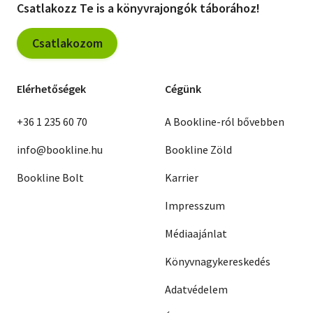
Csatlakozz Te is a könyvrajongók táborához!
Csatlakozom
Elérhetőségek
Cégünk
+36 1 235 60 70
A Bookline-ról bővebben
info@bookline.hu
Bookline Zöld
Bookline Bolt
Karrier
Impresszum
Médiaajánlat
Könyvnagykereskedés
Adatvédelem