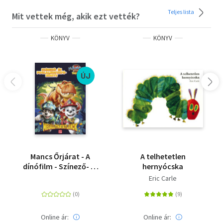
Teljes lista
Mit vettek még, akik ezt vették?
KÖNYV
KÖNYV
ÚJ
Mancs Őrjárat - A
A telhetetlen
dínófilm - Színező- és
hernyócska
foglalkoztatókönyv -
Eric Carle
Megállíthatatlanok
Online ár:
Online ár: