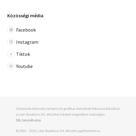
Közösségi média
Facebook
Instagram
Tiktok
Youtube
Oldalaink bármely tartalmi és grafikai elemének felhasználásához
a Libri-Bookline Zrt. előzetes írásbeli engedélye szükséges.
SSL tanúsítvány
© 2001 - 2026, Libri-Bookline Zrt. Minden jog fenntartva.