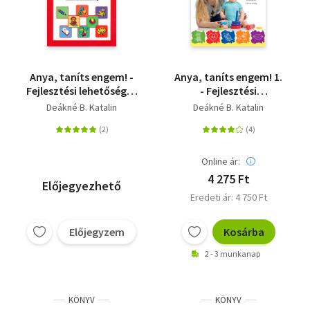
Anya, taníts engem! -
Anya, taníts engem! 1.
Fejlesztési lehetőségek
- Fejlesztési
születéstől
lehetőségek és
Deákné B. Katalin
Deákné B. Katalin
iskolakezdésig
játékötletek
születéstől 3 éves
korig
Online ár:
4 275 Ft
Előjegyezhető
Eredeti ár: 4 750 Ft
Előjegyzem
Kosárba
2 - 3 munkanap
KÖNYV
KÖNYV