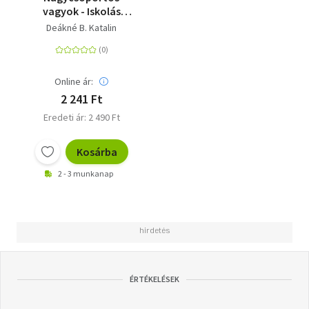
vagyok - Iskolás
leszek: Olvasást
Deákné B. Katalin
előkészítő
munkafüzet - Iskola-
előkészítés
szeptembertől
Online ár:
májusig - 0. osztály
2 241 Ft
Eredeti ár: 2 490 Ft
Kosárba
2 - 3 munkanap
ÉRTÉKELÉSEK