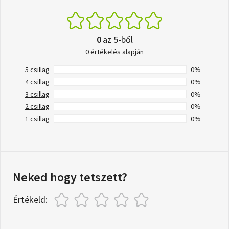
0
az 5-ből
0 értékelés alapján
5 csillag
0%
4 csillag
0%
3 csillag
0%
2 csillag
0%
1 csillag
0%
Neked hogy tetszett?
Értékeld: