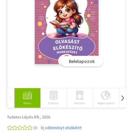
Szótár, nyelvkönyv
Tankönyv, segédkönyv
Társadalomtudomány
Természettudomány
Belelapozok
Történelem
Vallás
Könyv
E-könyv
Antikvár
Idegen nyelvű
Hangos
Tudatos Lépés Kft., 2026
Írj véleményt elsőként!