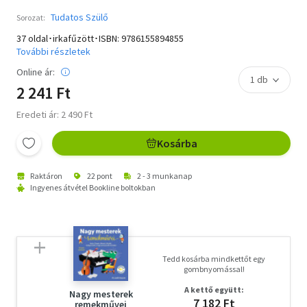
Tudatos Szülő
Sorozat:
37 oldal･irkafűzött･ISBN:
9786155894855
További részletek
Online ár:
2 241 Ft
Eredeti ár: 2 490 Ft
Kosárba
Raktáron
22 pont
2 - 3 munkanap
Ingyenes átvétel Bookline boltokban
Tedd kosárba mindkettőt egy
gombnyomással!
A kettő együtt:
Nagy mesterek
7 182 Ft
remekművei