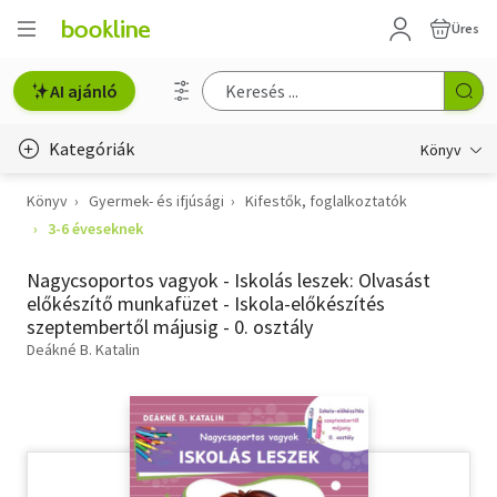
Üres
AI ajánló
Kategóriák
Könyv
Könyv
Gyermek- és ifjúsági
Kifestők, foglalkoztatók
Életmód, egészség
3-6 éveseknek
Erotika
Nagycsoportos vagyok - Iskolás leszek: Olvasást
Gyermek- és ifjúsági
előkészítő munkafüzet - Iskola-előkészítés
szeptembertől májusig - 0. osztály
Hobbi, szabadidő
Deákné B. Katalin
Irodalom
Művészet
Szakkönyv