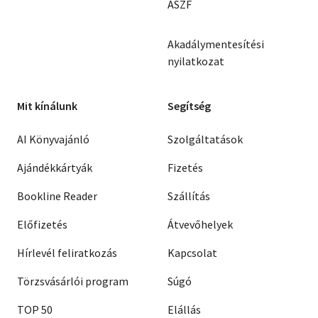
ÁSZF
Akadálymentesítési
nyilatkozat
Mit kínálunk
Segítség
AI Könyvajánló
Szolgáltatások
Ajándékkártyák
Fizetés
Bookline Reader
Szállítás
Előfizetés
Átvevőhelyek
Hírlevél feliratkozás
Kapcsolat
Törzsvásárlói program
Súgó
TOP 50
Elállás