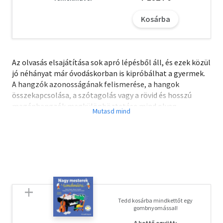
Kosárba
Az olvasás elsajátítása sok apró lépésből áll, és ezek közül
jó néhányat már óvodáskorban is kipróbálhat a gyermek.
A hangzók azonosságának felismerése, a hangok
összekapcsolása, a szótagolás vagy a rövid és hosszú
magánhangzók megkülönböztetése mind olyan
készségek, amelyek megkönnyítik az első osztályban az
olvasástanulást.
Ez a kiadvány nem olvasni tanítja az óvodást, hanem
célirányos feladatokon keresztül bevezeti őt a hangok és
betűk világába, megmutatva a köztük lévő
összefüggéseket.
A betűkereső feladványok a betűkép azonosítását készítik
elő. A kedves történetek abban segítenek, hogy a gyermek
Tedd kosárba mindkettőt egy
a hallott szövegből ki tudja szűrni a lényeget. Ez azért
gombnyomással!
fontos, mert ez az értő olvasás alapja.
A kettő együtt: