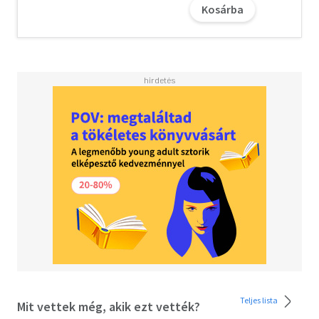
segít ilyenkor a kérlelés, az alkudozás, a fenyegetés és a
Kosárba
büntetés sem - hiszen, ha valamire még nem képes, akkor
mindegy, milyen nyomást gyakorlunk rá, nem tudja
megcsinálni.) A legtöbb szétszórt, de okos gyerek
nélkülöz bizonyos gondolkodási szokásokat, amelyeket
végrehajtó funkcióknak nevezünk, vagy lemaradásban van
azok fejlődése terén. Ezek azok az alapvető kognitív
készségek, amelyek a feladatok végrehajtásához (és az
iskolai, otthoni és kortárscsoport elvárta
követelményekkel való megbirkózáshoz) szükségesek:
szervezés, tervezés, feladatkezdés és feladatnál maradás,
impulzuskontroll, érzelemszabályozás,
alkalmazkodóképesség és reziliencia.
Szerencsére van mit tenni. Ez a könyv bemutatja, hogyan
segíthetünk gyermekünk végrehajtó funkcióinak
fejlesztésében, hogy jobban boldoguljon azokkal a
helyzetekkel és feladatokkal, amelyekkel küszködik. Így
sok nehézségtől és szenvedéstől kímélhetjük meg őt az
elkövetkező években. Ha már óvodás vagy általános
Teljes lista
Mit vettek még, akik ezt vették?
iskolás korban elkezdünk dolgozni a problémákon, mire