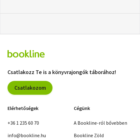
Csatlakozz Te is a könyvrajongók táborához!
Csatlakozom
Elérhetőségek
Cégünk
+36 1 235 60 70
A Bookline-ról bővebben
info@bookline.hu
Bookline Zöld