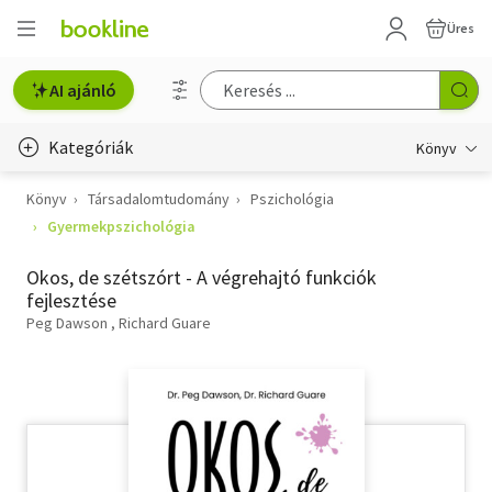
Üres
AI ajánló
Kategóriák
Könyv
Könyv
Társadalomtudomány
Pszichológia
Életmód, egészség
Gyermekpszichológia
Erotika
Okos, de szétszórt - A végrehajtó funkciók
Gyermek- és ifjúsági
fejlesztése
Peg Dawson
Richard Guare
Hobbi, szabadidő
Irodalom
Művészet
Szakkönyv