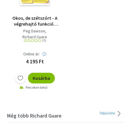
Okos, de szétszórt - A
végrehajtó funkciók
fejlesztése
Peg Dawson
Richard Guare
Online ár:
4 195 Ft
Kosárba
Perceken belül
Teljes lista
Még több Richard Guare