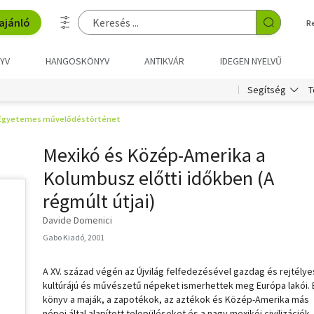
ajánló
R
YV
HANGOSKÖNYV
ANTIKVÁR
IDEGEN NYELVŰ
T
Segítség
Egyetemes művelődéstörténet
Mexikó és Közép-Amerika a
Kolumbusz előtti időkben (A
régmúlt útjai)
Davide Domenici
Gabo Kiadó, 2001
A XV. század végén az Újvilág felfedezésével gazdag és rejtélye
kultúrájú és művészetű népeket ismerhettek meg Európa lakói. 
könyv a maják, a zapotékok, az aztékok és Közép-Amerika más
népei által alapított településeket és a nagy mexikói civilizációk