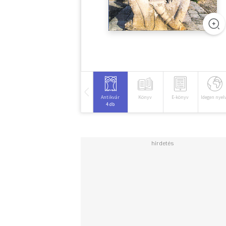
Antikvár
Könyv
E-könyv
Idegen nyel
4 db