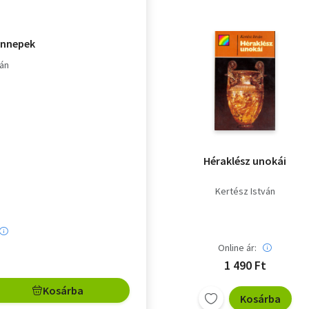
 ünnepek
tán
Héraklész unokái
Kertész István
Online ár:
1 490 Ft
Kosárba
Kosárba