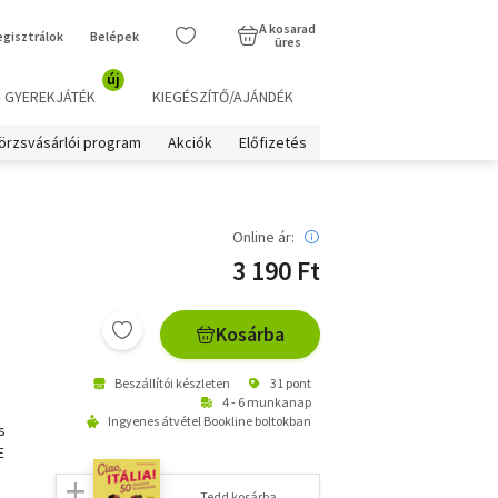
A kosarad
egisztrálok
Belépek
üres
új
GYEREKJÁTÉK
KIEGÉSZÍTŐ/AJÁNDÉK
örzsvásárlói program
Akciók
Előfizetés
Online ár:
3 190 Ft
Kosárba
Beszállítói készleten
31 pont
4 - 6 munkanap
Ingyenes átvétel Bookline boltokban
s
E
Tedd kosárba