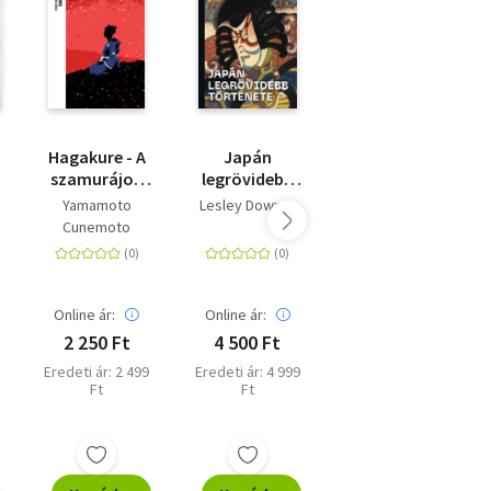
Hagakure - A
Japán
Malleus
szamurájok
legrövidebb
Maleficarum -
kódexe -
története
Pöröly a
Yamamoto
Lesley Downer
Henricus
Trubadúr
boszorkányság
Cunemoto
Institoris
Zsebkönyvek
ellen
6.
Online ár:
Online ár:
Online ár:
2 250 Ft
4 500 Ft
10 791 Ft
Eredeti ár: 2 499
Eredeti ár: 4 999
Kiadói ár: 11 990
Ft
Ft
Ft