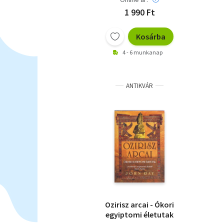
1 990 Ft
Kosárba
4 - 6 munkanap
ANTIKVÁR
Ozirisz arcai - Ókori
egyiptomi életutak