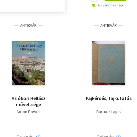
6 - 8 munkanap
ANTIKVÁR
ANTIKVÁR
Az ókori Hellász
Fajkérdés, fajkutatás
műveltsége
Anton Powell
Bartucz Lajos
Online ár:
Online ár: