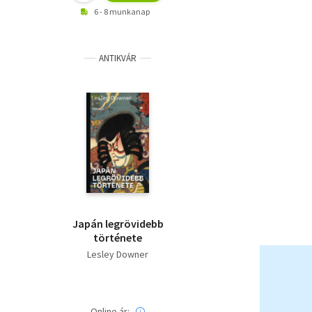
6 - 8 munkanap
ANTIKVÁR
Japán legrövidebb
története
Lesley Downer
Online ár: