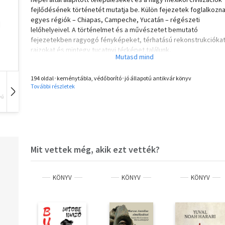
fejlődésének történetét mutatja be. Külön fejezetek foglalkozn
egyes régiók – Chiapas, Campeche, Yucatán – régészeti
lelőhelyeivel. A történelmet és a művészetet bemutató
fejezetekben ragyogó fényképeket, térhatású rekonstrukciókat
rajzokat és mintegy tucatnyi térképet találunk.
194 oldal･keménytábla, védőborító･jó állapotú antikvár könyv
További részletek
vű
Hangoskönyv
Film
Zene
Mit vettek még, akik ezt vették?
KÖNYV
KÖNYV
KÖNYV