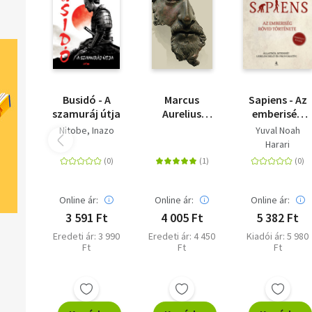
Busidó - A
Marcus
Sapiens - Az
szamuráj útja
Aurelius
emberiség
elmélkedései -
rövid
Nitobe, Inazo
Yuval Noah
Cassius Dio
története -
Harari
Cocceinas
Frissített
Marcus-
kiadás
életrajzával
Online ár:
Online ár:
Online ár:
3 591 Ft
4 005 Ft
5 382 Ft
Eredeti ár: 3 990
Eredeti ár: 4 450
Kiadói ár: 5 980
Ft
Ft
Ft