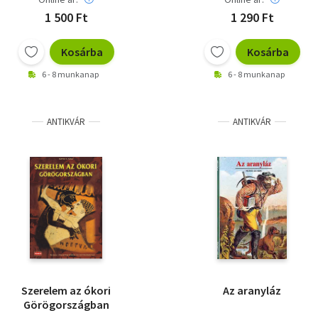
1 500 Ft
1 290 Ft
Kosárba
Kosárba
6 - 8 munkanap
6 - 8 munkanap
ANTIKVÁR
ANTIKVÁR
Szerelem az ókori
Az aranyláz
Görögországban