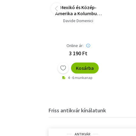
Mexikó és Közép-
Amerika a Kolumbusz
előtti időkben (A
Davide Domenici
régmúlt útjai)
Online ár:
3 190 Ft
Kosárba
4 - 6 munkanap
Friss antikvár kínálatunk
ANTIKVÁR