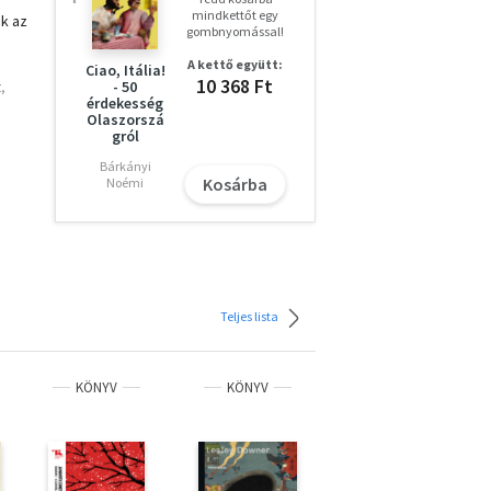
mindkettőt egy
ak az
gombnyomással!
A kettő együtt:
Ciao, Itália!
10 368 Ft
,
- 50
érdekesség
Olaszorszá
gról
Bárkányi
Kosárba
Noémi
Teljes lista
KÖNYV
KÖNYV
KÖNYV