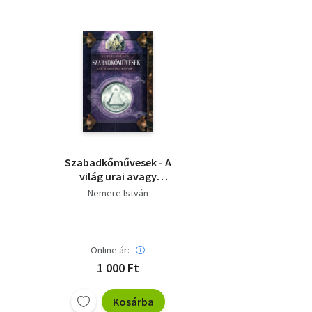
Szabadkőművesek - A
világ urai avagy
jótevői?
Nemere István
Online ár:
1 000 Ft
Kosárba