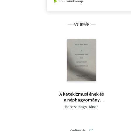
6 - 8 munkanap
ANTIKVÁR
A katekizmusi ének és
a néphagyomány
számszimbolikája -
Bercze Nagy János
Hasonmás kiadás
Online ár: