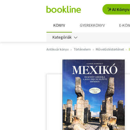
AI Könyv
KÖNYV
GYEREKKÖNYV
E-KÖN
Kategóriák
Antikvár könyv
Történelem
Művelődéstörténet