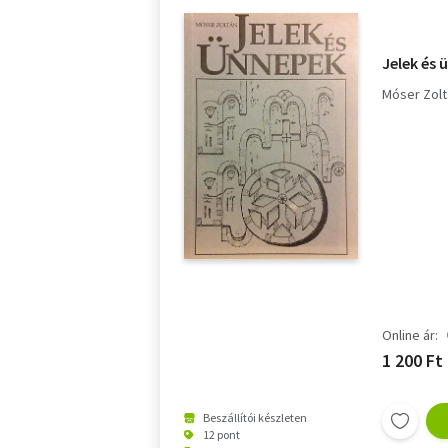
Jelek és
Móser Zol
Online ár:
1 200 Ft
Beszállítói készleten
12 pont