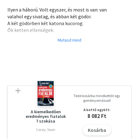
Ilyen a háború. Volt egyszer, és most is van: van
valahol egy sivatag, és abban két gödör.
A két gödörben két katona kucorog.
Ők ketten ellenségek.
„Könnyebb megmondani, ki a jó és ki a rossz.
Ez a könyv nem a könnyebb utat választotta.
Rájönni arra, hogy a másik egyúttal én is vagyok
— ez Az ellenség történetének küldetése.
Ez többek között az Amnesty International küldetése is.”
Tedd kosárba mindkettőt egy
gombnyomással!
A kettő együtt:
A kiemelkedően
8 082 Ft
eredményes fiatalok
7 szokása
Kosárba
Covey, Sean