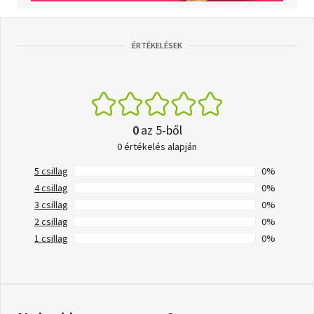
ÉRTÉKELÉSEK
0
az 5-ből
0 értékelés alapján
5 csillag
0%
4 csillag
0%
3 csillag
0%
2 csillag
0%
1 csillag
0%