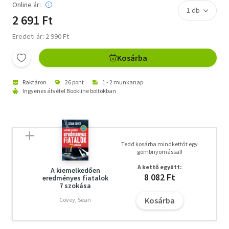
Online ár:
2 691 Ft
Eredeti ár: 2 990 Ft
Kosárba
Raktáron
26 pont
1 - 2 munkanap
Ingyenes átvétel Bookline boltokban
Tedd kosárba mindkettőt egy
gombnyomással!
A kettő együtt:
A kiemelkedően
8 082 Ft
eredményes fiatalok
7 szokása
Kosárba
Covey, Sean