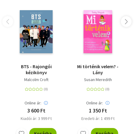
BTS - Rajongói
Mi történik velem? -
kézikönyv
Lány
Malcolm Croft
Susan Meredith
Online ár:
Online ár:
3 600 Ft
1 350 Ft
Kiadói ár: 3 999 Ft
Eredeti ár: 1 499 Ft
Kosárba
Kosárba