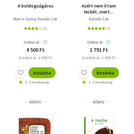
A boldogságárus
Azért nem írtam
leckét, mert...
Marco Soma
Davide Cali
Davide Cali
Online ár:
Online ár:
4 500 Ft
1 791 Ft
Eredeti ár: 4 999 Ft
Eredeti ár: 1 990 Ft
Kosárba
Kosárba
1 - 2 munkanap
1 - 2 munkanap
KÖNYV
KÖNYV