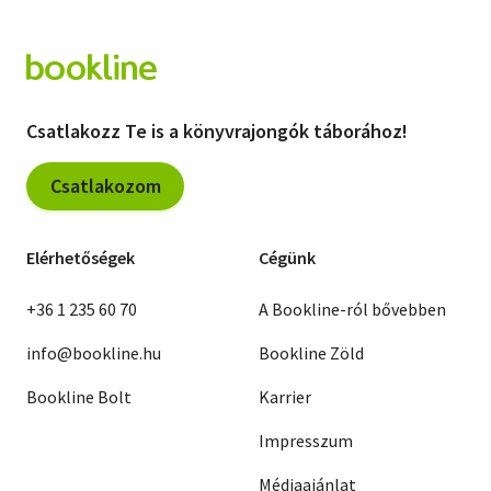
Csatlakozz Te is a könyvrajongók táborához!
Csatlakozom
Elérhetőségek
Cégünk
+36 1 235 60 70
A Bookline-ról bővebben
info@bookline.hu
Bookline Zöld
Bookline Bolt
Karrier
Impresszum
Médiaajánlat