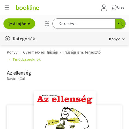
Üres
AI ajánló
Kategóriák
Könyv
Könyv
Gyermek- és ifjúsági
Ifjúsági ism. terjesztő
Életmód, egészség
Tinédzsereknek
Erotika
Az ellenség
Gyermek- és ifjúsági
Davide Cali
Hobbi, szabadidő
Irodalom
Művészet
Szakkönyv