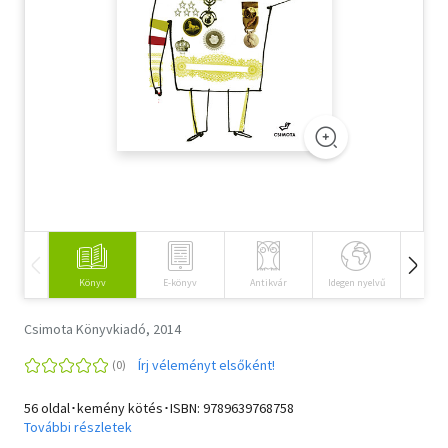
Szótár, nyelvkönyv
Tankönyv, segédkönyv
Társadalomtudomány
Természettudomány
Történelem
Vallás
Könyv
E-könyv
Antikvár
Idegen nyelvű
Hangos
Csimota Könyvkiadó, 2014
Írj véleményt elsőként!
56 oldal･kemény kötés･ISBN:
9789639768758
További részletek